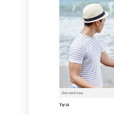
Ảnh minh họa
Tự ái