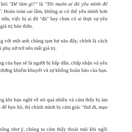
u hỏi
"Để làm gì?"
là
"Tôi muốn ai đó yêu mình để
".
Hoàn toàn sai lầm, không ai có thể yêu mình hơn
nữa, việc bị ai đó "đá" hay chưa có ai thực sự yêu
iá trị bản thân.
g với một anh chàng tạm bợ nào đấy, chính là cách
phụ nữ trở nên mất giá trị.
ng của bạn sẽ là người bị hấp dẫn, chấp nhận và yêu
ả những khiếm khuyết và sự không hoàn hảo của bạn.
g khi bạn nghĩ về nó quá nhiều và cảm thấy bị ám
 để hẹn hò, thì chính mình bị cảm giác "thử đi, mạo
hông như ý, chúng ta cảm thấy thoải mái khi ngồi