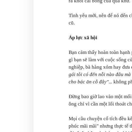
ra khỏi cái bóng của quá khứ.
Tình yêu mới, nên để nó đến c
cũ.
Áp lực xã hội
Bạn cảm thấy hoàn toàn hạnh 
gì bạn sẽ làm với cuộc sống c
nghiệp, bà hàng xóm hay đưa 
gái tôi có đến nỗi nào đâu mà 
cho bác ăn cỗ đây"...
không ph
Đừng bao giờ lao vào một mối 
ông chỉ vì cần một lối thoát c
Mọi câu chuyện cổ tích đều kế
phúc mãi mãi" nhưng thực tế t