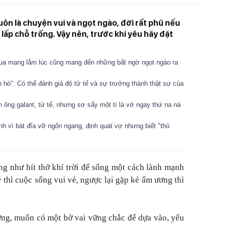
ôn là chuyện vui và ngọt ngào, đời rất phũ nếu
ể lấp chỗ trống. Vậy nên, trước khi yêu hãy đặt
ua mạng lắm lúc cũng mang đến những bất ngờ ngọt ngào ra
hò": Có thể đánh giá độ tử tế và sự trưởng thành thật sự của
ông galant, tử tế, nhưng sơ sẩy một tí là vớ ngay thứ na ná
nh vì bát đĩa vỡ ngổn ngang, định quát vợ nhưng biết "thủ
g như hít thở khí trời để sống một cách lành mạnh
 thì cuộc sống vui vẻ, ngược lại gặp kẻ ẩm ương thì
ng, muốn có một bờ vai vững chắc để dựa vào, yếu