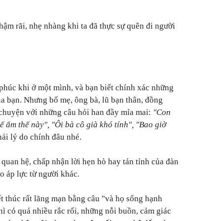
hậm rãi, nhẹ nhàng khi ta đã thực sự quên đi người
phúc khi ở một mình, và bạn biết chính xác những
ủa bạn. Nhưng bố mẹ, ông bà, lũ bạn thân, đồng
chuyện với những câu hỏi han đầy mỉa mai:
"Con
ế ẩm thế này", "Ôi bà cô già khó tính", "Bao giờ
ải lý do chính đâu nhé.
quan hệ, chấp nhận lời hẹn hò hay tán tỉnh của đàn
ho áp lực từ người khác.
t thúc rất lãng mạn bằng câu "và họ sống hạnh
hì có quá nhiều rắc rối, những nỗi buồn, cảm giác