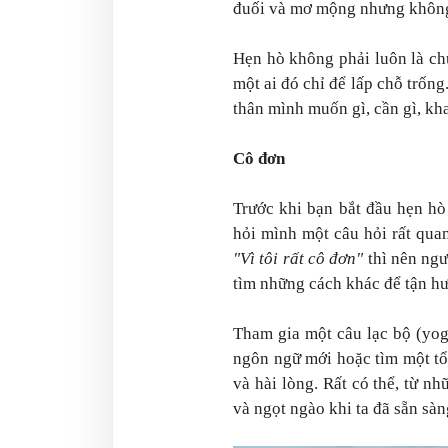
đuối và mơ mộng nhưng không 
Hẹn hò không phải luôn là chu
một ai đó chỉ để lấp chỗ trống
thân mình muốn gì, cần gì, kh
Cô đơn
Trước khi bạn bắt đầu hẹn hò
hỏi mình một câu hỏi rất qua
"Vì tôi rất cô đơn"
thì nên ngư
tìm những cách khác để tận hư
Tham gia một câu lạc bộ (yoga
ngôn ngữ mới hoặc tìm một tổ
và hài lòng. Rất có thể, từ nh
và ngọt ngào khi ta đã sẵn sàn