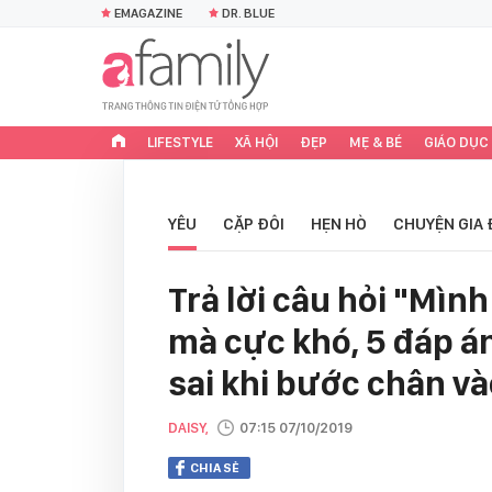
EMAGAZINE
DR. BLUE
LIFESTYLE
XÃ HỘI
ĐẸP
MẸ & BÉ
GIÁO DỤC
YÊU
CẶP ĐÔI
HẸN HÒ
CHUYỆN GIA 
Trả lời câu hỏi "Mìn
mà cực khó, 5 đáp án
sai khi bước chân v
DAISY,
07:15 07/10/2019
CHIA SẺ