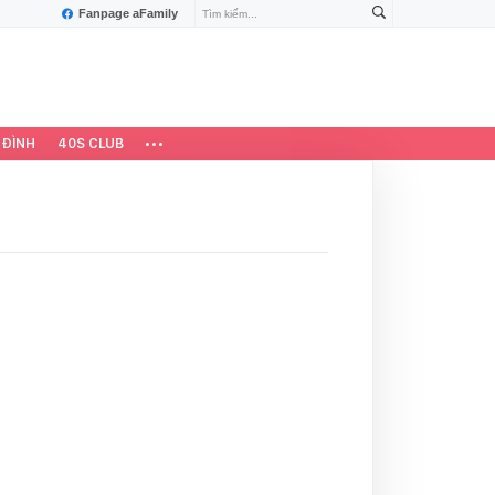
Fanpage aFamily
 ĐÌNH
40S CLUB