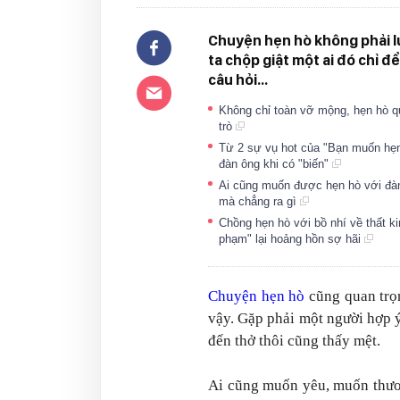
Chuyện hẹn hò không phải lu
ta chộp giật một ai đó chỉ đ
câu hỏi...
Không chỉ toàn vỡ mộng, hẹn hò q
trò
Từ 2 sự vụ hot của "Bạn muốn hẹn 
đàn ông khi có "biến"
Ai cũng muốn được hẹn hò với đàn 
mà chẳng ra gì
Chồng hẹn hò với bồ nhí về thất ki
phạm" lại hoảng hồn sợ hãi
Chuyện hẹn hò
cũng quan trọn
vậy. Gặp phải một người hợp ý
đến thở thôi cũng thấy mệt.
Ai cũng muốn yêu, muốn thươ