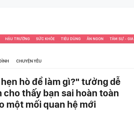
HẬU TRƯỜNG
SỨC KHỎE
TIÊU DÙNG
ĂN NGON
TÂM SỰ - GIA
ĐÌNH
CHUYỆN YÊU
h hẹn hò để làm gì?" tưởng dễ
 cho thấy bạn sai hoàn toàn
ào một mối quan hệ mới