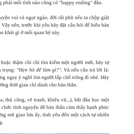
phải mối tình nào cũng có "happy ending" đâu.
yện vui và ngọt ngào, đời rất phũ nếu ta chộp giật
. Vậy nên, trước khi yêu hãy đặt câu hỏi để hiểu bản
ao khát gì ở mối quan hệ này.
 hoặc thậm chí chỉ tìm kiếm một người mới, hãy tự
n trọng:
"Hẹn hò để làm gì?".
Và nếu câu trả lời là:
ng ngay ý nghĩ tìm người lấp chỗ trống đi nhé. Hãy
ởng thời gian chỉ dành cho bản thân.
, thủ công, vẽ tranh, khiêu vũ...), bắt đầu học một
 chức tình nguyện để bản thân cảm thấy hạnh phúc
ững nơi giao lưu ấy, tình yêu đến một cách tự nhiên
g.