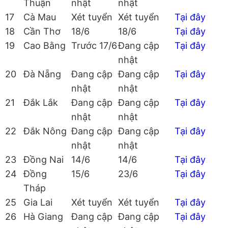
Thuận
nhật
nhật
17
Cà Mau
Xét tuyển
Xét tuyển
Tại đây
18
Cần Thơ
18/6
18/6
Tại đây
19
Cao Bằng
Trước 17/6
Đang cập
Tại đây
nhật
20
Đà Nẵng
Đang cập
Đang cập
Tại đây
nhật
nhật
21
Đắk Lắk
Đang cập
Đang cập
Tại đây
nhật
nhật
22
Đắk Nông
Đang cập
Đang cập
Tại đây
nhật
nhật
23
Đồng Nai
14/6
14/6
Tại đây
24
Đồng
15/6
23/6
Tại đây
Tháp
25
Gia Lai
Xét tuyển
Xét tuyển
Tại đây
26
Hà Giang
Đang cập
Đang cập
Tại đây