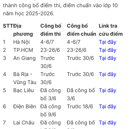
thành công bố điểm thi, điểm chuẩn vào lớp 10
năm học 2025-2026.
STT
Địa
Công bố
Công bố
Link tra
phương
điểm thi
điểm chuẩn
cứu điểm
1
Hà Nội
4-6/7
4-6/7
Tại đây
2
TP.HCM
23-26/6
23-26/6
Tại đây
3
An Giang
Trước
Trước 30/6
Tại đây
30/6
4
Bà Rịa -
Trước
Trước 30/6
Tại đây
Vũng Tàu
30/6
5
Bạc Liêu
Đã công
Đã công bố
Tại đây
bố 3/6
3/6
6
Điện Biên
Đã công
Trước 18/6
Tại đây
bố 9/6
7
Lai Châu
Đã công
Đã công bố
Tại đây