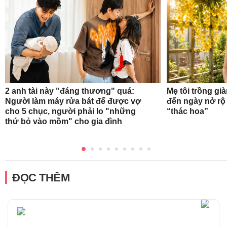
2 anh tài này "đáng thương" quá:
Mẹ tôi trồng gi
Người làm máy rửa bát để được vợ
đến ngày nở rộ
cho 5 chục, người phải lo "những
“thác hoa”
thứ bỏ vào mồm" cho gia đình
ĐỌC THÊM