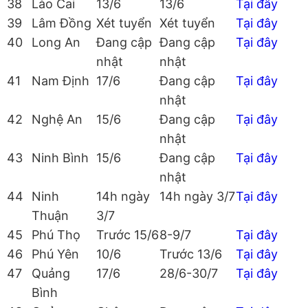
38
Lào Cai
13/6
13/6
Tại đây
39
Lâm Đồng
Xét tuyển
Xét tuyển
Tại đây
40
Long An
Đang cập
Đang cập
Tại đây
nhật
nhật
41
Nam Định
17/6
Đang cập
Tại đây
nhật
42
Nghệ An
15/6
Đang cập
Tại đây
nhật
43
Ninh Bình
15/6
Đang cập
Tại đây
nhật
44
Ninh
14h ngày
14h ngày 3/7
Tại đây
Thuận
3/7
45
Phú Thọ
Trước 15/6
8-9/7
Tại đây
46
Phú Yên
10/6
Trước 13/6
Tại đây
47
Quảng
17/6
28/6-30/7
Tại đây
Bình