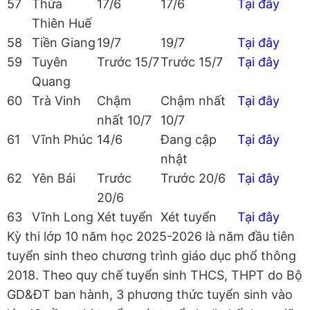
57
Thừa
17/6
17/6
Tại đây
Thiên Huế
58
Tiền Giang
19/7
19/7
Tại đây
59
Tuyên
Trước 15/7
Trước 15/7
Tại đây
Quang
60
Trà Vinh
Chậm
Chậm nhất
Tại đây
nhất 10/7
10/7
61
Vĩnh Phúc
14/6
Đang cập
Tại đây
nhật
62
Yên Bái
Trước
Trước 20/6
Tại đây
20/6
63
Vĩnh Long
Xét tuyển
Xét tuyển
Tại đây
Kỳ thi lớp 10 năm học 2025-2026 là năm đầu tiên
tuyển sinh theo chương trình giáo dục phổ thông
2018. Theo quy chế tuyển sinh THCS, THPT do Bộ
GD&ĐT ban hành, 3 phương thức tuyển sinh vào