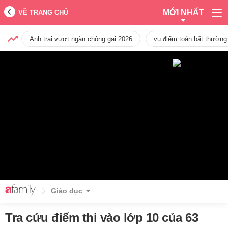
MỚI NHẤT
VỀ TRANG CHỦ
Anh trai vượt ngàn chông gai 2026
vụ điểm toán bất thường
Giáo dục
Tra cứu điểm thi vào lớp 10 của 63