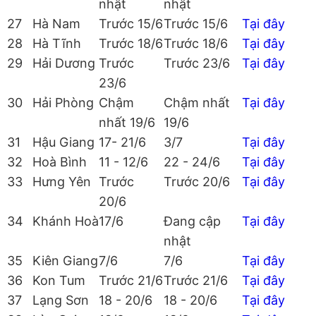
nhật
nhật
27
Hà Nam
Trước 15/6
Trước 15/6
Tại đây
28
Hà Tĩnh
Trước 18/6
Trước 18/6
Tại đây
29
Hải Dương
Trước
Trước 23/6
Tại đây
23/6
30
Hải Phòng
Chậm
Chậm nhất
Tại đây
nhất 19/6
19/6
31
Hậu Giang
17- 21/6
3/7
Tại đây
32
Hoà Bình
11 - 12/6
22 - 24/6
Tại đây
33
Hưng Yên
Trước
Trước 20/6
Tại đây
20/6
34
Khánh Hoà
17/6
Đang cập
Tại đây
nhật
35
Kiên Giang
7/6
7/6
Tại đây
36
Kon Tum
Trước 21/6
Trước 21/6
Tại đây
37
Lạng Sơn
18 - 20/6
18 - 20/6
Tại đây