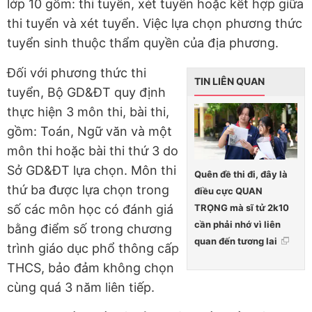
lớp 10 gồm: thi tuyển, xét tuyển hoặc kết hợp giữa
thi tuyển và xét tuyển. Việc lựa chọn phương thức
tuyển sinh thuộc thẩm quyền của địa phương.
Đối với phương thức thi
TIN LIÊN QUAN
tuyển, Bộ GD&ĐT quy định
thực hiện 3 môn thi, bài thi,
gồm: Toán, Ngữ văn và một
môn thi hoặc bài thi thứ 3 do
Sở GD&ĐT lựa chọn. Môn thi
Quên đề thi đi, đây là
thứ ba được lựa chọn trong
điều cực QUAN
TRỌNG mà sĩ tử 2k10
số các môn học có đánh giá
cần phải nhớ vì liên
bằng điểm số trong chương
quan đến tương lai
trình giáo dục phổ thông cấp
THCS, bảo đảm không chọn
cùng quá 3 năm liên tiếp.