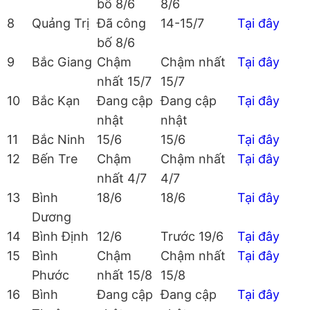
bố 8/6
8/6
8
Quảng Trị
Đã công
14-15/7
Tại đây
bố 8/6
9
Bắc Giang
Chậm
Chậm nhất
Tại đây
nhất 15/7
15/7
10
Bắc Kạn
Đang cập
Đang cập
Tại đây
nhật
nhật
11
Bắc Ninh
15/6
15/6
Tại đây
12
Bến Tre
Chậm
Chậm nhất
Tại đây
nhất 4/7
4/7
13
Bình
18/6
18/6
Tại đây
Dương
14
Bình Định
12/6
Trước 19/6
Tại đây
15
Bình
Chậm
Chậm nhất
Tại đây
Phước
nhất 15/8
15/8
16
Bình
Đang cập
Đang cập
Tại đây