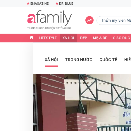
EMAGAZINE
DR. BLUE
Thẩm mỹ viện Ma
LIFESTYLE
XÃ HỘI
ĐẸP
MẸ & BÉ
GIÁO DỤC
XÃ HỘI
TRONG NƯỚC
QUỐC TẾ
HI