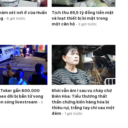
hám xét nơi ở của Huấn
Tịch thu 65,5 tỷ đồng tiền mặt
ng
và loạt thiết bị bí mật trong
-
6 giờ trước
một căn hộ
-
3 giờ trước
kToker gần 600.000
Khói vẫn âm ỉ sau vụ cháy chợ
heo dõi bị bắn tử vong
Biên Hòa: Tiểu thương thất
ên sóng livestream
thần chứng kiến hàng hóa bị
-
3
thiêu rụi, trắng tay chỉ sau một
đêm
-
1 giờ trước