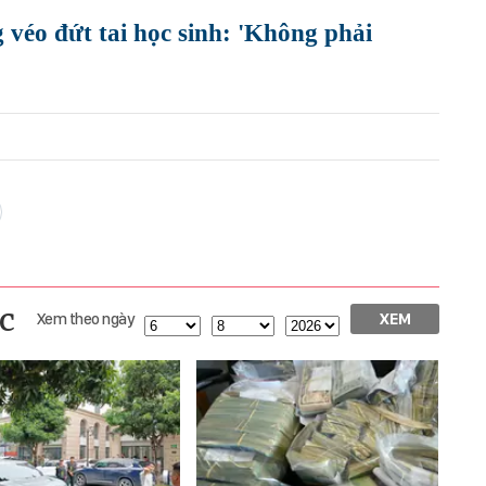
véo đứt tai học sinh: 'Không phải
c
Xem theo ngày
XEM