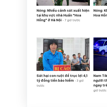
Nóng: Nhiều cảnh sát xuất hiện
Nóng: K
tại khu vực nhà Huấn "Hoa
Hoa Hồ
Hồng" ở Hà Nội
-
7 giờ trước
Sát hại con ruột để trục lợi 4,1
Nam Ti
tỷ đồng tiền bảo hiểm
người t
-
3 giờ
ngay tr
trước
giờ trước