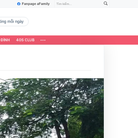
Fanpage aFamily
 nóng mỗi ngày
 ĐÌNH
40S CLUB