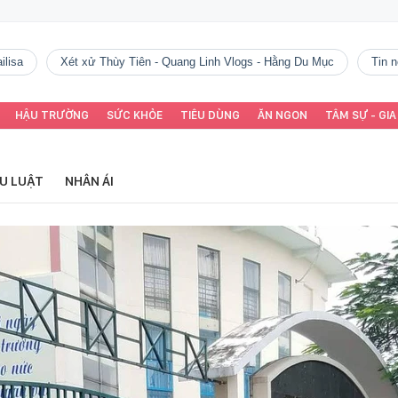
ilisa
Xét xử Thùy Tiên - Quang Linh Vlogs - Hằng Du Mục
tin
HẬU TRƯỜNG
SỨC KHỎE
TIÊU DÙNG
ĂN NGON
TÂM SỰ - GIA
ỂU LUẬT
NHÂN ÁI