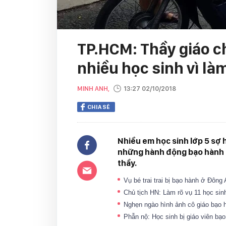
TP.HCM: Thầy giáo ch
nhiều học sinh vì làm
MINH ANH,
13:27 02/10/2018
CHIA SẺ
Nhiều em học sinh lớp 5 sợ 
những hành động bạo hành nh
thầy.
Vụ bé trai trai bị bạo hành ở Đôn
Chủ tịch HN: Làm rõ vụ 11 học sin
Nghẹn ngào hình ảnh cô giáo bạo 
Phẫn nộ: Học sinh bị giáo viên bạ