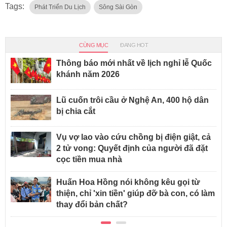
Tags:
Phát Triển Du Lịch
Sông Sài Gòn
CÙNG MỤC
ĐANG HOT
Thông báo mới nhất về lịch nghỉ lễ Quốc
khánh năm 2026
Lũ cuốn trôi cầu ở Nghệ An, 400 hộ dân
bị chia cắt
Vụ vợ lao vào cứu chồng bị điện giật, cả
2 tử vong: Quyết định của người đã đặt
cọc tiền mua nhà
Huấn Hoa Hồng nói không kêu gọi từ
thiện, chỉ 'xin tiền' giúp đỡ bà con, có làm
thay đổi bản chất?