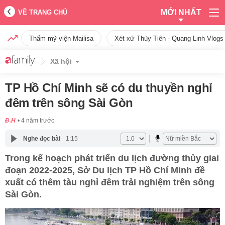
MỚI NHẤT
VỀ TRANG CHỦ
Thẩm mỹ viện Mailisa
Xét xử Thùy Tiên - Quang Linh Vlogs
Xã hội
TP Hồ Chí Minh sẽ có du thuyền nghỉ
đêm trên sông Sài Gòn
Đ.H
4 năm trước
Nghe đọc bài
1:15
Trong kế hoạch phát triển du lịch đường thủy giai
đoạn 2022-2025, Sở Du lịch TP Hồ Chí Minh đề
xuất có thêm tàu nghỉ đêm trải nghiệm trên sông
Sài Gòn.