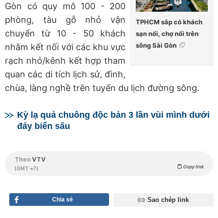
Gòn có quy mô 100 - 200
phòng, tàu gỗ nhỏ vận
TPHCM sắp có khách
chuyển từ 10 - 50 khách
sạn nổi, chợ nổi trên
sông Sài Gòn
nhằm kết nối với các khu vực
rạch nhỏ/kênh kết hợp tham
quan các di tích lịch sử, đình,
chùa, làng nghề trên tuyến du lịch đường sông.
Kỳ lạ quả chuông độc bản 3 lần vùi mình dưới
đáy biển sâu
Theo
VTV
Copy link
(GMT +7)
Chia sẻ
Sao chép link