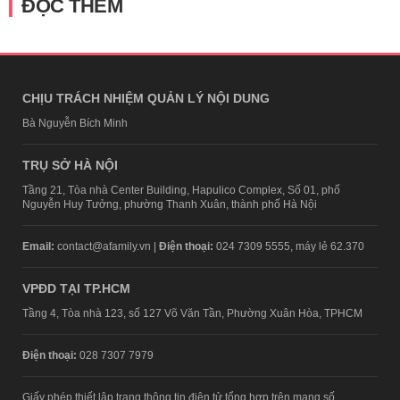
ĐỌC THÊM
CHỊU TRÁCH NHIỆM QUẢN LÝ NỘI DUNG
Bà Nguyễn Bích Minh
TRỤ SỞ HÀ NỘI
Tầng 21, Tòa nhà Center Building, Hapulico Complex, Số 01, phố
Nguyễn Huy Tưởng, phường Thanh Xuân, thành phố Hà Nội
Email:
contact@afamily.vn |
Điện thoại:
024 7309 5555, máy lẻ 62.370
VPĐD TẠI TP.HCM
Tầng 4, Tòa nhà 123, số 127 Võ Văn Tần, Phường Xuân Hòa, TPHCM
Điện thoại:
028 7307 7979
Giấy phép thiết lập trang thông tin điện tử tổng hợp trên mạng số