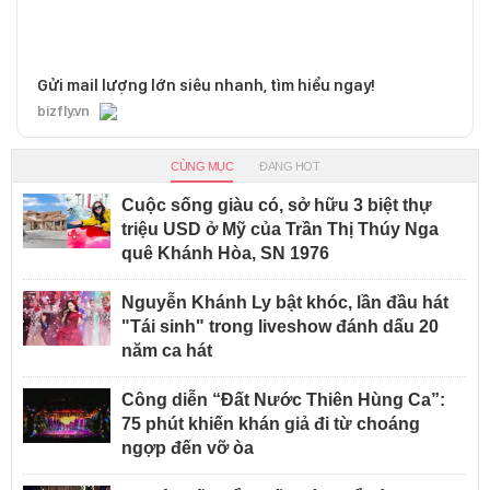
Gửi mail lượng lớn siêu nhanh, tìm hiểu ngay!
bizfly.vn
CÙNG MỤC
ĐANG HOT
Cuộc sống giàu có, sở hữu 3 biệt thự
triệu USD ở Mỹ của Trần Thị Thúy Nga
quê Khánh Hòa, SN 1976
Nguyễn Khánh Ly bật khóc, lần đầu hát
"Tái sinh" trong liveshow đánh dấu 20
năm ca hát
Công diễn “Đất Nước Thiên Hùng Ca”:
75 phút khiến khán giả đi từ choáng
ngợp đến vỡ òa