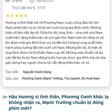
25 phút
19/04/2021
Thứ 2 đến thứ 6 - VTV1
Hương vị tình thân kể về Phương Nam, cuộc sống đảo lộn khi
Nam phát hiện ra cô chỉ là con nuôi trong gia đình mình. Những
biến cố liên tiếp ập tới. Giữa lúc đó, ông Sinh - cha ruột của Nam
xuất hiện, lặng thầm bảo vệ con gái nhỏ. Nam luôn tin rằng cô sẽ
tìm được một gia đình thực sự, và đến khi Hoàng Long xuất hiện,
hạnh phúc tưởng đã mỉm cười với Nam. Nhưng khi đó, bí mật về
ông Sinh được hé lộ khiến Nam sụp đổ. Những mâu thuẫn và ân
oán lắt léo buộc Nam đứng trước hai lựa chọn: gia đình mà cô vừa
gây dựng hay người cha tù tội vẫn lặng thầm bảo vệ cô.
Đạo diễn:
Nguyễn Danh Dũng
Phương Oanh, Mạnh Trường, Thu Quỳnh, Võ Hoài Nam
Diễn viên:
Hậu Hương vị tình thân, Phương Oanh khác lạ
không nhận ra, Mạnh Trường chuẩn bị đóng
phim mới?