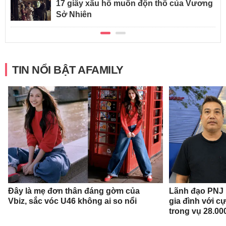
17 giây xấu hổ muốn độn thổ của Vương
Sở Nhiên
TIN NỔI BẬT AFAMILY
Đây là mẹ đơn thân đáng gờm của
Lãnh đạo PNJ n
Vbiz, sắc vóc U46 không ai so nổi
gia đình với c
trong vụ 28.00