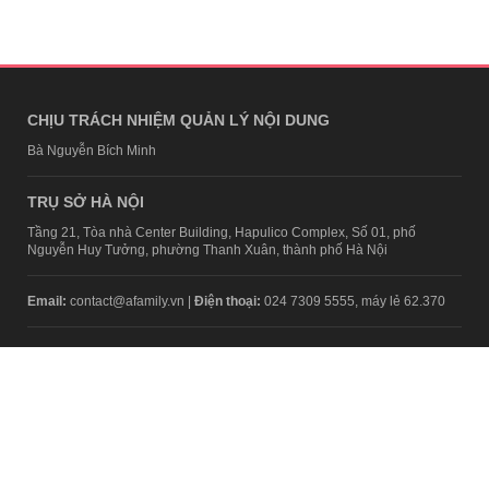
CHỊU TRÁCH NHIỆM QUẢN LÝ NỘI DUNG
Bà Nguyễn Bích Minh
TRỤ SỞ HÀ NỘI
Tầng 21, Tòa nhà Center Building, Hapulico Complex, Số 01, phố
Nguyễn Huy Tưởng, phường Thanh Xuân, thành phố Hà Nội
Email:
contact@afamily.vn |
Điện thoại:
024 7309 5555, máy lẻ 62.370
VPĐD TẠI TP.HCM
Tầng 4, Tòa nhà 123, số 127 Võ Văn Tần, Phường Xuân Hòa, TPHCM
Điện thoại:
028 7307 7979
Giấy phép thiết lập trang thông tin điện tử tổng hợp trên mạng số