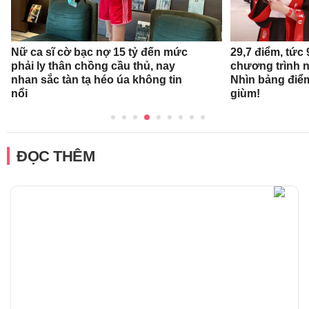
Nữ ca sĩ cờ bạc nợ 15 tỷ đến mức
29,7 điểm, tức
phải ly thân chồng cầu thủ, nay
chương trình 
nhan sắc tàn tạ héo úa không tin
Nhìn bảng điể
nổi
giùm!
ĐỌC THÊM