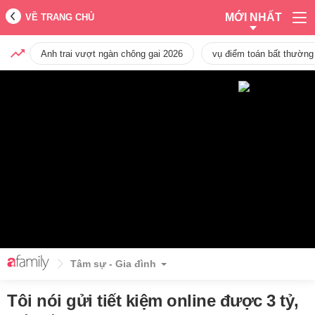
MỚI NHẤT
VỀ TRANG CHỦ
Anh trai vượt ngàn chông gai 2026
vụ điểm toán bất thường
Tâm sự - Gia đình
Tôi nói gửi tiết kiệm online được 3 tỷ,