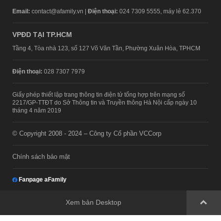
Email:
contact@afamily.vn |
Điện thoại:
024 7309 5555, máy lẻ 62.370
VPĐD TẠI TP.HCM
Tầng 4, Tòa nhà 123, số 127 Võ Văn Tần, Phường Xuân Hòa, TPHCM
Điện thoại:
028 7307 7979
Giấy phép thiết lập trang thông tin điện tử tổng hợp trên mạng số
2217/GP-TTĐT do Sở Thông tin và Truyền thông Hà Nội cấp ngày 10
tháng 4 năm 2019
© Copyright 2008 - 2024 – Công ty Cổ phần VCCorp
Chính sách bảo mật
Fanpage aFamily
Xem bản Desktop