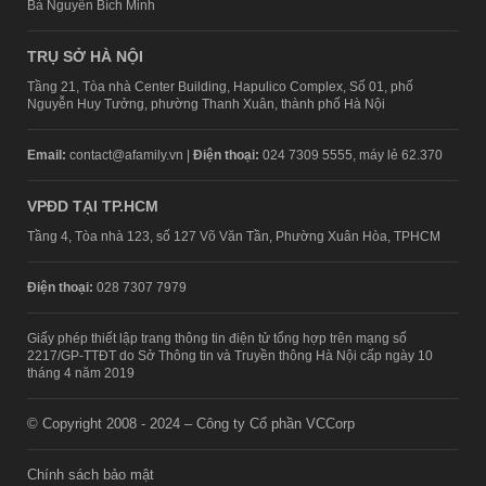
Bà Nguyễn Bích Minh
TRỤ SỞ HÀ NỘI
Tầng 21, Tòa nhà Center Building, Hapulico Complex, Số 01, phố
Nguyễn Huy Tưởng, phường Thanh Xuân, thành phố Hà Nội
Email:
contact@afamily.vn |
Điện thoại:
024 7309 5555, máy lẻ 62.370
VPĐD TẠI TP.HCM
Tầng 4, Tòa nhà 123, số 127 Võ Văn Tần, Phường Xuân Hòa, TPHCM
Điện thoại:
028 7307 7979
Giấy phép thiết lập trang thông tin điện tử tổng hợp trên mạng số
2217/GP-TTĐT do Sở Thông tin và Truyền thông Hà Nội cấp ngày 10
tháng 4 năm 2019
© Copyright 2008 - 2024 – Công ty Cổ phần VCCorp
Chính sách bảo mật