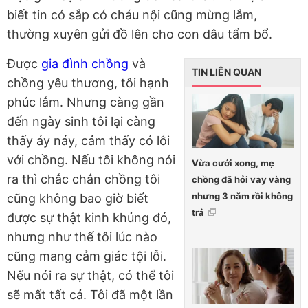
biết tin có sắp có cháu nội cũng mừng lắm,
thường xuyên gửi đồ lên cho con dâu tẩm bổ.
Được
gia đình chồng
và
TIN LIÊN QUAN
chồng yêu thương, tôi hạnh
phúc lắm. Nhưng càng gần
đến ngày sinh tôi lại càng
thấy áy náy, cảm thấy có lỗi
với chồng. Nếu tôi không nói
Vừa cưới xong, mẹ
ra thì chắc chắn chồng tôi
chồng đã hỏi vay vàng
nhưng 3 năm rồi không
cũng không bao giờ biết
trả
được sự thật kinh khủng đó,
nhưng như thế tôi lúc nào
cũng mang cảm giác tội lỗi.
Nếu nói ra sự thật, có thể tôi
sẽ mất tất cả. Tôi đã một lần