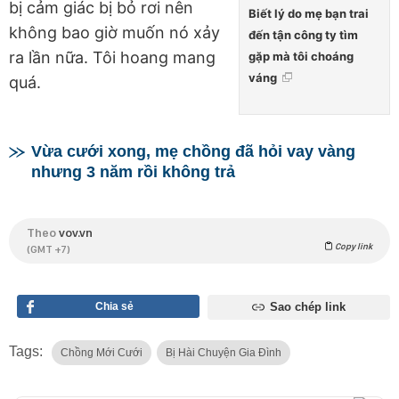
bị cảm giác bị bỏ rơi nên
Biết lý do mẹ bạn trai
không bao giờ muốn nó xảy
đến tận công ty tìm
ra lần nữa. Tôi hoang mang
gặp mà tôi choáng
váng
quá.
Vừa cưới xong, mẹ chồng đã hỏi vay vàng
nhưng 3 năm rồi không trả
Theo
vov.vn
Copy link
(GMT +7)
Chia sẻ
Sao chép link
Tags:
Chồng Mới Cưới
Bị Hài Chuyện Gia Đình