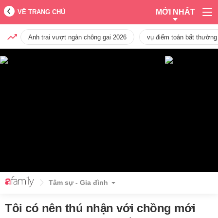
MỚI NHẤT
VỀ TRANG CHỦ
Anh trai vượt ngàn chông gai 2026
vụ điểm toán bất thường
Tâm sự - Gia đình
Tôi có nên thú nhận với chồng mới