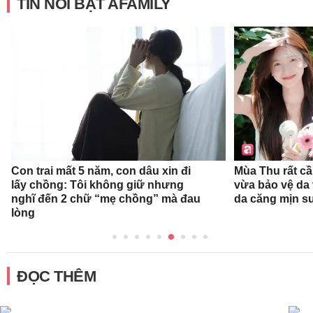
TIN NỔI BẬT AFAMILY
Con trai mất 5 năm, con dâu xin đi
Mùa Thu rất c
lấy chồng: Tôi không giữ nhưng
vừa bảo vệ da
nghĩ đến 2 chữ “mẹ chồng” mà đau
da căng mịn s
lòng
ĐỌC THÊM