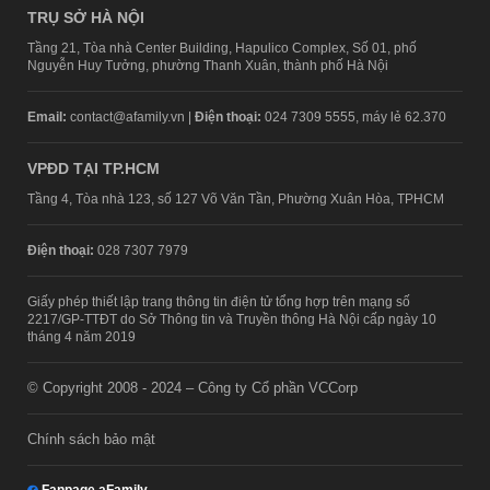
TRỤ SỞ HÀ NỘI
Tầng 21, Tòa nhà Center Building, Hapulico Complex, Số 01, phố
Nguyễn Huy Tưởng, phường Thanh Xuân, thành phố Hà Nội
Email:
contact@afamily.vn |
Điện thoại:
024 7309 5555, máy lẻ 62.370
VPĐD TẠI TP.HCM
Tầng 4, Tòa nhà 123, số 127 Võ Văn Tần, Phường Xuân Hòa, TPHCM
Điện thoại:
028 7307 7979
Giấy phép thiết lập trang thông tin điện tử tổng hợp trên mạng số
2217/GP-TTĐT do Sở Thông tin và Truyền thông Hà Nội cấp ngày 10
tháng 4 năm 2019
© Copyright 2008 - 2024 – Công ty Cổ phần VCCorp
Chính sách bảo mật
Fanpage aFamily