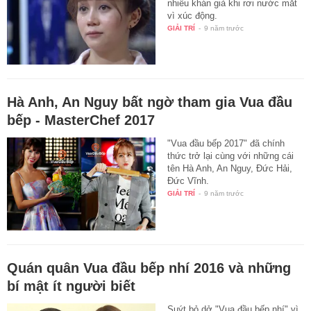
nhiều khán giả khi rơi nước mắt
vì xúc động.
GIẢI TRÍ
-
9 năm trước
Hà Anh, An Nguy bất ngờ tham gia Vua đầu
bếp - MasterChef 2017
"Vua đầu bếp 2017" đã chính
thức trở lại cùng với những cái
tên Hà Anh, An Nguy, Đức Hải,
Đức Vĩnh.
GIẢI TRÍ
-
9 năm trước
Quán quân Vua đầu bếp nhí 2016 và những
bí mật ít người biết
Suýt bỏ dở "Vua đầu bếp nhí" vì