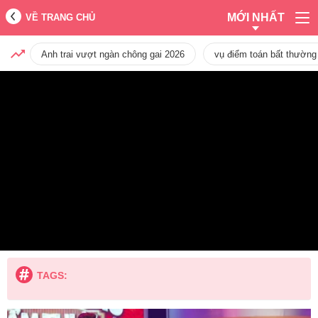
MỚI NHẤT
VỀ TRANG CHỦ
Anh trai vượt ngàn chông gai 2026
vụ điểm toán bất thường
TAGS: