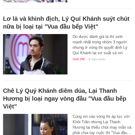
Lơ là và khinh địch, Lý Quí Khánh suýt chút
nữa bị loại tại "Vua đầu bếp Việt"
Dù được đánh giá là thí sinh
mạnh nhất trong nhóm 3 người
nhưng ở vòng thi quyết định Lý
Quí Khánh lại sơ suất và rơi
vào…
GIẢI TRÍ
-
9 năm trước
Chê Lý Quý Khánh diêm dúa, Lại Thanh
Hương bị loại ngay vòng đầu "Vua đầu bếp
Việt"
Cùng rơi vào vòng thi áp lực với
Khôi Trần nhưng Lại Thanh
Hương lại thiếu chút may mắn và
phải chia tay cuộc thi "Vua đầu…