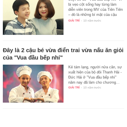
bị vẹo cột sống hay từng làm
diễn viên trong MV của Tiên Tiên
– đó là những bí mật của cậu
bé…
GIẢI TRÍ
-
10 năm trước
Đây là 2 cậu bé vừa điển trai vừa nấu ăn giỏi
của "Vua đầu bếp nhí"
Kẻ tám lạng, người nửa cân, sự
xuất hiện của bộ đôi Thanh Hải -
Đức Hải ở "Vua đầu bếp nhí"
năm nay đã làm cho chương…
GIẢI TRÍ
-
10 năm trước