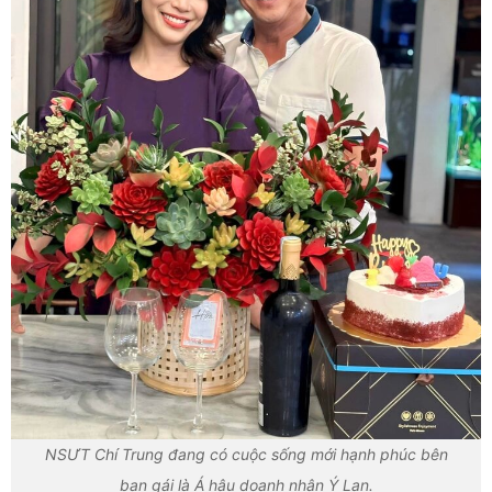
NSƯT Chí Trung đang có cuộc sống mới hạnh phúc bên
bạn gái là Á hậu doanh nhân Ý Lan.