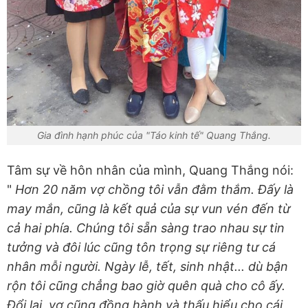
Gia đình hạnh phúc của "Táo kinh tế" Quang Thắng.
Tâm sự về hôn nhân của mình, Quang Thắng nói:
"
Hơn 20 năm vợ chồng tôi vẫn đằm thắm. Đấy là
may mắn, cũng là kết quả của sự vun vén đến từ
cả hai phía. Chúng tôi sẵn sàng trao nhau sự tin
tưởng và đôi lúc cũng tôn trọng sự riêng tư cá
nhân mỗi người. Ngày lễ, tết, sinh nhật... dù bận
rộn tôi cũng chẳng bao giờ quên quà cho cô ấy.
Đổi lại, vợ cũng đồng hành và thấu hiểu cho cái