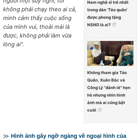
người một suy nghĩ, tôi
Nam nghệ sĩ trẻ nhất
không phải chạy theo ai cả,
trong dàn ‘Táo quân’
được phong tặng
mình cảm thấy cuộc sống
NSND là ai?
của mình vui, thoải mái là
được, không phải làm vừa
lòng ai".
Không tham gia Táo
Quân, Xuân Bắc và
Công Lý "đánh lẻ" hẹn
hò nhưng nhìn hình
ảnh mà ai cũng bật
cười
Hình ảnh gây ngỡ ngàng về ngoại hình của