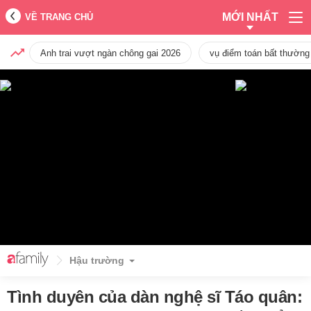
MỚI NHẤT
VỀ TRANG CHỦ
Anh trai vượt ngàn chông gai 2026
vụ điểm toán bất thường
Hậu trường
Tình duyên của dàn nghệ sĩ Táo quân: