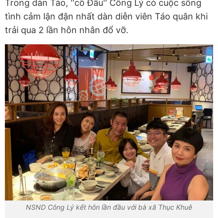
Trong dàn Táo, ''cô Đẩu'' Công Lý có cuộc sống
tình cảm lận đận nhất dàn diễn viên Táo quân khi
trải qua 2 lần hôn nhân đổ vỡ.
NSND Công Lý kết hôn lần đầu với bà xã Thục Khuê