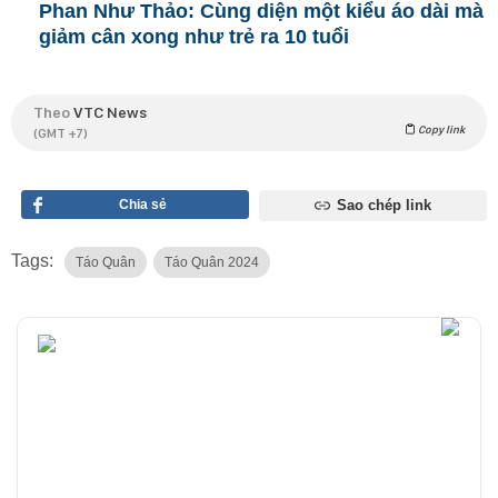
Phan Như Thảo: Cùng diện một kiểu áo dài mà
giảm cân xong như trẻ ra 10 tuổi
Theo
VTC News
Copy link
(GMT +7)
Chia sẻ
Sao chép link
Tags:
Táo Quân
Táo Quân 2024