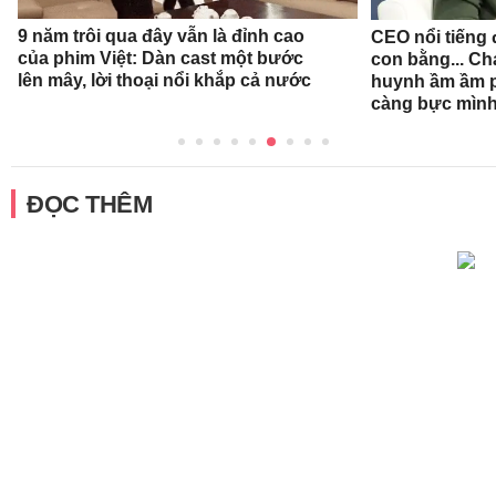
9 năm trôi qua đây vẫn là đỉnh cao
CEO nổi tiếng đ
của phim Việt: Dàn cast một bước
con bằng... Ch
lên mây, lời thoại nổi khắp cả nước
huynh ầm ầm p
càng bực mình
ĐỌC THÊM