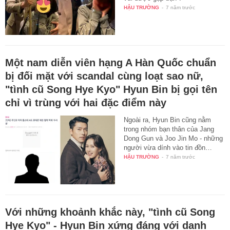
HẬU TRƯỜNG
-
7 năm trước
Một nam diễn viên hạng A Hàn Quốc chuẩn
bị đối mặt với scandal cùng loạt sao nữ,
"tình cũ Song Hye Kyo" Hyun Bin bị gọi tên
chỉ vì trùng với hai đặc điểm này
Ngoài ra, Hyun Bin cũng nằm
trong nhóm bạn thân của Jang
Dong Gun và Joo Jin Mo - những
người vừa dính vào tin đồn…
HẬU TRƯỜNG
-
7 năm trước
Với những khoảnh khắc này, "tình cũ Song
Hye Kyo" - Hyun Bin xứng đáng với danh