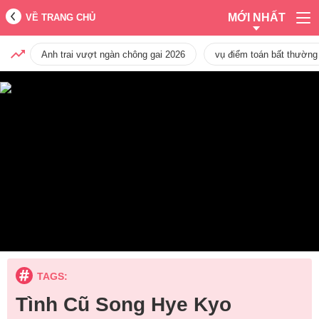
MỚI NHẤT
VỀ TRANG CHỦ
Anh trai vượt ngàn chông gai 2026
vụ điểm toán bất thường
TAGS:
Tình Cũ Song Hye Kyo