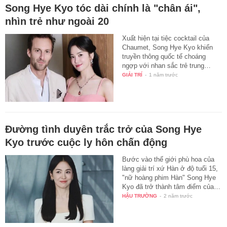
Song Hye Kyo tóc dài chính là "chân ái",
nhìn trẻ như ngoài 20
Xuất hiện tại tiệc cocktail của
Chaumet, Song Hye Kyo khiến
truyền thông quốc tế choáng
ngợp với nhan sắc trẻ trung…
GIẢI TRÍ
-
1 năm trước
Đường tình duyên trắc trở của Song Hye
Kyo trước cuộc ly hôn chấn động
Bước vào thế giới phù hoa của
làng giải trí xứ Hàn ở độ tuổi 15,
"nữ hoàng phim Hàn" Song Hye
Kyo đã trở thành tâm điểm của…
HẬU TRƯỜNG
-
2 năm trước