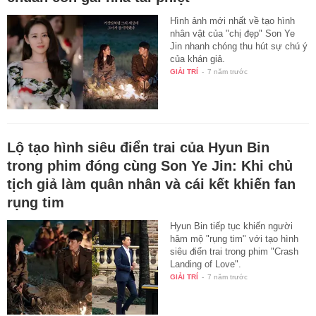
Hình ảnh mới nhất về tạo hình
nhân vật của "chị đẹp" Son Ye
Jin nhanh chóng thu hút sự chú ý
của khán giả.
GIẢI TRÍ
-
7 năm trước
Lộ tạo hình siêu điển trai của Hyun Bin
trong phim đóng cùng Son Ye Jin: Khi chủ
tịch giả làm quân nhân và cái kết khiến fan
rụng tim
Hyun Bin tiếp tục khiến người
hâm mộ "rụng tim" với tạo hình
siêu điển trai trong phim "Crash
Landing of Love".
GIẢI TRÍ
-
7 năm trước