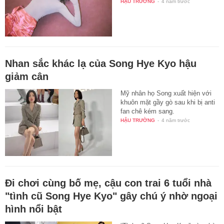
HẬU TRƯỜNG
-
4 năm trước
Nhan sắc khác lạ của Song Hye Kyo hậu
giảm cân
Mỹ nhân họ Song xuất hiện với
khuôn mặt gầy gò sau khi bị anti
fan chê kém sang.
HẬU TRƯỜNG
-
4 năm trước
Đi chơi cùng bố mẹ, cậu con trai 6 tuổi nhà
"tình cũ Song Hye Kyo" gây chú ý nhờ ngoại
hình nổi bật