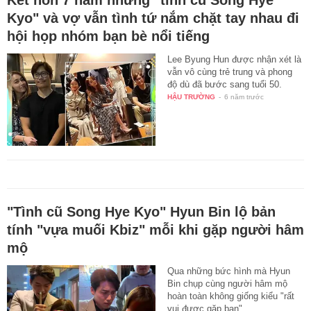
Kyo" và vợ vẫn tình tứ nắm chặt tay nhau đi
hội họp nhóm bạn bè nổi tiếng
Lee Byung Hun được nhận xét là
vẫn vô cùng trẻ trung và phong
độ dù đã bước sang tuổi 50.
HẬU TRƯỜNG
-
6 năm trước
"Tình cũ Song Hye Kyo" Hyun Bin lộ bản
tính "vựa muối Kbiz" mỗi khi gặp người hâm
mộ
Qua những bức hình mà Hyun
Bin chụp cùng người hâm mộ
hoàn toàn không giống kiểu "rất
vui được gặp bạn".