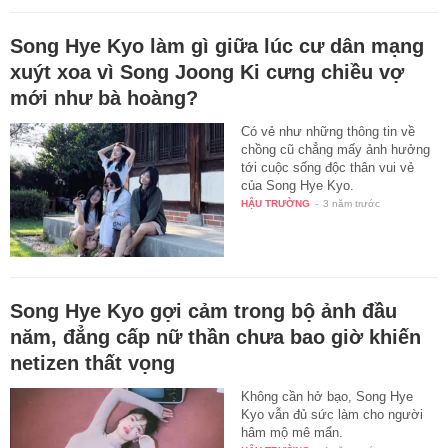
Song Hye Kyo làm gì giữa lúc cư dân mạng
xuýt xoa vì Song Joong Ki cưng chiều vợ
mới như bà hoàng?
Có vẻ như những thông tin về
chồng cũ chẳng mấy ảnh hưởng
tới cuộc sống độc thân vui vẻ
của Song Hye Kyo.
HẬU TRƯỜNG
-
3 năm trước
Song Hye Kyo gợi cảm trong bộ ảnh đầu
năm, đẳng cấp nữ thần chưa bao giờ khiến
netizen thất vọng
Không cần hở bạo, Song Hye
Kyo vẫn đủ sức làm cho người
hâm mộ mê mẩn.