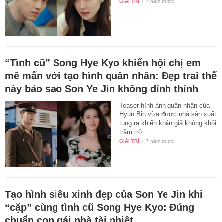
GIẢI TRÍ
-
7 năm trước
“Tình cũ” Song Hye Kyo khiến hội chị em
mê mẩn với tạo hình quân nhân: Đẹp trai thế
này bảo sao Son Ye Jin không dính thính
Teaser hình ảnh quân nhân của
Hyun Bin vừa được nhà sản xuất
tung ra khiến khán giả không khỏi
trầm trồ.
GIẢI TRÍ
-
7 năm trước
Tạo hình siêu xinh đẹp của Son Ye Jin khi
“cặp” cùng tình cũ Song Hye Kyo: Đúng
chuẩn con gái nhà tài phiệt