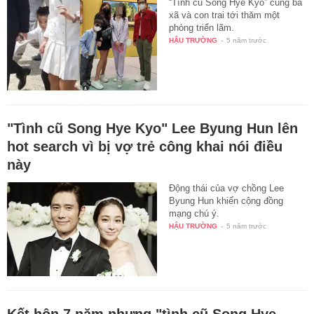
“Tình cũ Song Hye Kyo” cùng bà
xã và con trai tới thăm một
phòng triển lãm.
HẬU TRƯỜNG
-
5 năm trước
"Tình cũ Song Hye Kyo" Lee Byung Hun lên
hot search vì bị vợ trẻ công khai nói điều
này
Động thái của vợ chồng Lee
Byung Hun khiến cộng đồng
mạng chú ý.
HẬU TRƯỜNG
-
5 năm trước
Kết hôn 7 năm nhưng "tình cũ Song Hye