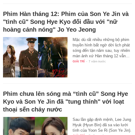
Phim Hàn tháng 12: Phim của Son Ye Jin và
"tình cũ" Song Hye Kyo đối đầu với "nữ
hoàng cảnh nóng" Jo Yeo Jeong
Mặc dù rất nhiều những bộ phim
truyền hình bất ngờ dời lịch phát
sóng đến tận năm sau, tuy nhiên
màn ảnh xứ Hàn tháng 12 vẫn…
GIẢI TRÍ
-
7 năm trước
Phim chưa lên sóng mà “tình cũ” Song Hye
Kyo và Son Ye Jin đã "tung thính" với loạt
thoại sến chảy nước
Sau lần gặp định mệnh, Lee Jung
Hyuk (Hyun Bin) đã sa vào lưới
tình của Yoon Se Ri (Son Ye Jin).