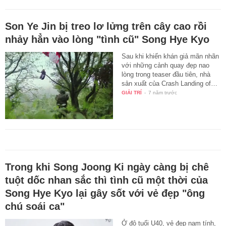
Son Ye Jin bị treo lơ lửng trên cây cao rồi
nhảy hẳn vào lòng "tình cũ" Song Hye Kyo
Sau khi khiến khán giả mãn nhãn
với những cảnh quay đẹp nao
lòng trong teaser đầu tiên, nhà
sản xuất của Crash Landing of…
GIẢI TRÍ
-
7 năm trước
Trong khi Song Joong Ki ngày càng bị chê
tuột dốc nhan sắc thì tình cũ một thời của
Song Hye Kyo lại gây sốt với vẻ đẹp "ông
chú soái ca"
Ở độ tuổi U40, vẻ đẹp nam tính,