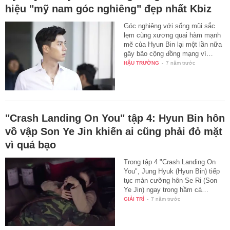
hiệu "mỹ nam góc nghiêng" đẹp nhất Kbiz
Góc nghiêng với sống mũi sắc
lẹm cùng xương quai hàm mạnh
mẽ của Hyun Bin lại một lần nữa
gây bão cộng đồng mạng vì…
HẬU TRƯỜNG
-
7 năm trước
"Crash Landing On You" tập 4: Hyun Bin hôn
vồ vập Son Ye Jin khiến ai cũng phải đỏ mặt
vì quá bạo
Trong tập 4 "Crash Landing On
You", Jung Hyuk (Hyun Bin) tiếp
tục màn cưỡng hôn Se Ri (Son
Ye Jin) ngay trong hầm cá…
GIẢI TRÍ
-
7 năm trước