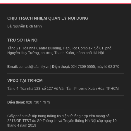
CHỊU TRÁCH NHIỆM QUẢN LÝ NỘI DUNG
Bà Nguyễn Bích Minh
TRỤ SỞ HÀ NỘI
Tầng 21, Tòa nhà Center Building, Hapulico Complex, Số 01, phố
Nguyễn Huy Tưởng, phường Thanh Xuân, thành phố Hà Nội
Email:
contact@afamily.vn |
Điện thoại:
024 7309 5555, máy lẻ 62.370
VPĐD TẠI TP.HCM
Tầng 4, Tòa nhà 123, số 127 Võ Văn Tần, Phường Xuân Hòa, TPHCM
Điện thoại:
028 7307 7979
Giấy phép thiết lập trang thông tin điện tử tổng hợp trên mạng số
2217/GP-TTĐT do Sở Thông tin và Truyền thông Hà Nội cấp ngày 10
tháng 4 năm 2019