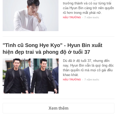
trưởng thành và có sự từng trải
của Hyun Bin càng trở nên quyến
rũ hơn trong mắt phái nữ.
HẬU TRƯỜNG
-
7 năm trước
"Tình cũ Song Hye Kyo" - Hyun Bin xuất
hiện đẹp trai và phong độ ở tuổi 37
Dù đã ở độ tuổi 37, nhưng đến
nay, Hyun Bin vẫn là quý ông độc
thân quyến rũ mà mọi cô gái đều
khao khát.
HẬU TRƯỜNG
-
7 năm trước
Xem thêm