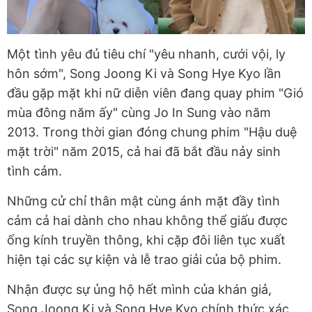
Một tình yêu đủ tiêu chí "yêu nhanh, cưới vội, ly
hôn sớm", Song Joong Ki và Song Hye Kyo lần
đầu gặp mặt khi nữ diễn viên đang quay phim "Gió
mùa đông năm ấy" cùng Jo In Sung vào năm
2013. Trong thời gian đóng chung phim "Hậu duệ
mặt trời" năm 2015, cả hai đã bắt đầu nảy sinh
tình cảm.
Những cử chỉ thân mật cùng ánh mặt đầy tình
cảm cả hai dành cho nhau không thể giấu được
ống kính truyền thông, khi cặp đôi liên tục xuất
hiện tại các sự kiện và lễ trao giải của bộ phim.
Nhận được sự ủng hộ hết mình của khán giả,
Song Joong Ki và Song Hye Kyo chính thức xác