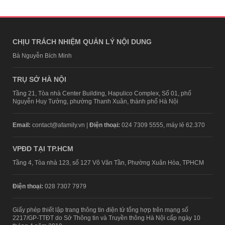
CHỊU TRÁCH NHIỆM QUẢN LÝ NỘI DUNG
Bà Nguyễn Bích Minh
TRỤ SỞ HÀ NỘI
Tầng 21, Tòa nhà Center Building, Hapulico Complex, Số 01, phố
Nguyễn Huy Tưởng, phường Thanh Xuân, thành phố Hà Nội
Email:
contact@afamily.vn |
Điện thoại:
024 7309 5555, máy lẻ 62.370
VPĐD TẠI TP.HCM
Tầng 4, Tòa nhà 123, số 127 Võ Văn Tần, Phường Xuân Hòa, TPHCM
Điện thoại:
028 7307 7979
Giấy phép thiết lập trang thông tin điện tử tổng hợp trên mạng số
2217/GP-TTĐT do Sở Thông tin và Truyền thông Hà Nội cấp ngày 10