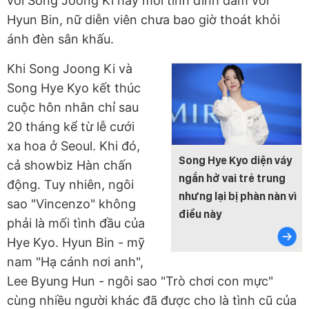
với Song Joong Ki hay mối tình đình đám với
Hyun Bin, nữ diễn viên chưa bao giờ thoát khỏi
ánh đèn sân khấu.
Khi Song Joong Ki và
Song Hye Kyo kết thúc
cuộc hôn nhân chỉ sau
20 tháng kể từ lễ cưới
xa hoa ở Seoul. Khi đó,
Song Hye Kyo diện váy
cả showbiz Hàn chấn
ngắn hở vai trẻ trung
động. Tuy nhiên, ngôi
nhưng lại bị phàn nàn vì
sao "Vincenzo" không
điều này
phải là mối tình đầu của
Hye Kyo. Hyun Bin - mỹ
nam "Hạ cánh nơi anh",
Lee Byung Hun - ngôi sao "Trò chơi con mực"
cùng nhiều người khác đã được cho là tình cũ của