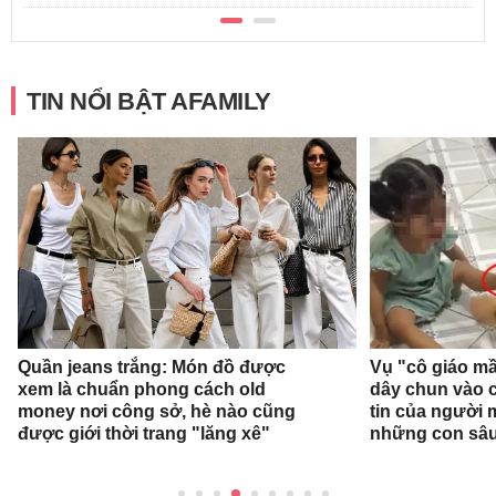
TIN NỔI BẬT AFAMILY
Quần jeans trắng: Món đồ được
Vụ "cô giáo mầ
xem là chuẩn phong cách old
dây chun vào c
money nơi công sở, hè nào cũng
tin của người
được giới thời trang "lăng xê"
những con sâ