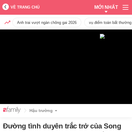
MỚI NHẤT
VỀ TRANG CHỦ
Anh trai vượt ngàn chông gai 2026
vụ điểm toán bất thường
Hậu trường
Đường tình duyên trắc trở của Song