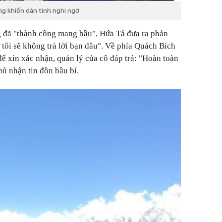
ng khiến dân tình nghi ngờ
g đã "thành công mang bầu", Hứa Tả đưa ra phản
tôi sẽ không trả lời bạn đâu". Về phía Quách Bích
để xin xác nhận, quản lý của cô đáp trả: "Hoàn toàn
hủ nhận tin đồn bầu bí.