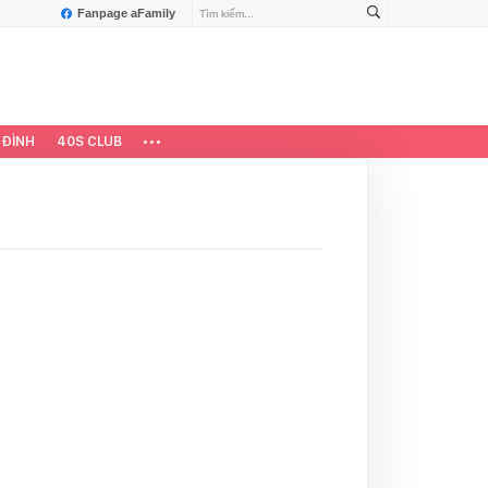
Fanpage aFamily
 ĐÌNH
40S CLUB