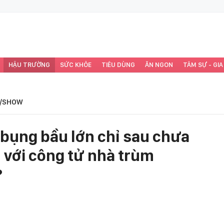
HẬU TRƯỜNG
SỨC KHỎE
TIÊU DÙNG
ĂN NGON
TÂM SỰ - GIA
/SHOW
 bụng bầu lớn chỉ sau chưa
 với công tử nhà trùm
?