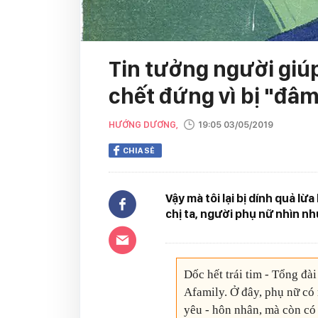
Tin tưởng người giúp 
chết đứng vì bị "đâm
HƯỚNG DƯƠNG,
19:05 03/05/2019
CHIA SẺ
Vậy mà tôi lại bị dính quả lừa
chị ta, người phụ nữ nhìn nh
Dốc hết trái tim - Tổng đài
Afamily. Ở đây, phụ nữ có 
yêu - hôn nhân, mà còn có