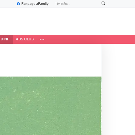
Fanpage aFamily
 ĐÌNH
40S CLUB