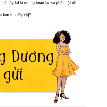
nhà này lại là nơi họ hoan lạc và phản bội tôi.
ên làm sao đây chị?