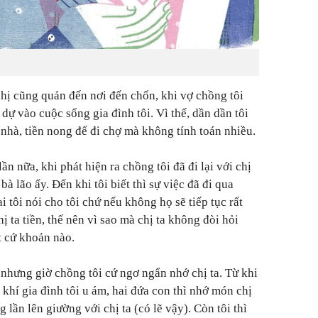
chị cũng quản đến nơi đến chốn, khi vợ chồng tôi
 dự vào cuộc sống gia đình tôi. Vì thế, dần dần tôi
c nhà, tiền nong để đi chợ mà không tính toán nhiều.
lần nữa, khi phát hiện ra chồng tôi đã đi lại với chị
à lão ấy. Đến khi tôi biết thì sự việc đã đi qua
i tôi nói cho tôi chứ nếu không họ sẽ tiếp tục rất
hị ta tiền, thế nên vì sao mà chị ta không đòi hỏi
t cứ khoản nào.
, nhưng giờ chồng tôi cứ ngơ ngẩn nhớ chị ta. Từ khi
 khí gia đình tôi u ám, hai đứa con thì nhớ món chị
 lần lên giường với chị ta (có lẽ vậy). Còn tôi thì