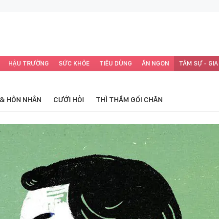
HẬU TRƯỜNG
SỨC KHỎE
TIÊU DÙNG
ĂN NGON
TÂM SỰ - GIA
 & HÔN NHÂN
CƯỚI HỎI
THÌ THẦM GỐI CHĂN