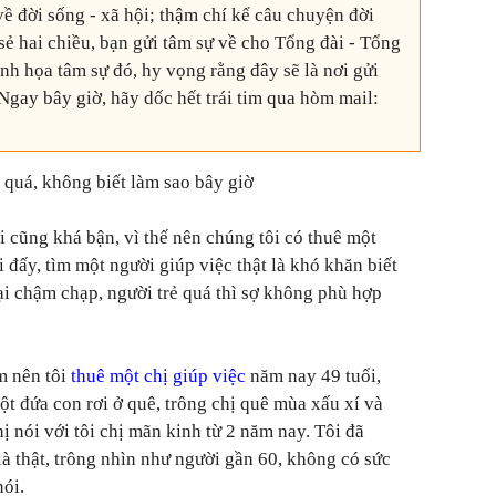
ề đời sống - xã hội; thậm chí kể câu chuyện đời
 sẻ hai chiều, bạn gửi tâm sự về cho Tổng đài - Tổng
inh họa tâm sự đó, hy vọng rằng đây sẽ là nơi gửi
Ngay bây giờ, hãy dốc hết trái tim qua hòm mail:
 quá, không biết làm sao bây giờ
i cũng khá bận, vì thế nên chúng tôi có thuê một
i đấy, tìm một người giúp việc thật là khó khăn biết
lại chậm chạp, người trẻ quá thì sợ không phù hợp
.
m nên tôi
thuê một chị giúp việc
năm nay 49 tuổi,
ột đứa con rơi ở quê, trông chị quê mùa xấu xí và
 nói với tôi chị mãn kinh từ 2 năm nay. Tôi đã
ià thật, trông nhìn như người gần 60, không có sức
nói.