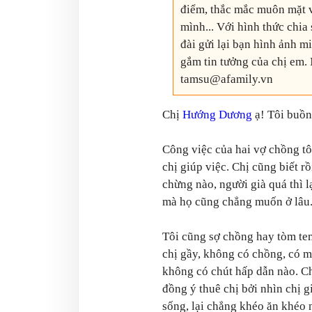
điểm, thắc mắc muôn mặt v
mình... Với hình thức chia
đài gửi lại bạn hình ảnh m
gắm tin tưởng của chị em. 
tamsu@afamily.vn
Chị
Hướng Dương
ạ! Tôi buồn
Công việc của hai vợ chồng tô
chị giúp việc. Chị cũng biết rồ
chừng nào, người già quá thì 
mà họ cũng chẳng muốn ở lâu
Tôi cũng sợ chồng hay tòm te
chị gầy, không có chồng, có m
không có chút hấp dẫn nào. Chị
đồng ý thuê chị bởi nhìn chị g
sống, lại chẳng khéo ăn khéo 