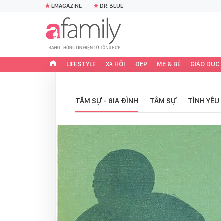
EMAGAZINE
DR. BLUE
LIFESTYLE
XÃ HỘI
ĐẸP
MẸ & BÉ
GIÁO DỤC
TÂM SỰ - GIA ĐÌNH
TÂM SỰ
TÌNH YÊU