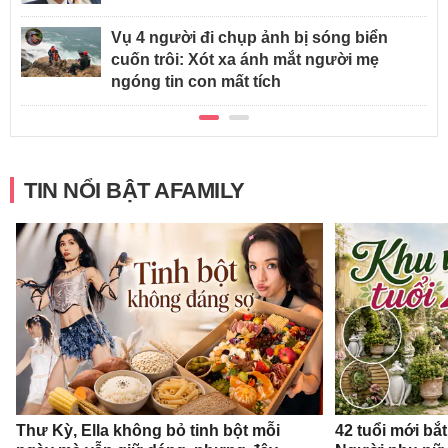
Vụ 4 người đi chụp ảnh bị sóng biển
cuốn trôi: Xót xa ánh mắt người mẹ
ngóng tin con mất tích
TIN NỔI BẬT AFAMILY
Thư Kỳ, Ella không bỏ tinh bột mỗi
42 tuổi mới bắ