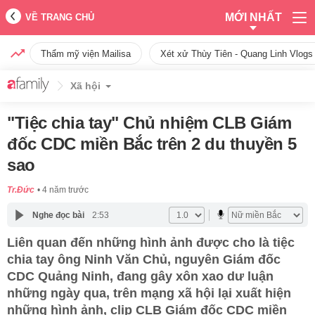
MỚI NHẤT
VỀ TRANG CHỦ
Thẩm mỹ viện Mailisa
Xét xử Thùy Tiên - Quang Linh Vlogs
Xã hội
"Tiệc chia tay" Chủ nhiệm CLB Giám
đốc CDC miền Bắc trên 2 du thuyền 5
sao
Tr.Đức
4 năm trước
Nghe đọc bài
2:53
Liên quan đến những hình ảnh được cho là tiệc
chia tay ông Ninh Văn Chủ, nguyên Giám đốc
CDC Quảng Ninh, đang gây xôn xao dư luận
những ngày qua, trên mạng xã hội lại xuất hiện
những hình ảnh, clip CLB Giám đốc CDC miền