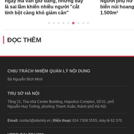
ngày mà vẫn giữ dáng, nhưng đây
Người phụ nữ 
là sai lầm khiến nhiều người "cắt
biến núi hoan
tinh bột càng khó giảm cân"
1.500m²
ĐỌC THÊM
CHỊU TRÁCH NHIỆM QUẢN LÝ NỘI DUNG
Bà Nguyễn Bích Minh
TRỤ SỞ HÀ NỘI
Tầng 21, Tòa nhà Center Building, Hapulico Complex, Số 01, phố
Nguyễn Huy Tưởng, phường Thanh Xuân, thành phố Hà Nội
Email:
contact@afamily.vn |
Điện thoại:
024 7309 5555, máy lẻ 62.370