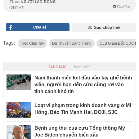
Theo
NGƯỜI LAO ĐỘNG
Copy link
(GMT +7)
Chia sẻ
Sao chép link
Tags:
Tiệc Chia Tay
Du Thuyền Sang Trọng
CLB Giám Đốc CDC Mi
CÙNG MỤC
ĐANG HOT
Nam thanh niên kẹt đầu vào tay ghế bệnh
viện, người bạn đến cứu cũng rơi vào
tình cảnh khó tin
Loạt vi phạm trong kinh doanh vàng ở Mi
Hồng, Bảo Tín Mạnh Hải, DOJI, SJC
Bệnh ung thư của cựu Tổng thống Mỹ
Joe Biden chuyển biến xấu