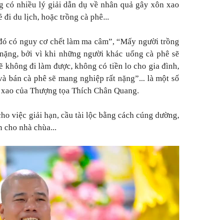
 có nhiều lý giải dẫn dụ về nhân quả gây xôn xao
ẻ đi du lịch, hoặc trồng cà phê...
 đó có nguy cơ chết làm ma câm”, “Mấy người trồng
 nặng, bởi vì khi những người khác uống cà phê sẽ
ẽ không đi làm được, không có tiền lo cho gia đình,
à bán cà phê sẽ mang nghiệp rất nặng”... là một số
n xao của Thượng tọa Thích Chân Quang.
ho việc giải hạn, cầu tài lộc bằng cách cúng dường,
n cho nhà chùa...