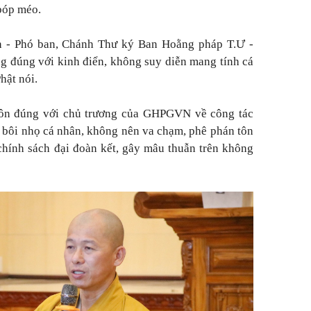
 bóp méo.
 - Phó ban, Chánh Thư ký Ban Hoằng pháp T.Ư -
ng đúng với kinh điển, không suy diễn mang tính cá
hật nói.
gôn đúng với chủ trương của GHPGVN về công tác
 bôi nhọ cá nhân, không nên va chạm, phê phán tôn
hính sách đại đoàn kết, gây mâu thuẫn trên không