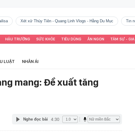
ilisa
Xét xử Thùy Tiên - Quang Linh Vlogs - Hằng Du Mục
tin
HẬU TRƯỜNG
SỨC KHỎE
TIÊU DÙNG
ĂN NGON
TÂM SỰ - GIA
ỂU LUẬT
NHÂN ÁI
ang mang: Đề xuất tăng
4:30
Nghe đọc bài