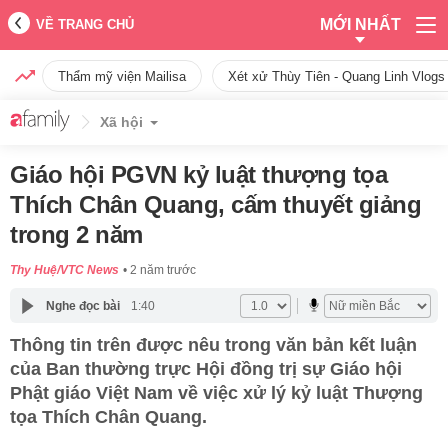
MỚI NHẤT
VỀ TRANG CHỦ
Thẩm mỹ viện Mailisa
Xét xử Thùy Tiên - Quang Linh Vlogs
Xã hội
Giáo hội PGVN kỷ luật thượng tọa
Thích Chân Quang, cấm thuyết giảng
trong 2 năm
Thy Huệ/VTC News
2 năm trước
Nghe đọc bài
1:40
Thông tin trên được nêu trong văn bản kết luận
của Ban thường trực Hội đồng trị sự Giáo hội
Phật giáo Việt Nam về việc xử lý kỷ luật Thượng
tọa Thích Chân Quang.