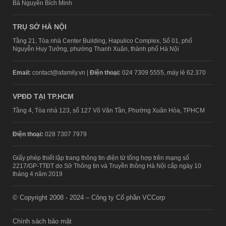
Bà Nguyễn Bích Minh
TRỤ SỞ HÀ NỘI
Tầng 21, Tòa nhà Center Building, Hapulico Complex, Số 01, phố
Nguyễn Huy Tưởng, phường Thanh Xuân, thành phố Hà Nội
Email:
contact@afamily.vn |
Điện thoại:
024 7309 5555, máy lẻ 62.370
VPĐD TẠI TP.HCM
Tầng 4, Tòa nhà 123, số 127 Võ Văn Tần, Phường Xuân Hòa, TPHCM
Điện thoại:
028 7307 7979
Giấy phép thiết lập trang thông tin điện tử tổng hợp trên mạng số
2217/GP-TTĐT do Sở Thông tin và Truyền thông Hà Nội cấp ngày 10
tháng 4 năm 2019
© Copyright 2008 - 2024 – Công ty Cổ phần VCCorp
Chính sách bảo mật