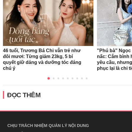
46 tuổi, Trương Bá Chi vẫn trẻ như
"Phú bà" Ngọc 
đôi mươi: Từng giảm 23kg, 5 bí
nấc: Cắm bình 
quyết giữ dáng và dưỡng tóc đáng
yêu cầu, nhưng
chú ý
phục lại là chi t
ĐỌC THÊM
CHỊU TRÁCH NHIỆM QUẢN LÝ NỘI DUNG