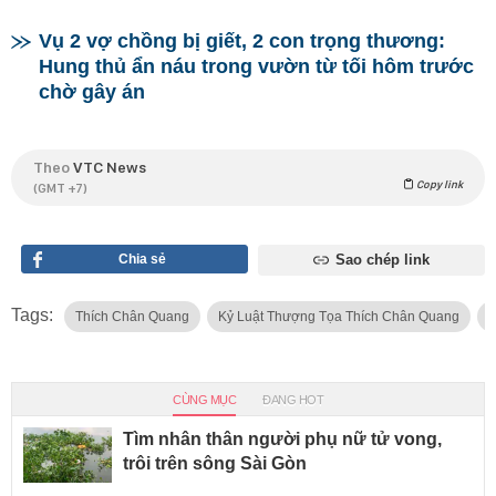
Vụ 2 vợ chồng bị giết, 2 con trọng thương:
Hung thủ ẩn náu trong vườn từ tối hôm trước
chờ gây án
Theo
VTC News
Copy link
(GMT +7)
Chia sẻ
Sao chép link
Tags:
Thích Chân Quang
Kỷ Luật Thượng Tọa Thích Chân Quang
G
CÙNG MỤC
ĐANG HOT
Tìm nhân thân người phụ nữ tử vong,
trôi trên sông Sài Gòn