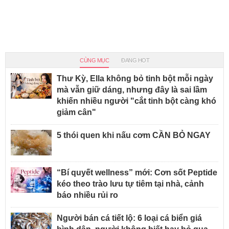
CÙNG MỤC
ĐANG HOT
Thư Kỳ, Ella không bỏ tinh bột mỗi ngày
mà vẫn giữ dáng, nhưng đây là sai lầm
khiến nhiều người "cắt tinh bột càng khó
giảm cân"
5 thói quen khi nấu cơm CẦN BỎ NGAY
“Bí quyết wellness” mới: Cơn sốt Peptide
kéo theo trào lưu tự tiêm tại nhà, cảnh
báo nhiều rủi ro
Người bán cá tiết lộ: 6 loại cá biển giá