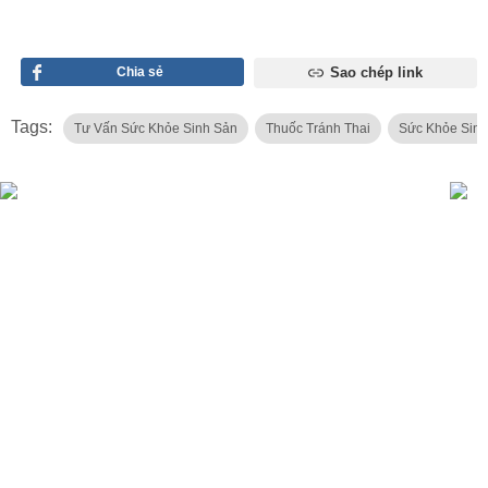
Chia sẻ
Sao chép link
Tags:
Tư Vấn Sức Khỏe Sinh Sản
Thuốc Tránh Thai
Sức Khỏe Sinh