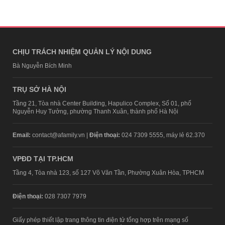
CHỊU TRÁCH NHIỆM QUẢN LÝ NỘI DUNG
Bà Nguyễn Bích Minh
TRỤ SỞ HÀ NỘI
Tầng 21, Tòa nhà Center Building, Hapulico Complex, Số 01, phố
Nguyễn Huy Tưởng, phường Thanh Xuân, thành phố Hà Nội
Email:
contact@afamily.vn |
Điện thoại:
024 7309 5555, máy lẻ 62.370
VPĐD TẠI TP.HCM
Tầng 4, Tòa nhà 123, số 127 Võ Văn Tần, Phường Xuân Hòa, TPHCM
Điện thoại:
028 7307 7979
Giấy phép thiết lập trang thông tin điện tử tổng hợp trên mạng số