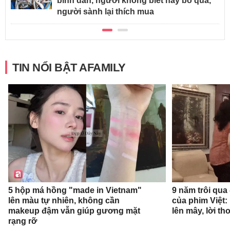
bình dân, người không biết hay bỏ qua,
người sành lại thích mua
TIN NỔI BẬT AFAMILY
9 năm trôi qua
5 hộp má hồng "made in Vietnam"
của phim Việt:
lên màu tự nhiên, không cần
lên mây, lời t
makeup đậm vẫn giúp gương mặt
rạng rỡ