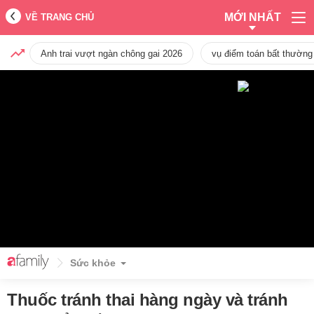
MỚI NHẤT
VỀ TRANG CHỦ
Anh trai vượt ngàn chông gai 2026
vụ điểm toán bất thường
Sức khỏe
Thuốc tránh thai hàng ngày và tránh