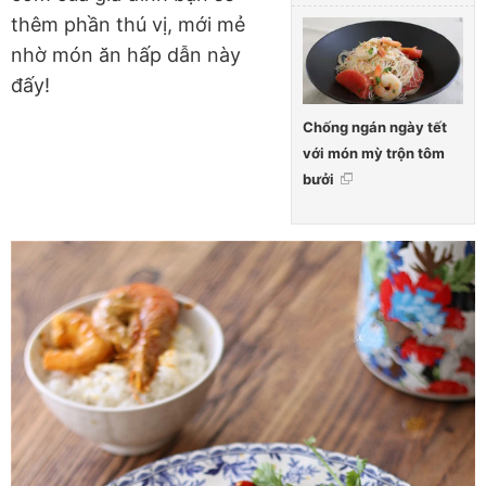
thêm phần thú vị, mới mẻ
nhờ món ăn hấp dẫn này
đấy!
Chống ngán ngày tết
với món mỳ trộn tôm
bưởi