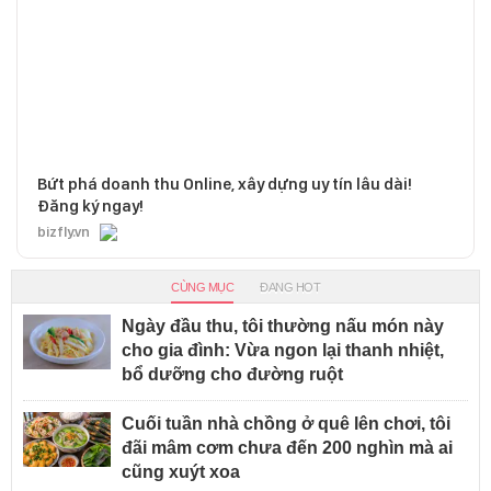
Bứt phá doanh thu Online, xây dựng uy tín lâu dài!
Đăng ký ngay!
bizfly.vn
CÙNG MỤC
ĐANG HOT
Ngày đầu thu, tôi thường nấu món này
cho gia đình: Vừa ngon lại thanh nhiệt,
bổ dưỡng cho đường ruột
Cuối tuần nhà chồng ở quê lên chơi, tôi
đãi mâm cơm chưa đến 200 nghìn mà ai
cũng xuýt xoa