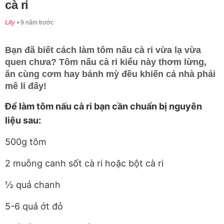
cà ri
Lily
9 năm trước
Bạn đã biết cách làm tôm nấu cà ri vừa lạ vừa
quen chưa? Tôm nấu cà ri kiểu này thơm lừng,
ăn cùng cơm hay bánh mỳ đều khiến cả nhà phải
mê li đấy!
Để làm tôm nấu cà ri bạn cần chuẩn bị nguyên
liệu sau:
500g tôm
2 muỗng canh sốt cà ri hoặc bột cà ri
½ quả chanh
5-6 quả ớt đỏ