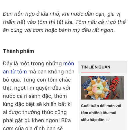
Đun hỗn hợp ở lửa nhỏ, khi nước dần cạn, gia vị
thấm hết vào tôm thì tắt lửa. Tôm nấu cà ri có thể
ăn cùng với cơm hoặc bánh mỳ đều rất ngon.
Thành phẩm
Đây là một trong những
món
TIN LIÊN QUAN
ăn từ tôm
mà bạn không nên
bỏ qua. Từng con tôm chắc
thịt, ngọt lịm quyện đều với
nước cà ri sánh đặc, thơm
lừng đặc biệt sẽ khiến bất kì
Cuối tuần đổi món với
ai được thưởng thức cũng
tôm chiên kiểu mới
siêu hấp dẫn
phải gật gù khen ngon! Bữa
cơm của gia đình bạn sẽ