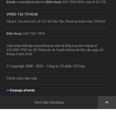
Email:
contact@afamily.vn |
Điện thoại:
024 7309 5555, máy lẻ 62.370
VPĐD TẠI TP.HCM
Tầng 4, Tòa nhà 123, số 127 Võ Văn Tần, Phường Xuân Hòa, TPHCM
Điện thoại:
028 7307 7979
Giấy phép thiết lập trang thông tin điện tử tổng hợp trên mạng số
2217/GP-TTĐT do Sở Thông tin và Truyền thông Hà Nội cấp ngày 10
tháng 4 năm 2019
© Copyright 2008 - 2024 – Công ty Cổ phần VCCorp
Chính sách bảo mật
Fanpage aFamily
Xem bản Desktop