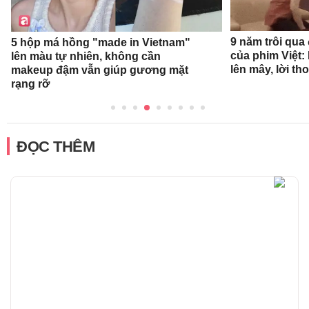
9 năm trôi qua
5 hộp má hồng "made in Vietnam"
của phim Việt:
lên màu tự nhiên, không cần
lên mây, lời th
makeup đậm vẫn giúp gương mặt
rạng rỡ
ĐỌC THÊM