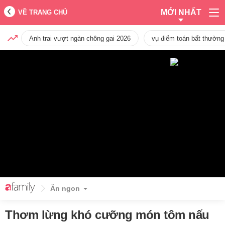
MỚI NHẤT
VỀ TRANG CHỦ
Anh trai vượt ngàn chông gai 2026
vụ điểm toán bất thường
Ăn ngon
Thơm lừng khó cưỡng món tôm nấu