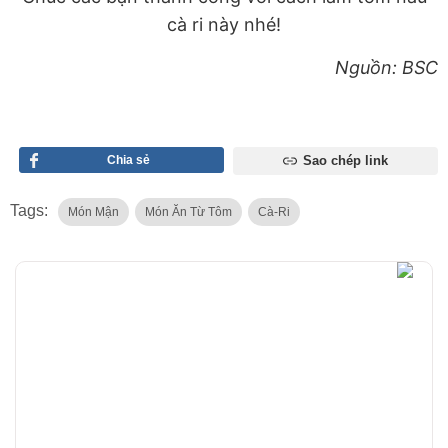
cà ri này nhé!
Nguồn: BSC
Chia sẻ
Sao chép link
Tags:
Món Mận
Món Ăn Từ Tôm
Cà-Ri