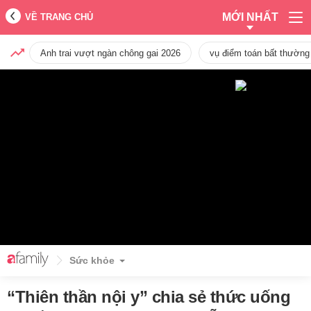
MỚI NHẤT
VỀ TRANG CHỦ
Anh trai vượt ngàn chông gai 2026
vụ điểm toán bất thường
Sức khỏe
“Thiên thần nội y” chia sẻ thức uống