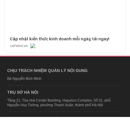
Cập nhật kiến thức kinh doanh mỗi ngày, tải ngay!
cafebiz.vn
CHỊU TRÁCH NHIỆM QUẢN LÝ NỘI DUNG
Bà Nguyễn Bích Minh
TRỤ SỞ HÀ NỘI
Tầng 21, Tòa nhà Center Building, Hapulico Complex, Số 01, phố
Nguyễn Huy Tưởng, phường Thanh Xuân, thành phố Hà Nội
Email:
contact@afamily.vn |
Điện thoại:
024 7309 5555, máy lẻ 62.370