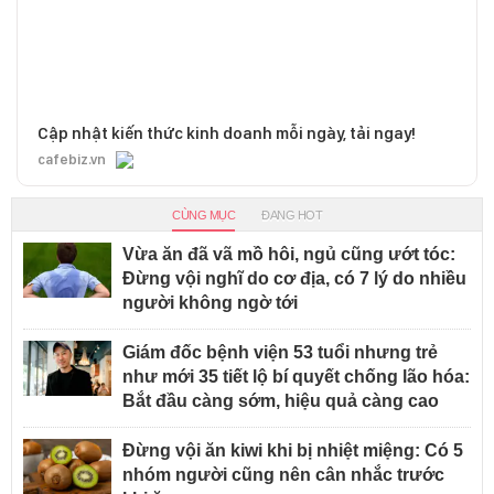
Cập nhật kiến thức kinh doanh mỗi ngày, tải ngay!
cafebiz.vn
CÙNG MỤC
ĐANG HOT
Vừa ăn đã vã mồ hôi, ngủ cũng ướt tóc:
Đừng vội nghĩ do cơ địa, có 7 lý do nhiều
người không ngờ tới
Giám đốc bệnh viện 53 tuổi nhưng trẻ
như mới 35 tiết lộ bí quyết chống lão hóa:
Bắt đầu càng sớm, hiệu quả càng cao
Đừng vội ăn kiwi khi bị nhiệt miệng: Có 5
nhóm người cũng nên cân nhắc trước