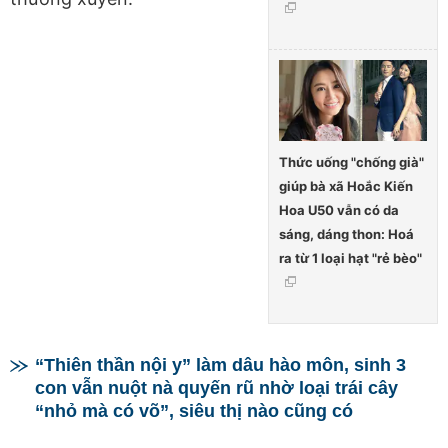
Thức uống "chống già"
giúp bà xã Hoắc Kiến
Hoa U50 vẫn có da
sáng, dáng thon: Hoá
ra từ 1 loại hạt "rẻ bèo"
“Thiên thần nội y” làm dâu hào môn, sinh 3
con vẫn nuột nà quyến rũ nhờ loại trái cây
“nhỏ mà có võ”, siêu thị nào cũng có