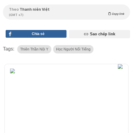
Theo
Thanh niên Việt
Copy link
(GMT +7)
Chia sẻ
Sao chép link
Tags:
Thiên Thần Nội Y
Học Người Nổi Tiếng