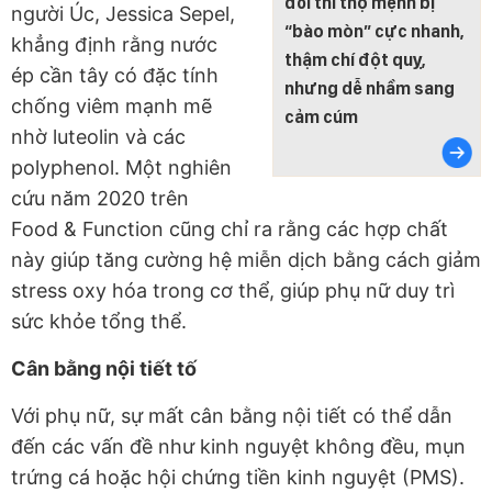
đổi thì thọ mệnh bị
người Úc, Jessica Sepel,
“bào mòn” cực nhanh,
khẳng định rằng nước
thậm chí đột quỵ,
ép cần tây có đặc tính
nhưng dễ nhầm sang
chống viêm mạnh mẽ
cảm cúm
nhờ luteolin và các
polyphenol. Một nghiên
cứu năm 2020 trên
Food & Function cũng chỉ ra rằng các hợp chất
này giúp tăng cường hệ miễn dịch bằng cách giảm
stress oxy hóa trong cơ thể, giúp phụ nữ duy trì
sức khỏe tổng thể.
Cân bằng nội tiết tố
Với phụ nữ, sự mất cân bằng nội tiết có thể dẫn
đến các vấn đề như kinh nguyệt không đều, mụn
trứng cá hoặc hội chứng tiền kinh nguyệt (PMS).