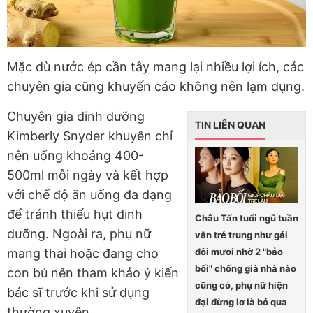
Mặc dù nước ép cần tây mang lại nhiều lợi ích, các
chuyên gia cũng khuyến cáo không nên lạm dụng.
Chuyên gia dinh dưỡng
TIN LIÊN QUAN
Kimberly Snyder khuyên chỉ
nên uống khoảng 400-
500ml mỗi ngày và kết hợp
với chế độ ăn uống đa dạng
để tránh thiếu hụt dinh
Châu Tấn tuổi ngũ tuần
dưỡng. Ngoài ra, phụ nữ
vẫn trẻ trung như gái
đôi mươi nhờ 2 "bảo
mang thai hoặc đang cho
bối" chống già nhà nào
con bú nên tham khảo ý kiến
cũng có, phụ nữ hiện
bác sĩ trước khi sử dụng
đại đừng lơ là bỏ qua
thường xuyên.