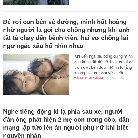
Đẻ rơi con bên vệ đường, mình hốt hoảng
nhờ người lạ gọi cho chồng nhưng khi anh
tất tả chạy đến bệnh viện, hai vợ chồng lại
ngơ ngác xấu hổ nhìn nhau
Khi đến ngã ba, bỗng dưng mình
đau bụng dữ dội rồi thấy có gì đó
ươn ướt bên dưới. Mình lo lắng
không biết có phải vỡ ối rồi…
TÂM SỰ - GIA ĐÌNH
-
7 năm trước
Nghe tiếng động kì lạ phía sau xe, người
đàn ông phát hiện 2 mẹ con trong cốp, dân
mạng lập tức lên án người phụ nữ khi biết
nguyên nhân