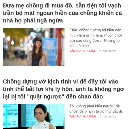
Đưa mẹ chồng đi mua đồ, sẵn tiện tôi vạch
trần bộ mặt ngoan hiền của chồng khiến cả
nhà họ phải ngã ngửa
Chắc chồng tưởng tôi hiền nên
thích làm gì thì làm, muốn chơi
bời sao cũng được. Nhưng tôi
đâu có hiền.
TÂM SỰ - GIA ĐÌNH
-
5 năm trước
Chồng dựng vở kịch tinh vi để đẩy tôi vào
tình thế bất lợi khi ly hôn, anh ta không ngờ
lại bị tôi "quật ngược" đến chao đảo
Tôi không phải kiểu người "dễ
chơi" để bị anh ta xỏ mũi dắt đi.
TÂM SỰ - GIA ĐÌNH
-
5 năm trước