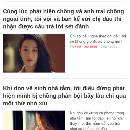
Cùng lúc phát hiện chồng và anh trai chồng
ngoại tình, tôi vội vã bàn kế với chị dâu thì
nhận được câu trả lời sét đánh
Chỉ sợ nếu nghe theo chị dâu, tôi
sẽ không giữ được chồng mình...
TÂM SỰ - GIA ĐÌNH
-
5 năm trước
Khi dọn vệ sinh nhà tắm, tôi điêu đứng phát
hiện mình bị chồng phản bội bấy lâu chỉ qua
một thứ nhỏ xíu
Khi dọn kệ đựng xà phòng trong
nhà tắm, tim tôi đập liên hồi khi
thấy một thứ nằm vắt vẻo trên
chai xà phòng gội đầu.