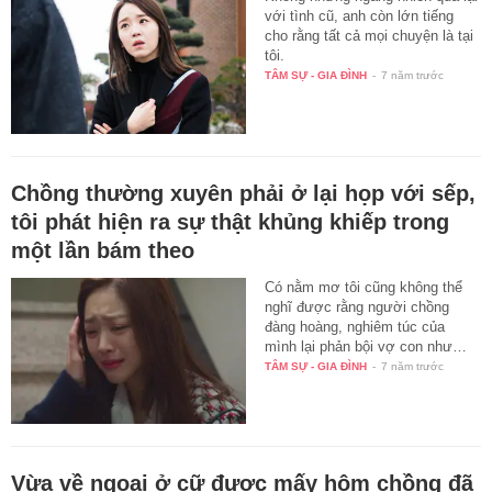
với tình cũ, anh còn lớn tiếng
cho rằng tất cả mọi chuyện là tại
tôi.
TÂM SỰ - GIA ĐÌNH
-
7 năm trước
Chồng thường xuyên phải ở lại họp với sếp,
tôi phát hiện ra sự thật khủng khiếp trong
một lần bám theo
Có nằm mơ tôi cũng không thể
nghĩ được rằng người chồng
đàng hoàng, nghiêm túc của
mình lại phản bội vợ con như…
TÂM SỰ - GIA ĐÌNH
-
7 năm trước
Vừa về ngoại ở cữ được mấy hôm chồng đã