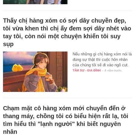
Thấy chị hàng xóm có sợi dây chuyền đẹp,
tôi vừa khen thì chị ấy đem sợi dây nhét vào
tay tôi, còn nói một chuyện khiến tôi suy
sụp
Nếu những gì chị hàng xóm nói là
đúng sự thật thì cuộc hôn nhân
của chúng tôi sẽ đi vào ngõ cụt.
TÂM SỰ - GIA ĐÌNH
-
4 năm trước
Chạm mặt cô hàng xóm mới chuyển đến ở
thang máy, chồng tôi có biểu hiện rất lạ, tôi
tìm hiểu thì "lạnh người" khi biết nguyên
nhân