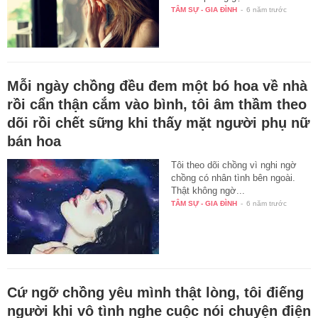
TÂM SỰ - GIA ĐÌNH
-
6 năm trước
Mỗi ngày chồng đều đem một bó hoa về nhà
rồi cẩn thận cắm vào bình, tôi âm thầm theo
dõi rồi chết sững khi thấy mặt người phụ nữ
bán hoa
Tôi theo dõi chồng vì nghi ngờ
chồng có nhân tình bên ngoài.
Thật không ngờ...
TÂM SỰ - GIA ĐÌNH
-
6 năm trước
Cứ ngỡ chồng yêu mình thật lòng, tôi điếng
người khi vô tình nghe cuộc nói chuyện điện