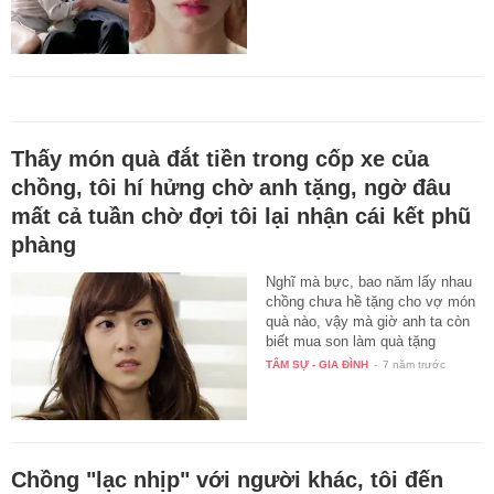
Thấy món quà đắt tiền trong cốp xe của
chồng, tôi hí hửng chờ anh tặng, ngờ đâu
mất cả tuần chờ đợi tôi lại nhận cái kết phũ
phàng
Nghĩ mà bực, bao năm lấy nhau
chồng chưa hề tặng cho vợ món
quà nào, vậy mà giờ anh ta còn
biết mua son làm quà tặng
người…
TÂM SỰ - GIA ĐÌNH
-
7 năm trước
Chồng "lạc nhịp" với người khác, tôi đến