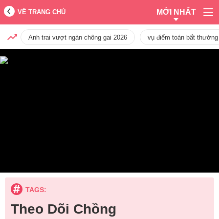
MỚI NHẤT
VỀ TRANG CHỦ
Anh trai vượt ngàn chông gai 2026
vụ điểm toán bất thường
TAGS:
Theo Dõi Chồng