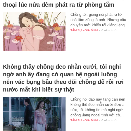
thoại lúc nửa đêm phát ra từ phòng tắm
Chồng tôi, giọng nói phát ra từ
nhà tắm đúng là anh. Nhưng câu
chuyện mới khiến tôi điếng lặng.
TÂM SỰ - GIA ĐÌNH
-
6 năm trước
Không thấy chồng đeo nhẫn cưới, tôi nghi
ngờ anh ấy đang có quan hệ ngoài luồng
nên vác bụng bầu theo dõi chồng để rồi rơi
nước mắt khi biết sự thật
Chồng nói dạo này tăng cân nên
không thể đeo nhẫn cưới được
nữa, tôi không tin mà nghi ngờ
chồng đang ngoại tình với cô…
TÂM SỰ - GIA ĐÌNH
-
6 năm trước