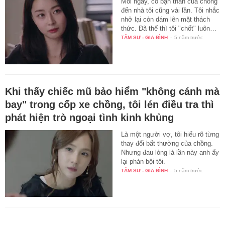
Mỗi ngày, cô bạn thân của chồng
đến nhà tôi cũng vài lần. Tôi nhắc
nhở lại còn dám lên mặt thách
thức. Đã thế thì tôi "chốt" luôn…
TÂM SỰ - GIA ĐÌNH
-
5 năm trước
Khi thấy chiếc mũ bảo hiểm "không cánh mà
bay" trong cốp xe chồng, tôi lén điều tra thì
phát hiện trò ngoại tình kinh khủng
Là một người vợ, tôi hiểu rõ từng
thay đổi bất thường của chồng.
Nhưng đau lòng là lần này anh ấy
lại phản bội tôi.
TÂM SỰ - GIA ĐÌNH
-
5 năm trước