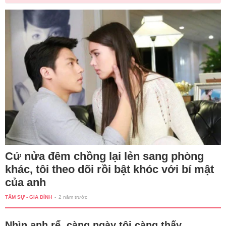
Cứ nửa đêm chồng lại lẻn sang phòng
khác, tôi theo dõi rồi bật khóc với bí mật
của anh
TÂM SỰ - GIA ĐÌNH
-
2 năm trước
Nhìn anh rể, càng ngày tôi càng thấy