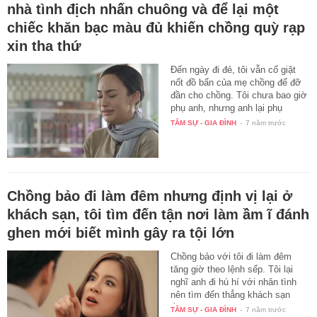
nhà tình địch nhấn chuông và để lại một
chiếc khăn bạc màu đủ khiến chồng quỳ rạp
xin tha thứ
Đến ngày đi đẻ, tôi vẫn cố giặt
nốt đồ bẩn của mẹ chồng để đỡ
đần cho chồng. Tôi chưa bao giờ
phụ anh, nhưng anh lại phụ
lòng…
TÂM SỰ - GIA ĐÌNH
-
7 năm trước
Chồng bảo đi làm đêm nhưng định vị lại ở
khách sạn, tôi tìm đến tận nơi làm ầm ĩ đánh
ghen mới biết mình gây ra tội lớn
Chồng bảo với tôi đi làm đêm
tăng giờ theo lệnh sếp. Tôi lại
nghĩ anh đi hú hí với nhân tình
nên tìm đến thẳng khách sạn
rồi…
TÂM SỰ - GIA ĐÌNH
-
7 năm trước