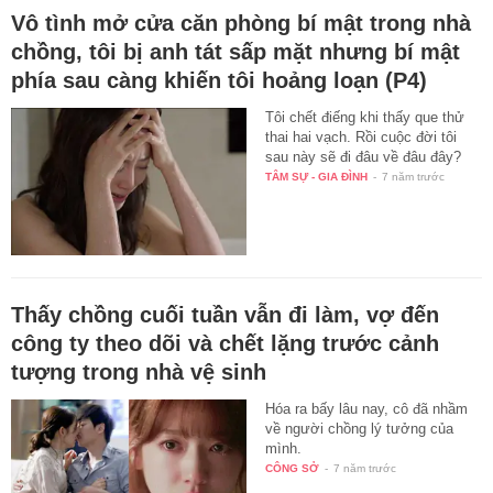
Vô tình mở cửa căn phòng bí mật trong nhà
chồng, tôi bị anh tát sấp mặt nhưng bí mật
phía sau càng khiến tôi hoảng loạn (P4)
Tôi chết điếng khi thấy que thử
thai hai vạch. Rồi cuộc đời tôi
sau này sẽ đi đâu về đâu đây?
TÂM SỰ - GIA ĐÌNH
-
7 năm trước
Thấy chồng cuối tuần vẫn đi làm, vợ đến
công ty theo dõi và chết lặng trước cảnh
tượng trong nhà vệ sinh
Hóa ra bấy lâu nay, cô đã nhầm
về người chồng lý tưởng của
mình.
CÔNG SỞ
-
7 năm trước