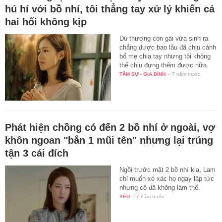
hú hí với bồ nhí, tôi thẳng tay xử lý khiến cả
hai hối không kịp
Dù thương con gái vừa sinh ra
chẳng được bao lâu đã chịu cảnh
bố mẹ chia tay nhưng tôi không
thể chịu đựng thêm được nữa.
TÂM SỰ - GIA ĐÌNH
-
7 năm trước
Phát hiện chồng có đến 2 bồ nhí ở ngoài, vợ
khôn ngoan "bắn 1 mũi tên" nhưng lại trúng
tận 3 cái đích
Ngồi trước mặt 2 bồ nhí kia, Lam
chỉ muốn xé xác họ ngay lập tức
nhưng cô đã không làm thế.
YÊU
-
7 năm trước