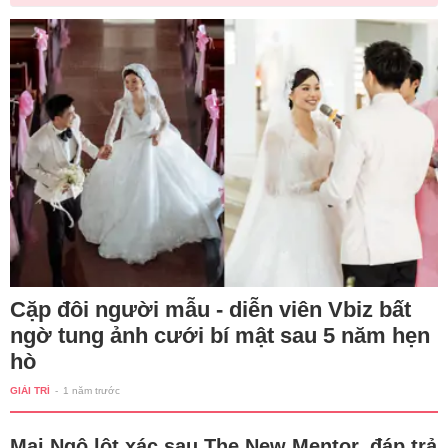
Cặp đôi người mẫu - diễn viên Vbiz bất
ngờ tung ảnh cưới bí mật sau 5 năm hẹn
hò
GIẢI TRÍ
-
1 năm trước
Mai Ngô lột xác sau The New Mentor, đáp trả