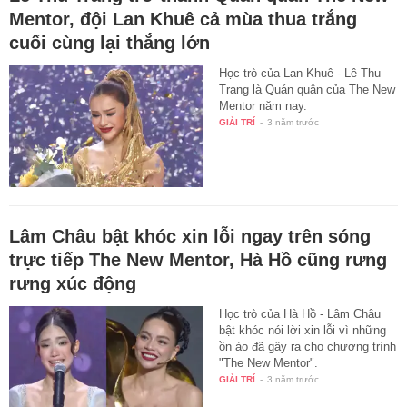
Mentor, đội Lan Khuê cả mùa thua trắng
cuối cùng lại thắng lớn
Học trò của Lan Khuê - Lê Thu
Trang là Quán quân của The New
Mentor năm nay.
GIẢI TRÍ
-
3 năm trước
Lâm Châu bật khóc xin lỗi ngay trên sóng
trực tiếp The New Mentor, Hà Hồ cũng rưng
rưng xúc động
Học trò của Hà Hồ - Lâm Châu
bật khóc nói lời xin lỗi vì những
ồn ào đã gây ra cho chương trình
"The New Mentor".
GIẢI TRÍ
-
3 năm trước