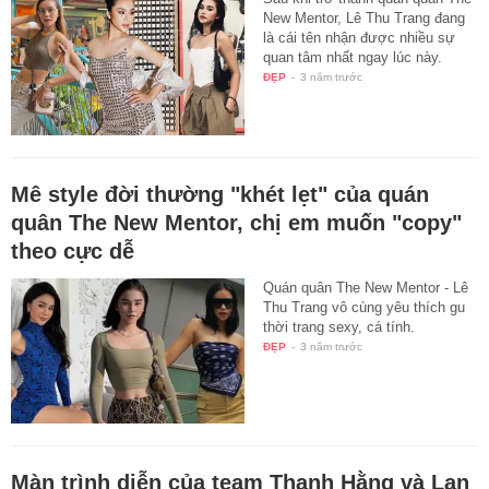
New Mentor, Lê Thu Trang đang
là cái tên nhận được nhiều sự
quan tâm nhất ngay lúc này.
ĐẸP
-
3 năm trước
Mê style đời thường "khét lẹt" của quán
quân The New Mentor, chị em muốn "copy"
theo cực dễ
Quán quân The New Mentor - Lê
Thu Trang vô cùng yêu thích gu
thời trang sexy, cá tính.
ĐẸP
-
3 năm trước
Màn trình diễn của team Thanh Hằng và Lan