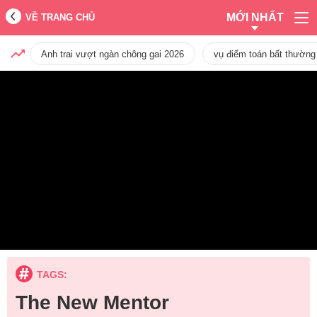
MỚI NHẤT
VỀ TRANG CHỦ
Anh trai vượt ngàn chông gai 2026
vụ điểm toán bất thường
TAGS:
The New Mentor