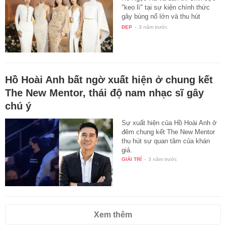
gây bùng nổ lớn và thu hút
hàng…
ĐẸP
-
3 năm trước
Hồ Hoài Anh bất ngờ xuất hiện ở chung kết
The New Mentor, thái độ nam nhạc sĩ gây
chú ý
Sự xuất hiện của Hồ Hoài Anh ở
đêm chung kết The New Mentor
thu hút sự quan tâm của khán
giả.
GIẢI TRÍ
-
3 năm trước
Xem thêm