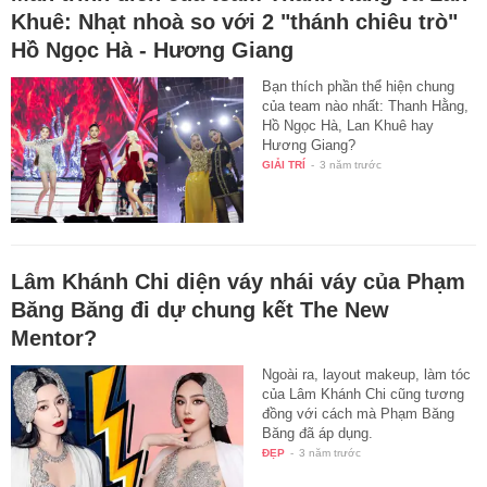
Khuê: Nhạt nhoà so với 2 "thánh chiêu trò"
Hồ Ngọc Hà - Hương Giang
Bạn thích phần thể hiện chung
của team nào nhất: Thanh Hằng,
Hồ Ngọc Hà, Lan Khuê hay
Hương Giang?
GIẢI TRÍ
-
3 năm trước
Lâm Khánh Chi diện váy nhái váy của Phạm
Băng Băng đi dự chung kết The New
Mentor?
Ngoài ra, layout makeup, làm tóc
của Lâm Khánh Chi cũng tương
đồng với cách mà Phạm Băng
Băng đã áp dụng.
ĐẸP
-
3 năm trước