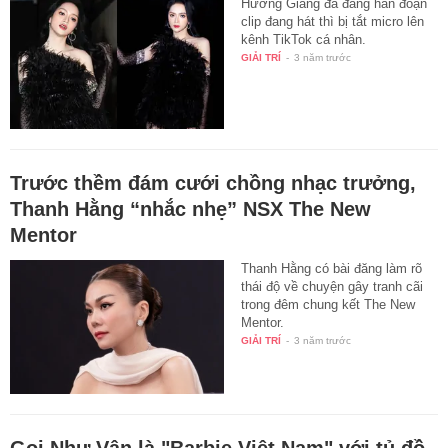
Hương Giang đã đăng hẳn đoạn
clip đang hát thì bị tắt micro lên
kênh TikTok cá nhân.
GIẢI TRÍ
-
3 năm trước
Trước thềm đám cưới chồng nhạc trưởng,
Thanh Hằng “nhắc nhẹ” NSX The New
Mentor
Thanh Hằng có bài đăng làm rõ
thái độ về chuyện gây tranh cãi
trong đêm chung kết The New
Mentor.
GIẢI TRÍ
-
3 năm trước
Gọi Như Vân là "Barbie Việt Nam" với tủ đồ