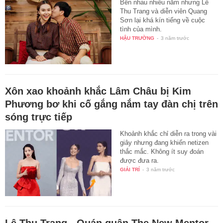
Bên nhau nhiều năm nhưng Lê
Thu Trang và diễn viên Quang
Sơn lại khá kín tiếng về cuộc
tình của mình.
HẬU TRƯỜNG
-
3 năm trước
Xôn xao khoảnh khắc Lâm Châu bị Kim
Phương bơ khi cố gắng nắm tay đàn chị trên
sóng trực tiếp
Khoảnh khắc chỉ diễn ra trong vài
giây nhưng đang khiến netizen
thắc mắc. Không ít suy đoán
được đưa ra.
GIẢI TRÍ
-
3 năm trước
Lê Thu Trang - Quán quân The New Mentor