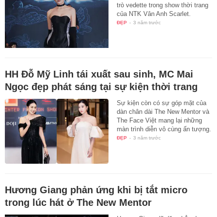
trò vedette trong show thời trang
của NTK Vân Anh Scarlet.
ĐẸP
-
3 năm trước
HH Đỗ Mỹ Linh tái xuất sau sinh, MC Mai
Ngọc đẹp phát sáng tại sự kiện thời trang
Sự kiện còn có sự góp mặt của
dàn chân dài The New Mentor và
The Face Việt mang lại những
màn trình diễn vô cùng ấn tượng.
ĐẸP
-
3 năm trước
Hương Giang phản ứng khi bị tắt micro
trong lúc hát ở The New Mentor