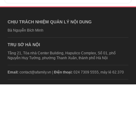
CHỊU TRÁCH NHIỆM QUẢN LÝ NỘI DUNG
Bà Nguyễn Bích Minh
TRỤ SỞ HÀ NỘI
Tầng 21, Tòa nhà Center Building, Hapulico Complex, Số 01, phố
Nguyễn Huy Tưởng, phường Thanh Xuân, thành phố Hà Nội
Email:
contact@afamily.vn |
Điện thoại:
024 7309 5555, máy lẻ 62.370
VPĐD TẠI TP.HCM
Tầng 4, Tòa nhà 123, số 127 Võ Văn Tần, Phường Xuân Hòa, TPHCM
Điện thoại:
028 7307 7979
Giấy phép thiết lập trang thông tin điện tử tổng hợp trên mạng số
2217/GP-TTĐT do Sở Thông tin và Truyền thông Hà Nội cấp ngày 10
tháng 4 năm 2019