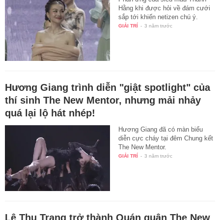
Hằng khi được hỏi về đám cưới
sắp tới khiến netizen chú ý.
GIẢI TRÍ
-
3 năm trước
Hương Giang trình diễn "giật spotlight" của
thí sinh The New Mentor, nhưng mải nhảy
quá lại lộ hát nhép!
Hương Giang đã có màn biểu
diễn cực cháy tại đêm Chung kết
The New Mentor.
GIẢI TRÍ
-
3 năm trước
Lê Thu Trang trở thành Quán quân The New