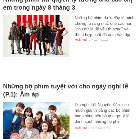
em trong ngày 8 tháng 3
Những bộ phim dưới đây là minh
chứng rõ ràng nhất cho câu nói
"phụ nữ là để yêu thương" và
thích hợp nhất để xem vào dịp…
GIẢI TRÍ
-
7 năm trước
Những bộ phim tuyệt vời cho ngày nghỉ lễ
(P.1): Ấm áp
Dịp nghỉ Tết Nguyên Đán, nếu
muốn giải trí bằng các bộ phim,
bạn không nên bỏ qua gợi ý là
danh sách những bộ phim
"siêu…
GIẢI TRÍ
-
11 năm trước