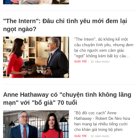
"The Intern": Đâu chỉ tình yêu mới đem lại
ngọt ngào?
"The Intern", dù không kể một
câu chuyện tình yêu, nhưng đem
lại cho người xem cảm giác
"ngọt" không kém bất kỳ câu…
GIẢI TRÍ
-
11 năm trước
Anne Hathaway có "chuyện tình không lãng
mạn" với "bố già" 70 tuổi
"Bộ đôi cọc cạch" Anne
Hathaway - Robert De Niro hứa
hẹn mang lại nhiều tiếng cười
cho khán giả trong bộ phim
"The…
GIẢI TRÍ
-
11 năm trước