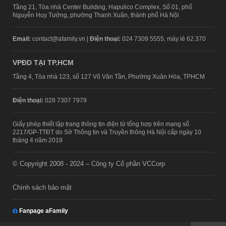
Tầng 21, Tòa nhà Center Building, Hapulico Complex, Số 01, phố
Nguyễn Huy Tưởng, phường Thanh Xuân, thành phố Hà Nội
Email:
contact@afamily.vn |
Điện thoại:
024 7309 5555, máy lẻ 62.370
VPĐD TẠI TP.HCM
Tầng 4, Tòa nhà 123, số 127 Võ Văn Tần, Phường Xuân Hòa, TPHCM
Điện thoại:
028 7307 7979
Giấy phép thiết lập trang thông tin điện tử tổng hợp trên mạng số
2217/GP-TTĐT do Sở Thông tin và Truyền thông Hà Nội cấp ngày 10
tháng 4 năm 2019
© Copyright 2008 - 2024 – Công ty Cổ phần VCCorp
Chính sách bảo mật
Fanpage aFamily