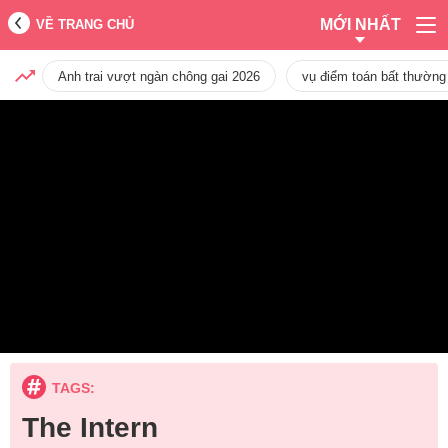
MỚI NHẤT
VỀ TRANG CHỦ
Anh trai vượt ngàn chông gai 2026
vụ điểm toán bất thường
TAGS:
The Intern