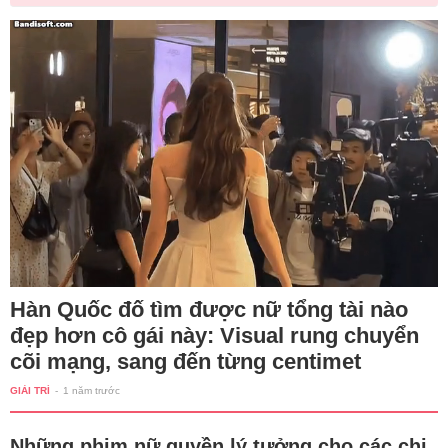
Hàn Quốc đố tìm được nữ tổng tài nào
đẹp hơn cô gái này: Visual rung chuyển
cõi mạng, sang đến từng centimet
GIẢI TRÍ
-
1 năm trước
Những phim nữ quyền lý tưởng cho các chị