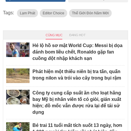
Tags:
Lạm Phát
Editor Choice
Thế Giới Đón Năm Mới
CÙNG MỤC
ĐANG HOT
Hé lộ hồ sơ mật World Cup: Messi bị dọa
đánh bom liều chết, Ronaldo gặp fan
cuồng đột nhập khách sạn
Phát hiện một thiếu niên bị tra tấn, quấn
trong nilon và trói vào cây trong bụi rậm
Công ty cung cấp suất ăn cho loạt hãng
bay Mỹ bị nhân viên tố có giòi, gián xuất
hiện; đồ mốc vẫn được rửa lại để tái sử
dụng
Bé trai 11 tuổi mất tích suốt 13 ngày, hơn