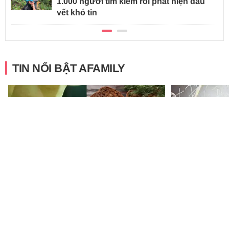
1.000 người tìm kiếm rồi phát hiện dấu
vết khó tin
TIN NỔI BẬT AFAMILY
Một bác sĩ giảm 3kg chỉ sau 1 tuần
Mỹ nhân Thần Đ
nhờ "chế độ ăn cá mòi": Không cần
hoại sự nghiệp
nhịn đói, chỉ thay 1 bữa mỗi ngày
nóng, 12 lần l
cơ hội làm mẹ