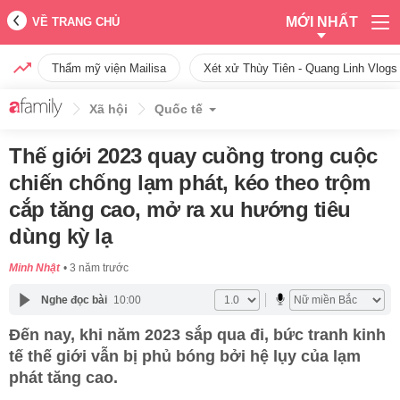
MỚI NHẤT
VỀ TRANG CHỦ
Thẩm mỹ viện Mailisa
Xét xử Thùy Tiên - Quang Linh Vlogs
Xã hội
Quốc tế
Thế giới 2023 quay cuồng trong cuộc
chiến chống lạm phát, kéo theo trộm
cắp tăng cao, mở ra xu hướng tiêu
dùng kỳ lạ
Minh Nhật
3 năm trước
Nghe đọc bài
10:00
Đến nay, khi năm 2023 sắp qua đi, bức tranh kinh
tế thế giới vẫn bị phủ bóng bởi hệ lụy của lạm
phát tăng cao.