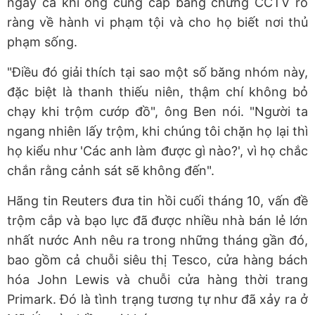
ngay cả khi ông cung cấp bằng chứng CCTV rõ
ràng về hành vi phạm tội và cho họ biết nơi thủ
phạm sống.
"Điều đó giải thích tại sao một số băng nhóm này,
đặc biệt là thanh thiếu niên, thậm chí không bỏ
chạy khi trộm cướp đồ", ông Ben nói. "Người ta
ngang nhiên lấy trộm, khi chúng tôi chặn họ lại thì
họ kiểu như 'Các anh làm được gì nào?', vì họ chắc
chắn rằng cảnh sát sẽ không đến".
Hãng tin Reuters đưa tin hồi cuối tháng 10, vấn đề
trộm cắp và bạo lực đã được nhiều nhà bán lẻ lớn
nhất nước Anh nêu ra trong những tháng gần đó,
bao gồm cả chuỗi siêu thị Tesco, cửa hàng bách
hóa John Lewis và chuỗi cửa hàng thời trang
Primark. Đó là tình trạng tương tự như đã xảy ra ở