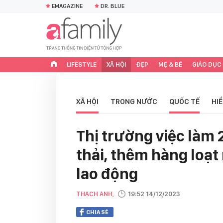
EMAGAZINE
DR. BLUE
LIFESTYLE
XÃ HỘI
ĐẸP
MẸ & BÉ
GIÁO DỤC
XÃ HỘI
TRONG NƯỚC
QUỐC TẾ
HI
Thị trường việc làm
thải, thêm hàng loạt
lao động
THẠCH ANH,
19:52 14/12/2023
CHIA SẺ