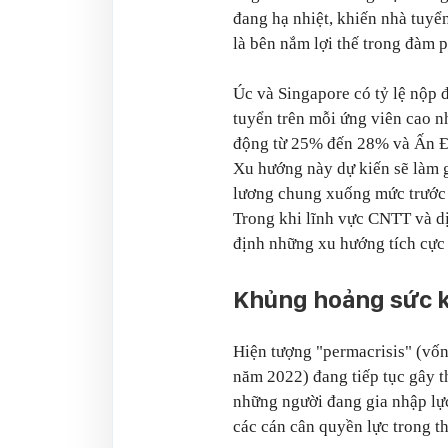
đang hạ nhiệt, khiến nhà tuy
là bên nắm lợi thế trong đàm 
Úc và Singapore có tỷ lệ nộp 
tuyển trên mỗi ứng viên cao n
động từ 25% đến 28% và Ấn Đ
Xu hướng này dự kiến sẽ làm
lương chung xuống mức trước 
Trong khi lĩnh vực CNTT và dị
định những xu hướng tích cực 
Khủng hoảng sức kh
Hiện tượng "permacrisis" (vốn 
năm 2022) đang tiếp tục gây th
những người đang gia nhập lực
các cán cân quyền lực trong t