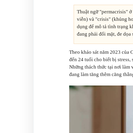
Thuật ngữ "permacrisis" ở 
viễn) và "crisis" (khủng h
dụng để mô tả tình trạng 
đang phải đối mặt, đe dọa 
Theo khảo sát năm 2023 của Ci
đến 24 tuổi cho biết bị stress
Những thách thức tại nơi làm v
đang làm tăng thêm căng thẳn