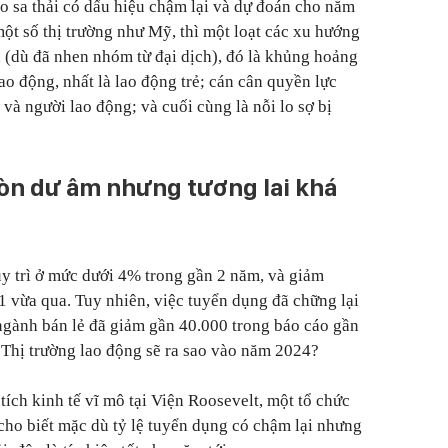
o sa thải có dấu hiệu chậm lại và dự đoán cho năm
ột số thị trường như Mỹ, thì một loạt các xu hướng
n (dù đã nhen nhóm từ đại dịch), đó là khủng hoảng
ao động, nhất là lao động trẻ; cán cân quyền lực
và người lao động; và cuối cùng là nỗi lo sợ bị
còn dư âm nhưng tương lai khá
duy trì ở mức dưới 4% trong gần 2 năm, và giảm
 vừa qua. Tuy nhiên, việc tuyển dụng đã chững lại
ngành bán lẻ đã giảm gần 40.000 trong báo cáo gần
: Thị trường lao động sẽ ra sao vào năm 2024?
ích kinh tế vĩ mô tại Viện Roosevelt, một tổ chức
 cho biết mặc dù tỷ lệ tuyển dụng có chậm lại nhưng