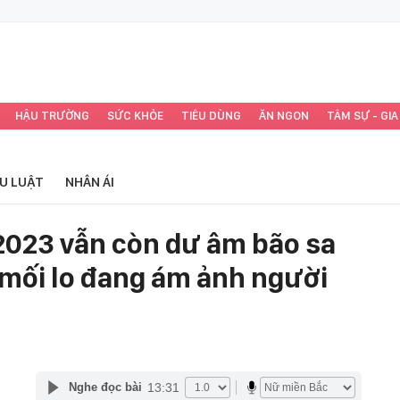
HẬU TRƯỜNG
SỨC KHỎE
TIÊU DÙNG
ĂN NGON
TÂM SỰ - GIA
ỂU LUẬT
NHÂN ÁI
 2023 vẫn còn dư âm bão sa
 mối lo đang ám ảnh người
13:31
Nghe đọc bài