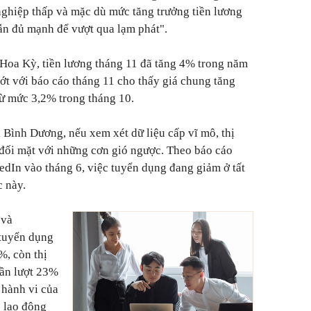
 nghiệp thấp và mặc dù mức tăng trưởng tiền lương
ẫn đủ mạnh để vượt qua lạm phát".
oa Kỳ, tiền lương tháng 11 đã tăng 4% trong năm
bớt với báo cáo tháng 11 cho thấy giá chung tăng
từ mức 3,2% trong tháng 10.
i Bình Dương, nếu xem xét dữ liệu cấp vĩ mô, thị
 đối mặt với những cơn gió ngược. Theo báo cáo
kedIn vào tháng 6, việc tuyển dụng đang giảm ở tất
c này.
 và
 tuyển dụng
%, còn thị
lần lượt 23%
 hành vi của
g lao động