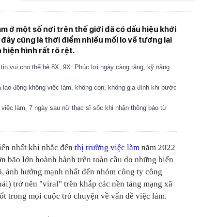
m ở một số nơi trên thế giới đã có dấu hiệu khởi
đây cũng là thời điểm nhiều mối lo về tương lai
hiện hình rất rõ rệt.
tin vui cho thế hệ 8X, 9X: Phúc lợi ngày càng tăng, kỹ năng
ủa lao động không việc làm, không con, không gia đình khi bước
iệc làm, 7 ngày sau nữ thạc sĩ sốc khi nhận thông báo từ
biến nhất khi nhắc đến
thị trường việc làm
năm 2022
ơn bão lớn hoành hành trên toàn cầu do những biến
mô, ảnh hưởng mạnh nhất đến nhóm công ty công
i) trở nên "viral" trên khắp các nền tảng mạng xã
ốt trong mọi cuộc trò chuyện về vấn đề việc làm.