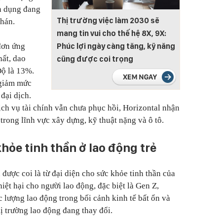
ển dụng đang
Thị trường việc làm 2030 sẽ
phán.
mang tin vui cho thế hệ 8X, 9X:
Phúc lợi ngày càng tăng, kỹ năng
đơn ứng
hất, dao
cũng được coi trọng
ộ là 13%.
 giảm mức
đại dịch.
ch vụ tài chính vẫn chưa phục hồi, Horizontal nhận
trong lĩnh vực xây dựng, kỹ thuật nặng và ô tô.
ỏe tinh thần ở lao động trẻ
được coi là từ đại diện cho sức khỏe tinh thần của
iệt hại cho người lao động, đặc biệt là Gen Z,
 lượng lao động trong bối cảnh kinh tế bất ổn và
hị trường lao động đang thay đổi.