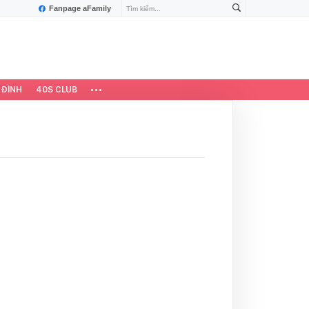
Fanpage aFamily
 ĐÌNH
40S CLUB