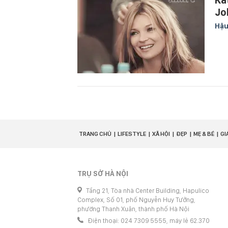
Ka
Jo
Hậu
TRANG CHỦ
LIFESTYLE
XÃ HỘI
ĐẸP
MẸ & BÉ
GI
TRỤ SỞ HÀ NỘI
Tầng 21, Tòa nhà Center Building, Hapulico
Complex, Số 01, phố Nguyễn Huy Tưởng,
phường Thanh Xuân, thành phố Hà Nội
Điện thoại: 024 7309 5555, máy lẻ 62.370