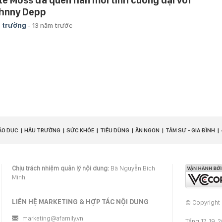
te Moss đã quên hẳn mối tình cuồng dại với
hnny Depp
 trường
-
13 năm trước
ÁO DỤC
HẬU TRƯỜNG
SỨC KHỎE
TIÊU DÙNG
ĂN NGON
TÂM SỰ - GIA ĐÌNH
Chịu trách nhiệm quản lý nội dung:
Bà Nguyễn Bích
Minh.
LIÊN HỆ MARKETING & HỢP TÁC NỘI DUNG
© Copyright
marketing@afamily.vn
Tầng 17, 19, 