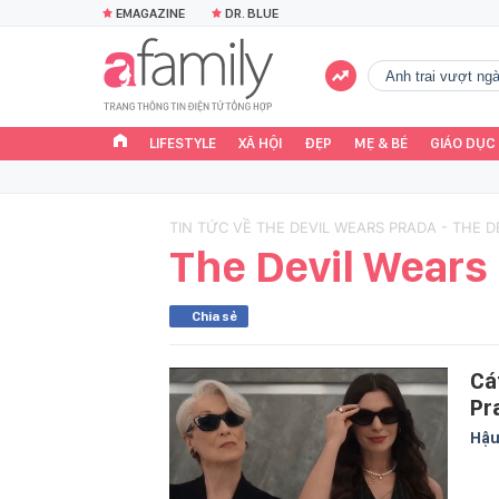
EMAGAZINE
DR. BLUE
Anh trai vượt n
LIFESTYLE
XÃ HỘI
ĐẸP
MẸ & BÉ
GIÁO DỤC
TIN TỨC VỀ THE DEVIL WEARS PRADA - THE 
The Devil Wears
Chia sẻ
Cá
Pr
Hậu