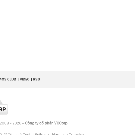
40S CLUB
VIDEO
RSS
 2008 - 2026 –
Công ty cổ phần VCCorp
20, 21 Tòa nhà Center Building - Hapulico Complex,