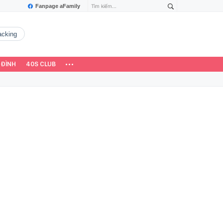
Fanpage aFamily
hacking
 ĐÌNH
40S CLUB