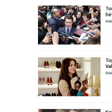
To
hé
Giải
To
Va
Giải