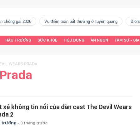
gàn chông gai 2026
vụ điểm toán bất thường ở tuyên quang
Bio
HẬU TRƯỜNG
SỨC KHỎE
TIÊU DÙNG
ĂN NGON
TÂM SỰ - GIA
DEVIL WEARS PRADA
 Prada
t xê không tin nổi của dàn cast The Devil Wears
ada 2
 trường
-
3 tháng trước