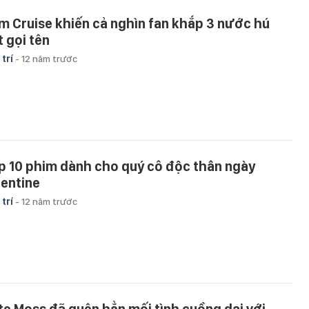
m Cruise khiến cả nghìn fan khắp 3 nước hú
t gọi tên
 trí
-
12 năm trước
p 10 phim dành cho quý cô độc thân ngày
lentine
 trí
-
12 năm trước