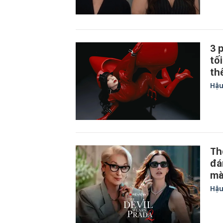
3 
tố
th
Hậu
Th
đá
mà
Hậu