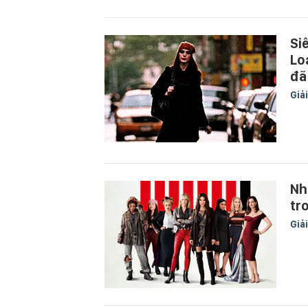
Si
Lo
đã
Giải
Nh
tr
Giải