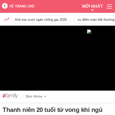
MỚI NHẤT
VỀ TRANG CHỦ
Anh trai vượt ngàn chông gai 2026
vụ điểm toán bất thường
Sức khỏe
Thanh niên 20 tuổi tử vong khi ngủ