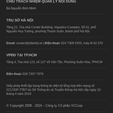
CHỊU TRÁCH NHIỆM QUẢN LÝ NỘI DUNG
Bà Nguyễn Bích Minh
TRỤ SỞ HÀ NỘI
Tầng 21, Tòa nhà Center Building, Hapulico Complex, Số 01, phố
Nguyễn Huy Tưởng, phường Thanh Xuân, thành phố Hà Nội
Email:
contact@afamily.vn |
Điện thoại:
024 7309 5555, máy lẻ 62.370
VPĐD TẠI TP.HCM
Tầng 4, Tòa nhà 123, số 127 Võ Văn Tần, Phường Xuân Hòa, TPHCM
Điện thoại:
028 7307 7979
Giấy phép thiết lập trang thông tin điện tử tổng hợp trên mạng số
2217/GP-TTĐT do Sở Thông tin và Truyền thông Hà Nội cấp ngày 10
tháng 4 năm 2019
© Copyright 2008 - 2024 – Công ty Cổ phần VCCorp