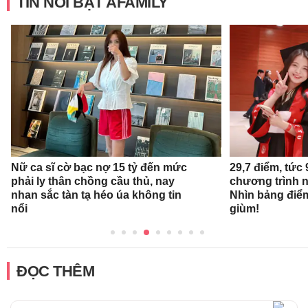
TIN NỔI BẬT AFAMILY
Nữ ca sĩ cờ bạc nợ 15 tỷ đến mức
29,7 điểm, tức
phải ly thân chồng cầu thủ, nay
chương trình 
nhan sắc tàn tạ héo úa không tin
Nhìn bảng điể
nổi
giùm!
ĐỌC THÊM