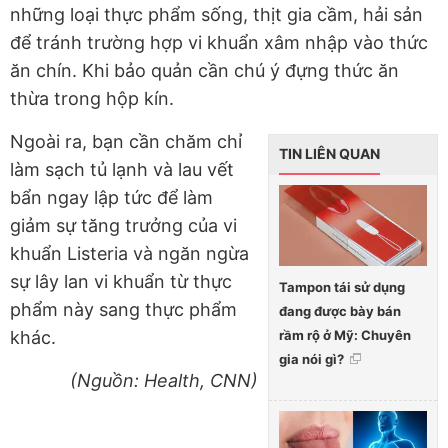
những loại thực phẩm sống, thịt gia cầm, hải sản
để tránh trường hợp vi khuẩn xâm nhập vào thức
ăn chín. Khi bảo quản cần chú ý đựng thức ăn
thừa trong hộp kín.
Ngoài ra, bạn cần chăm chỉ
TIN LIÊN QUAN
làm sạch tủ lạnh và lau vết
bẩn ngay lập tức để làm
giảm sự tăng trưởng của vi
khuẩn Listeria và ngăn ngừa
sự lây lan vi khuẩn từ thực
Tampon tái sử dụng
phẩm này sang thực phẩm
đang được bày bán
rầm rộ ở Mỹ: Chuyên
khác.
gia nói gì?
(Nguồn: Health, CNN)