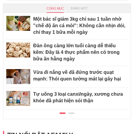
CÙNG MỤC
ĐANG HOT
Một bác sĩ giảm 3kg chỉ sau 1 tuần nhờ
"chế độ ăn cá mòi": Không cần nhịn đói,
chỉ thay 1 bữa mỗi ngày
Đàn ông càng lớn tuổi càng dễ thiếu
kẽm: Đây là 4 thực phẩm nên có trong
bữa ăn hằng ngày
Vừa đi nắng về đã đứng trước quạt
mạnh: Thói quen tưởng mát lại gây hại
Tự uống 3 loại canxi/ngày, xương chưa
khỏe đã phát hiện sỏi thận