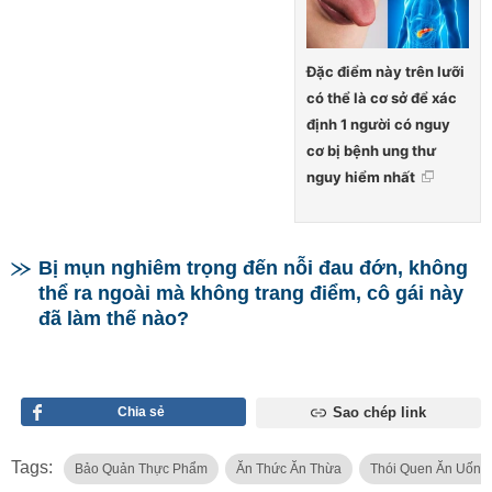
Đặc điểm này trên lưỡi
có thể là cơ sở để xác
định 1 người có nguy
cơ bị bệnh ung thư
nguy hiểm nhất
Bị mụn nghiêm trọng đến nỗi đau đớn, không
thể ra ngoài mà không trang điểm, cô gái này
đã làm thế nào?
Chia sẻ
Sao chép link
Tags:
Bảo Quản Thực Phẩm
Ăn Thức Ăn Thừa
Thói Quen Ăn Uống