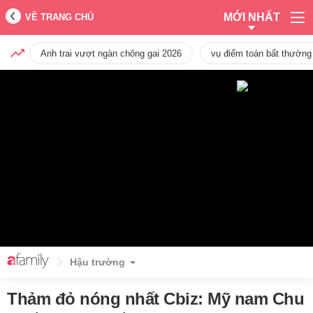
MỚI NHẤT
VỀ TRANG CHỦ
Anh trai vượt ngàn chông gai 2026
vụ điểm toán bất thường
Hậu trường
Thảm đỏ nóng nhất Cbiz: Mỹ nam Chu