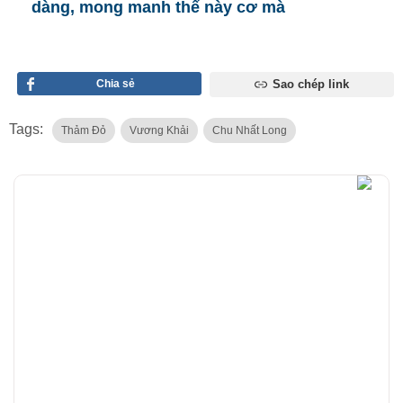
dàng, mong manh thế này cơ mà
Chia sẻ
Sao chép link
Tags:
Thảm Đỏ
Vương Khải
Chu Nhất Long