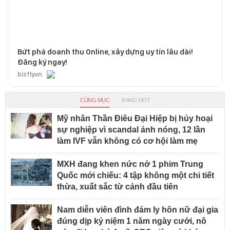
Bứt phá doanh thu Online, xây dựng uy tín lâu dài!
Đăng ký ngay!
bizfly.vn
CÙNG MỤC
ĐANG HOT
Mỹ nhân Thần Điêu Đại Hiệp bị hủy hoại
sự nghiệp vì scandal ảnh nóng, 12 lần
làm IVF vẫn không có cơ hội làm mẹ
MXH đang khen nức nở 1 phim Trung
Quốc mới chiếu: 4 tập không một chi tiết
thừa, xuất sắc từ cảnh đầu tiên
Nam diễn viên đình đám ly hôn nữ đại gia
đúng dịp kỷ niệm 1 năm ngày cưới, nô