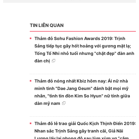
TIN LIÊN QUAN
Thảm đỏ Sohu Fashion Awards 2019: Trịnh
Sảng tiếp tục gây hốt hoảng với gương mặt lạ;
Tống Tổ Nhi nhỏ tuổi nhưng "chặt đẹp" đàn anh
đàn chị
Thảm đỏ nóng nhất Kbiz hôm nay: Ái nữ nhà
minh tinh "Dae Jang Geum" đánh bật mọi mỹ
nhân, "tình tin đồn Kim So Hyun" nữ tính giữa
dàn mỹ nam
Thảm đỏ lễ trao giải Quốc Kịch Thịnh Điển 2019:
Nhan sắc Trịnh Sảng gây tranh cãi, Giả Nãi
Lượng lấy lại phong độ sau lùm xùm vợ “cắm