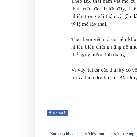
Theo BS, thai bám vết mổ cũ l
thai trước đó. Trước đây, tỉ
nhiên trong vài thập kỷ gần đâ
tỷ lệ mổ lấy thai.
Thai bám vết mổ cũ nếu khôn
nhiều biến chứng nặng nề như 
thể nguy hiểm tính mạng.
Vì vậy, tất cả các thai kỳ có 
tra và theo dõi tại các BV chu
Chia sẻ
sản phụ khoa
mổ lấy thai
vỡ tử cung