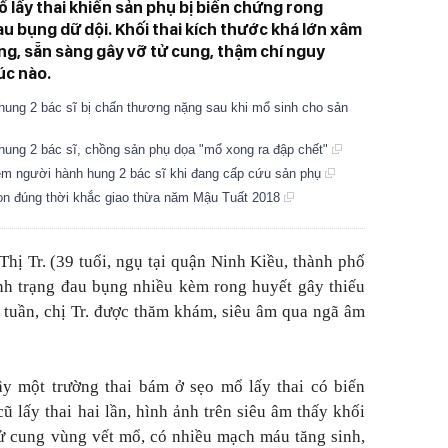
ổ lấy thai khiến sản phụ bị biến chứng rong
u bụng dữ dội. Khối thai kích thước khá lớn xâm
ng, sẵn sàng gây vỡ tử cung, thậm chí nguy
úc nào.
hung 2 bác sĩ bị chấn thương nặng sau khi mổ sinh cho sản
hung 2 bác sĩ, chồng sản phụ dọa "mổ xong ra đập chết"
iệm người hành hung 2 bác sĩ khi đang cấp cứu sản phụ
on đúng thời khắc giao thừa năm Mậu Tuất 2018
Thị Tr. (39 tuổi, ngụ tại quận Ninh Kiều, thành phố
nh trạng đau bụng nhiều kèm rong huyết gây thiếu
3 tuần, chị Tr. được thăm khám, siêu âm qua ngã âm
ây một trường thai bám ở sẹo mổ lấy thai có biến
 lấy thai hai lần, hình ảnh trên siêu âm thấy khối
 tử cung vùng vết mổ, có nhiều mạch máu tăng sinh,