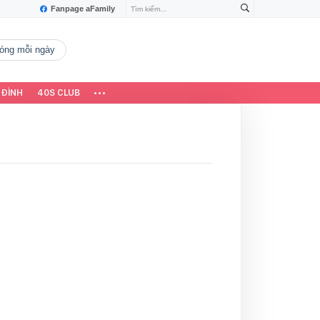
Fanpage aFamily
 nóng mỗi ngày
 ĐÌNH
40S CLUB