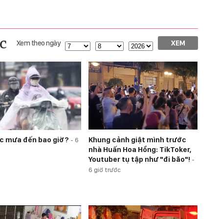
c
Xem theo ngày
XEM
Khung cảnh giật mình trước
c mưa đến bao giờ?
-
6
nhà Huấn Hoa Hồng: TikToker,
Youtuber tụ tập như "đi bão"!
-
6 giờ trước