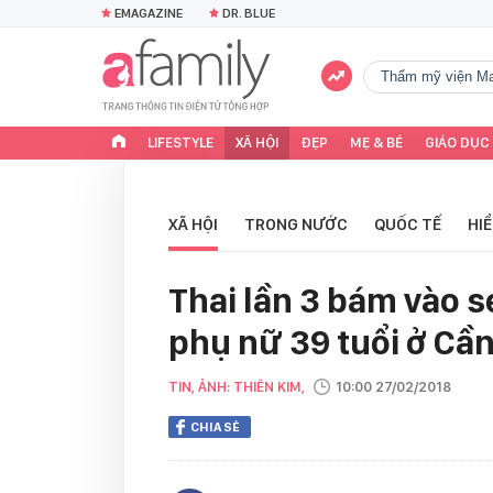
EMAGAZINE
DR. BLUE
Thẩm mỹ viện Ma
LIFESTYLE
XÃ HỘI
ĐẸP
MẸ & BÉ
GIÁO DỤC
XÃ HỘI
TRONG NƯỚC
QUỐC TẾ
HI
Thai lần 3 bám vào 
phụ nữ 39 tuổi ở Cầ
TIN, ẢNH: THIÊN KIM,
10:00 27/02/2018
CHIA SẺ