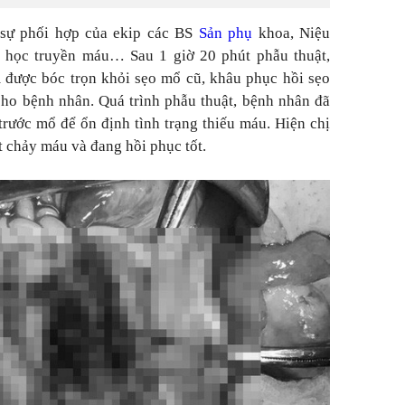
 sự phối hợp của ekip các BS
Sản phụ
khoa, Niệu
 học truyền máu… Sau 1 giờ 20 phút phẫu thuật,
 được bóc trọn khỏi sẹo mổ cũ, khâu phục hồi sẹo
ho bệnh nhân. Quá trình phẫu thuật, bệnh nhân đã
trước mổ để ổn định tình trạng thiếu máu. Hiện chị
t chảy máu và đang hồi phục tốt.