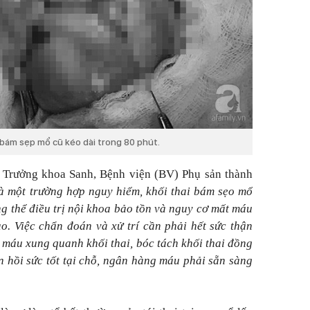
 bám sẹp mổ cũ kéo dài trong 80 phút.
Trưởng khoa Sanh, Bệnh viện (BV) Phụ sản thành
à một trường hợp nguy hiểm, khối thai bám sẹo mổ
ng thể điều trị nội khoa bảo tồn và nguy cơ mất máu
ao. Việc chẩn đoán và xử trí cần phải hết sức thận
 máu xung quanh khối thai, bóc tách khối thai đồng
n hồi sức tốt tại chỗ, ngân hàng máu phải sẵn sàng