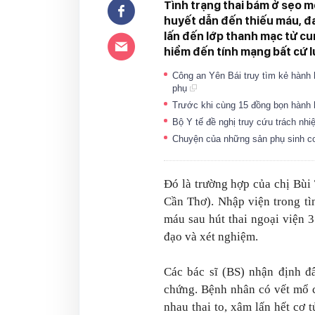
Tình trạng thai bám ở sẹo m
huyết dẫn đến thiếu máu, đa
lấn đến lớp thanh mạc tử cu
hiểm đến tính mạng bất cứ l
Công an Yên Bái truy tìm kẻ hành 
phụ
Trước khi cùng 15 đồng bọn hành 
Bộ Y tế đề nghị truy cứu trách nh
Chuyện của những sản phụ sinh c
Đó là trường hợp của chị Bùi 
Cần Thơ). Nhập viện trong tì
máu sau hút thai ngoại viện 
đạo và xét nghiệm.
Các bác sĩ (BS) nhận định đ
chứng. Bệnh nhân có vết mổ cũ
nhau thai to, xâm lấn hết cơ