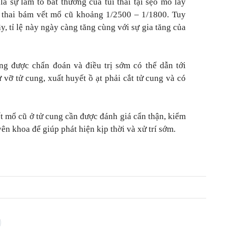
à sự làm tổ bất thường của túi thai tại sẹo mổ lấy
 lệ thai bám vết mổ cũ khoảng 1/2500 – 1/1800. Tuy
y, tỉ lệ này ngày càng tăng cùng với sự gia tăng của
g được chẩn đoán và điều trị sớm có thể dẫn tới
vỡ tử cung, xuất huyết ồ ạt phải cắt tử cung và có
vết mổ cũ ở tử cung cần được đánh giá cẩn thận, kiểm
yên khoa để giúp phát hiện kịp thời và xử trí sớm.