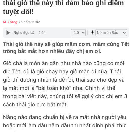
thái giò thế này thì đảm bảo ghi điểm
tuyệt đối!
M. Trang
5 năm trước
Nghe đọc bài
2:04
Thái giò thế này sẽ giúp mâm cơm, mâm cúng Tết
trông bắt mắt hơn nhiều đấy chị em ơi.
Giò chả là món ăn gần như nhà nào cũng có mỗi
dịp Tết, dù là giò chay hay giò mặn đi nữa. Thái
giò thì đương nhiên là dễ rồi, thái sao cho đẹp và
lạ mắt mới là "bài toán khó" nha. Chính vì thế
trong bài viết này, chúng tôi sẽ gợi ý cho chị em 3
cách thái giò cực bắt mắt.
Nàng nào đang chuẩn bị về ra mắt nhà người yêu
hoặc mới làm dâu năm đầu thì nhất định phải thử