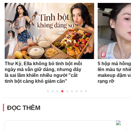
Thư Kỳ, Ella không bỏ tinh bột mỗi
5 hộp má hồng
ngày mà vẫn giữ dáng, nhưng đây
lên màu tự nhi
là sai lầm khiến nhiều người "cắt
makeup đậm v
tinh bột càng khó giảm cân"
rạng rỡ
ĐỌC THÊM