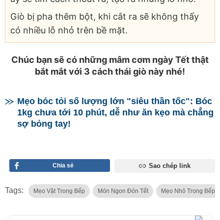
Giò bị pha thêm bột, khi cắt ra sẽ không thấy
có nhiều lỗ nhỏ trên bề mặt.
Chúc bạn sẽ có những mâm cơm ngày Tết thật
bắt mắt với 3 cách thái giò này nhé!
Mẹo bóc tỏi số lượng lớn "siêu thần tốc": Bóc
1kg chưa tới 10 phút, dễ như ăn kẹo mà chẳng
sợ bỏng tay!
Chia sẻ
Sao chép link
Tags:
Mẹo Vặt Trong Bếp
Món Ngon Đón Tết
Mẹo Nhỏ Trong Bếp