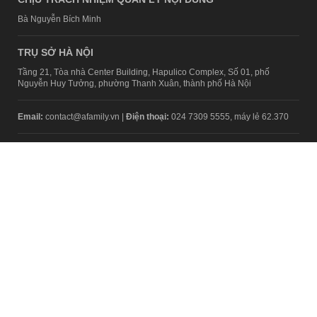
Bà Nguyễn Bích Minh
TRỤ SỞ HÀ NỘI
Tầng 21, Tòa nhà Center Building, Hapulico Complex, Số 01, phố
Nguyễn Huy Tưởng, phường Thanh Xuân, thành phố Hà Nội
Email:
contact@afamily.vn |
Điện thoại:
024 7309 5555, máy lẻ 62.370
VPĐD TẠI TP.HCM
Tầng 4, Tòa nhà 123, số 127 Võ Văn Tần, Phường Xuân Hòa, TPHCM
Điện thoại:
028 7307 7979
Giấy phép thiết lập trang thông tin điện tử tổng hợp trên mạng số
2217/GP-TTĐT do Sở Thông tin và Truyền thông Hà Nội cấp ngày 10
tháng 4 năm 2019
© Copyright 2008 - 2024 – Công ty Cổ phần VCCorp