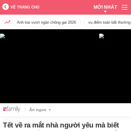
MỚI NHẤT
VỀ TRANG CHỦ
Anh trai vượt ngàn chông gai 2026
vụ điểm toán bất thường
Ăn ngon
Tết về ra mắt nhà người yêu mà biết