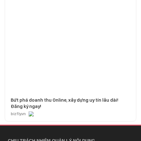
Bứt phá doanh thu Online, xây dựng uy tín lâu dài!
Đăng ký ngay!
bizfly.vn
CHỊU TRÁCH NHIỆM QUẢN LÝ NỘI DUNG