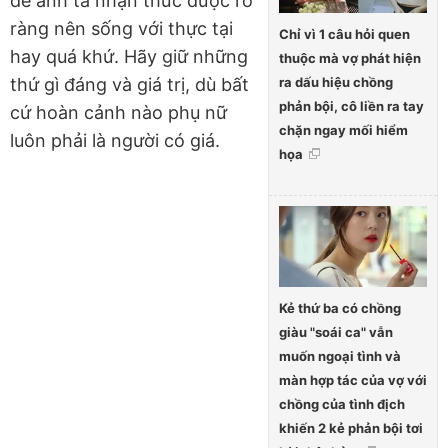
để anh ta nhận thức được rõ
ràng nên sống với thực tại
Chỉ vì 1 câu hỏi quen
hay quá khứ. Hãy giữ những
thuộc mà vợ phát hiện
ra dấu hiệu chồng
thứ gì đáng và giá trị, dù bất
phản bội, cô liền ra tay
cứ hoàn cảnh nào phụ nữ
chặn ngay mối hiểm
luôn phải là người có giá.
họa
Kẻ thứ ba có chồng
giàu "soái ca" vẫn
muốn ngoại tình và
màn hợp tác của vợ với
chồng của tình địch
khiến 2 kẻ phản bội tơi