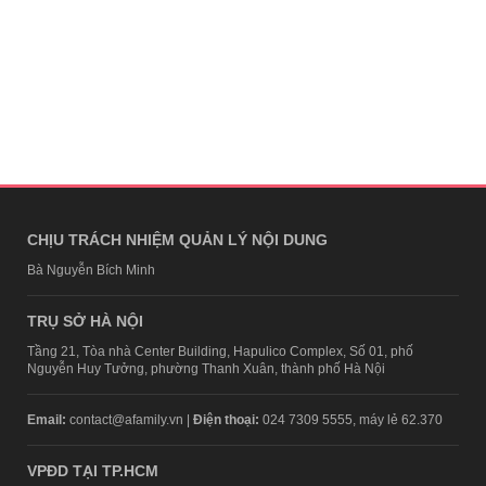
CHỊU TRÁCH NHIỆM QUẢN LÝ NỘI DUNG
Bà Nguyễn Bích Minh
TRỤ SỞ HÀ NỘI
Tầng 21, Tòa nhà Center Building, Hapulico Complex, Số 01, phố
Nguyễn Huy Tưởng, phường Thanh Xuân, thành phố Hà Nội
Email:
contact@afamily.vn |
Điện thoại:
024 7309 5555, máy lẻ 62.370
VPĐD TẠI TP.HCM