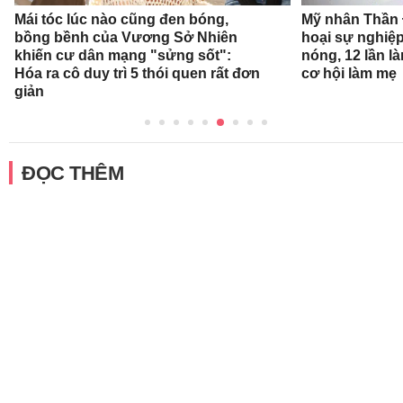
Mái tóc lúc nào cũng đen bóng,
Mỹ nhân Thần Đ
bồng bềnh của Vương Sở Nhiên
hoại sự nghiệp
khiến cư dân mạng "sửng sốt":
nóng, 12 lần l
Hóa ra cô duy trì 5 thói quen rất đơn
cơ hội làm mẹ
giản
ĐỌC THÊM