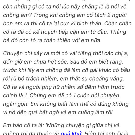
còn những gì cô ta nói lúc nãy chẳng lẽ là nói về
chồng em? Trong khi chồng em cố tách 2 người
bọn em ra thì cô ta lại cực kì bình thản. Chắc chắn
cô ta đã có kế hoạch tiếp cận em từ đầu. Thằng
bé đó còn tỏ ra thân thiện với em nữa.
Chuyện chỉ xảy ra mới có vài tiếng thôi các chị ạ,
đến giờ em chưa hết sốc. Sau đó em biết rằng,
trước khi lấy em chồng đã làm cô gái khác có bầu
rồi rũ bỏ trách nhiệm, em thật sự choáng váng.
Cô ta và người phụ nữ nhầm số đêm hôm trước
chính là 1. Chúng em đã có 1 cuộc nói chuyện
ngắn gọn. Em không biết làm thế có đúng không
vì nó đến quá bất ngờ và em cuống lắm rồi.
Em bảo cô ta là: 'Những chuyện gì giữa chị và
chồng tôi đã thuộc về
quá khứ
. Hiện tại anh ấy là