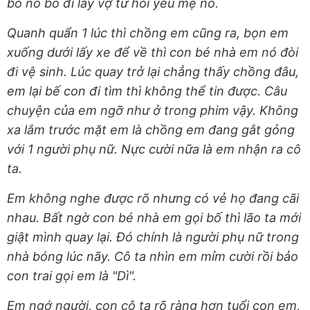
bố nó bỏ đi lấy vợ từ hồi yêu mẹ nó.
Quanh quẩn 1 lúc thì chồng em cũng ra, bọn em
xuống dưới lấy xe để về thì con bé nhà em nó đòi
đi vệ sinh. Lúc quay trở lại chẳng thấy chồng đâu,
em lại bế con đi tìm thì không thể tin được. Câu
chuyện của em ngỡ như ở trong phim vậy. Không
xa lắm trước mặt em là chồng em đang gắt gỏng
với 1 người phụ nữ. Nực cười nữa là em nhận ra cô
ta.
Em không nghe được rõ nhưng có vẻ họ đang cãi
nhau. Bất ngờ con bé nhà em gọi bố thì lão ta mới
giật mình quay lại. Đó chính là người phụ nữ trong
nhà bóng lúc nãy. Cô ta nhìn em mỉm cười rồi bảo
con trai gọi em là "Dì".
Em ngớ người, con cô ta rõ ràng hơn tuổi con em,