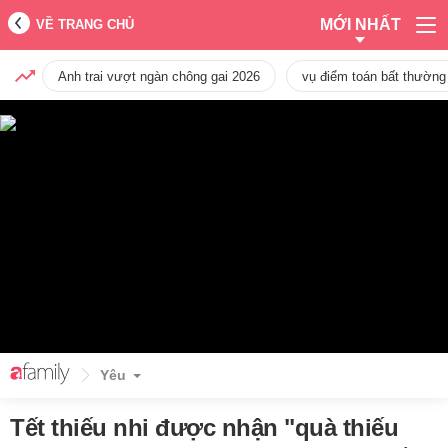
MỚI NHẤT
VỀ TRANG CHỦ
Anh trai vượt ngàn chông gai 2026
vụ điểm toán bất thường
Yêu
Tết thiếu nhi được nhận "quà thiếu