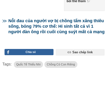
bời thê thảm
Nỗi đau của người vợ bị chồng tẩm xăng thiêu
sống, bỏng 79% cơ thể: Hi sinh tất cả vì 1
người đàn ông rồi cuối cùng suýt mất cả mạng
Chia sẻ
Sao chép link
Tags:
Quốc Tế Thiếu Nhi
Chồng Có Con Riêng