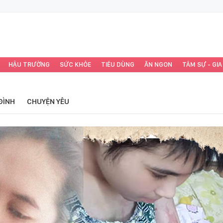
HẬU TRƯỜNG
SỨC KHỎE
TIÊU DÙNG
ĂN NGON
TÂM SỰ - GIA
ĐÌNH
CHUYỆN YÊU