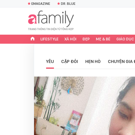
EMAGAZINE
DR. BLUE
LIFESTYLE
XÃ HỘI
ĐẸP
MẸ & BÉ
GIÁO DỤC
YÊU
CẶP ĐÔI
HẸN HÒ
CHUYỆN GIA 