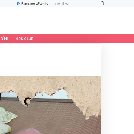
Fanpage aFamily
 ĐÌNH
40S CLUB