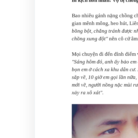
Bi kịch hôn nhân: Vợ bị chồn
Bao nhiêu gánh nặng chồng ch
gian mênh mông, heo hút, Liên
bồng bột, chẳng tránh được n
chồng xung đột"
nên cô cứ âm 
Mọi chuyện đi đến đỉnh điểm v
"Sáng hôm đó, anh ấy bảo em đ
bọn em ở cách xa khu dân cư. 
sắp về, 10 giờ em gọi lần nữa,
mới về, người nồng nặc mùi rư
xảy ra xô xát".