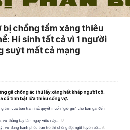
ợ bị chồng tẩm xăng thiêu
: Hi sinh tất cả vì 1 người
ng suýt mất cả mạng
ưng gã chồng ác thú lấy xăng hất khắp người cô.
ta cố tình bật lửa thiêu sống vợ.
ng trời của bạn trai nhất quyết muốn "giữ gìn" cho bạn gái đến
h, vợ thẳng tay làm ngay việc này...
ỷ, vợ đang hạnh phúc tràn trề thì chồng đột ngột tuyên bố...