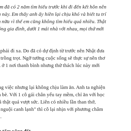
 đã có 2 năm tìm hiểu trước khi đi đến kết hôn nên
 này. Em thấy anh ấy hiền lại chịu khó và biết tu trí
 nữa vì thế em cũng không tìm hiểu quá nhiều. Thật
ống gia đình, dưới 1 mái nhà với nhau, mọi thứ mới
phải đi xa. Do đã có dự định từ trước nên Nhật đưa
trồng trọt. Ngỡ tưởng cuộc sống sẽ thực sự nên thơ
.. ở 1 nơi thanh bình nhưng thử thách lúc này mới
g việc nhưng lại không chịu làm ăn. Anh ta nghiện
 bè. Với 1 cô gái chân yếu tay mềm, chỉ ăn với học
 thật quá vượt sức. Liên có nhiều lần than thở,
nguội canh lạnh" thì cô lại nhịn với phương châm
.