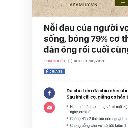
Nỗi đau của người v
sống, bỏng 79% cơ thể
đàn ông rồi cuối cù
THẠCH KIỀU,
00:03 01/06/2019
CHIA SẺ
Dù cho Liên đã chịu nhịn nh
Sau khi cãi cọ, giằng co hắn 
Hai chiếc áo sơ mi lạ và bí mật độ
ngày cưới
Chồng đầu 2 thứ tóc còn ngoại tìn
Chồng bỗng cho vợ sổ tiết kiệm 1 t