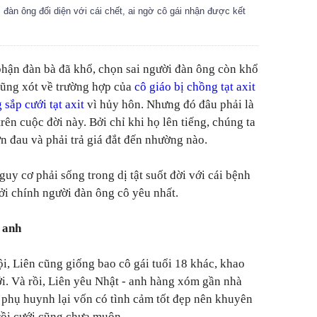
 đàn ông đối diện với cái chết, ai ngờ cô gái nhận được kết
 phận đàn bà đã khổ, chọn sai người đàn ông còn khổ
 cũng xót về trường hợp của
cô giáo bị chồng tạt axit
 sắp cưới tạt axit
vì hủy hôn. Nhưng đó đâu phải là
rên cuộc đời này. Bởi chỉ khi họ lên tiếng, chúng ta
n đau và phải trả giá đắt đến nhường nào.
nguy cơ phải sống trong dị tật suốt đời với cái bệnh
i chính người đàn ông cô yêu nhất.
o anh
, Liên cũng giống bao cô gái tuổi 18 khác, khao
i. Và rồi, Liên yêu Nhật - anh hàng xóm gần nhà
, phụ huynh lại vốn có tình cảm tốt đẹp nên khuyên
rồi cưới cũng chưa muộn.