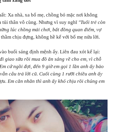
g tẩm xăng đốt
ất: Xa nhà, xa bố mẹ, chồng bỏ mặc nơi không
 tủi thân vô cùng. Nhưng vì suy nghĩ
"Tuổi trẻ còn
hững lúc chồng mải chơi, bất đồng quan điểm, vợ
thầm chịu đựng, không hề kể với bố mẹ nửa lời.
ào buổi sáng định mệnh ấy. Liên đau xót kể lại:
i giao sữa rồi mua đồ ăn sáng về cho em, vì chỗ
Em cứ ngồi đợi, đến 9 giờ em gọi 1 lần anh ấy bảo
 vẫn câu trả lời cũ. Cuối cùng 1 rưỡi chiều anh ấy
ợu. Em cằn nhằn thì anh ấy khó chịu rồi chúng em