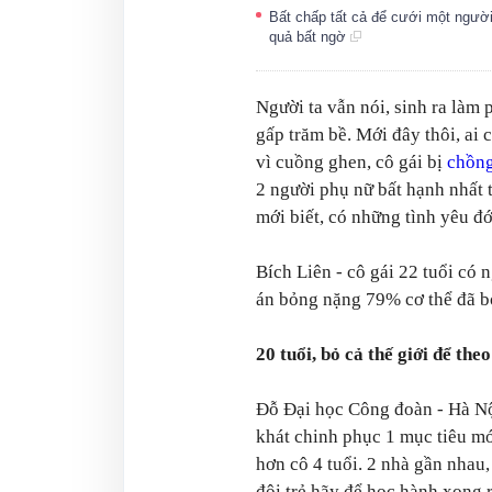
Bất chấp tất cả để cưới một người
quả bất ngờ
Người ta vẫn nói, sinh ra làm
gấp trăm bề. Mới đây thôi, ai
vì cuồng ghen, cô gái bị
chồng
2 người phụ nữ bất hạnh nhất t
mới biết, có những tình yêu đớ
Bích Liên - cô gái 22 tuổi có 
án bỏng nặng 79% cơ thể đã bở
20 tuổi, bỏ cả thế giới để the
Đỗ Đại học Công đoàn - Hà Nội
khát chinh phục 1 mục tiêu mớ
hơn cô 4 tuổi. 2 nhà gần nhau
đôi trẻ hãy để học hành xong 