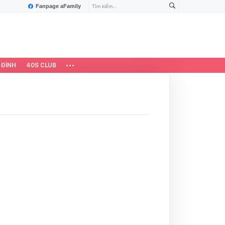
Fanpage aFamily
 ĐÌNH
40S CLUB