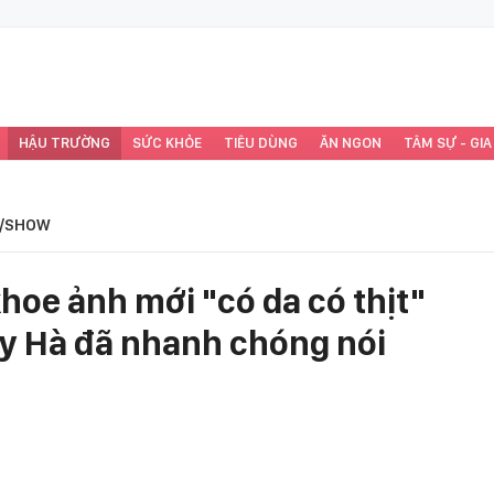
HẬU TRƯỜNG
SỨC KHỎE
TIÊU DÙNG
ĂN NGON
TÂM SỰ - GIA
/SHOW
hoe ảnh mới "có da có thịt"
y Hà đã nhanh chóng nói