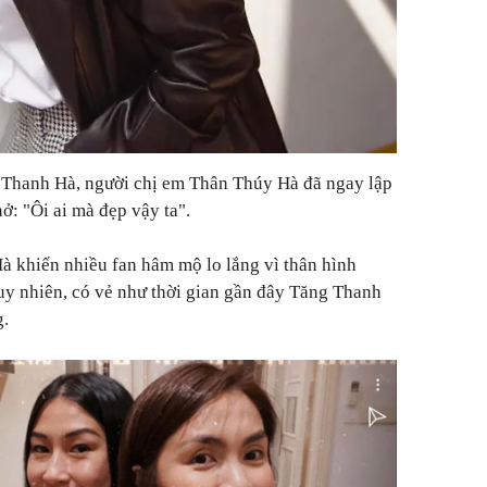
 Thanh Hà, người chị em Thân Thúy Hà đã ngay lập
nở: "Ôi ai mà đẹp vậy ta".
à khiến nhiều fan hâm mộ lo lắng vì thân hình
uy nhiên, có vẻ như thời gian gần đây Tăng Thanh
g.