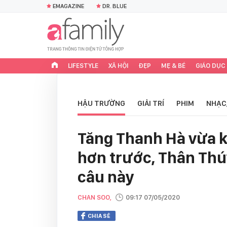
EMAGAZINE
DR. BLUE
LIFESTYLE
XÃ HỘI
ĐẸP
MẸ & BÉ
GIÁO DỤC
HẬU TRƯỜNG
GIẢI TRÍ
PHIM
NHẠC
Tăng Thanh Hà vừa k
hơn trước, Thân Thú
câu này
CHAN SOO,
09:17 07/05/2020
CHIA SẺ