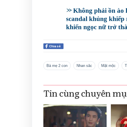
Không phải ồn ào l
scandal khủng khiếp 
khiến ngọc nữ trở th
Chia sẻ
bà mẹ 2 con
nhan săc
mặt mộc
Tin cùng chuyên mụ