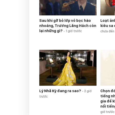
Sau khi gỡ bỏ lớp vỏ bọc hào
Loạt ản
nhoáng, Trương Lăng Hách còn
kiêu sa
lại những gì?
-
1 giờ trước
chưa đến 
Lý Nhã Kỳ đang ra sao?
Chọn đó
-
2 giờ
tiếng n
trước
gia để 
nổi tiế
giờ trước