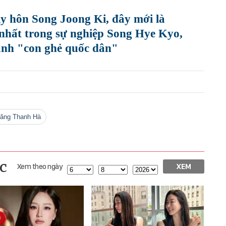
y hôn Song Joong Ki, đây mới là
nhất trong sự nghiệp Song Hye Kyo,
ành "con ghẻ quốc dân"
Tăng Thanh Hà
c
Xem theo ngày
XEM