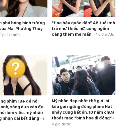
h phá hỏng hình tượng
"Hoa hậu quốc dân” 48 tuổi mà
 của Mai Phương Thúy
trẻ như thiếu nữ, càng ngắm
-
càng thêm mê mẩn!
-
1 giờ trước
1 phút trước
Mỹ nhân đẹp nhất thế giới bị
ng phim 18+ để nổi
kêu gọi ngừng đóng phim: Hát
hanh, sống dựa vào đại
nhảy cũng bất ổn, 10 năm chưa
khỏi làm việc, mỹ nhân
thoát mác "bình hoa di động"
ng nhận cái kết đắng
-
-
3
4 giờ trước