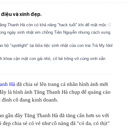
điệu và xinh đẹp.
Tăng Thanh Hà còn có khả năng "hack tuổi" khi để mặt mộc
rong ngày sinh nhật em chồng Tiên Nguyễn nhưng cách xưng
 bộ "spotlight" tại bữa tiệc sinh nhật của con trai Trà My Idol
h khoe cận mặt con gái nhỏ, cô bé trông vô cùng xinh xắn
anh Hà
đã chia sẻ lên trang cá nhân hình ảnh mới
 đây là hình ảnh Tăng Thanh Hà chụp để quảng cáo
a đình cô đang kinh doanh.
ian gần đây Tăng Thanh Hà đã tăng cân hơn so với
 đẹp chia sẻ có vẻ như cô nàng đã "có da, có thịt"