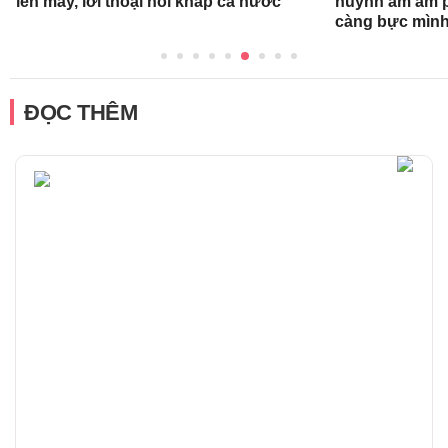
lên mây, lời thoại nổi khắp cả nước
huynh ầm ầm p
càng bực mình
ĐỌC THÊM