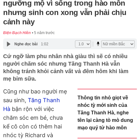
ngưỡng mộ vì sống trong hào môn
nhưng sinh con xong vẫn phải chịu
cảnh này
Biện Bạch Hiền
5 năm trước
Nghe đọc bài
1:02
Cứ ngỡ làm phu nhân nhà giàu thì sẽ có nhiều
người chăm sóc nhưng Tăng Thanh Hà vẫn
không tránh khỏi cảnh vất vả đêm hôm khi làm
mẹ bỉm sữa.
Cũng như bao người mẹ
Thông tin nhỏ giọt về
sau sinh,
Tăng Thanh
nhóc tỳ mới sinh của
Hà
bận rộn với việc
Tăng Thanh Hà, nghe
chăm sóc em bé, chưa
tên lại càng tò mò dung
kể cô còn có thêm hai
mạo quý tử hào môn
nhóc tỳ Richard và