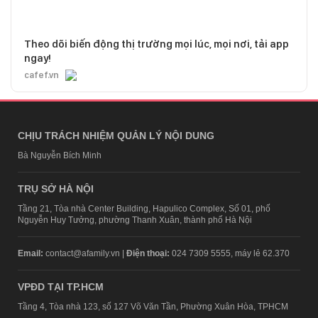
Theo dõi biến động thị trường mọi lúc, mọi nơi, tải app
ngay!
cafef.vn
CHỊU TRÁCH NHIỆM QUẢN LÝ NỘI DUNG
Bà Nguyễn Bích Minh
TRỤ SỞ HÀ NỘI
Tầng 21, Tòa nhà Center Building, Hapulico Complex, Số 01, phố
Nguyễn Huy Tưởng, phường Thanh Xuân, thành phố Hà Nội
Email:
contact@afamily.vn |
Điện thoại:
024 7309 5555, máy lẻ 62.370
VPĐD TẠI TP.HCM
Tầng 4, Tòa nhà 123, số 127 Võ Văn Tần, Phường Xuân Hòa, TPHCM