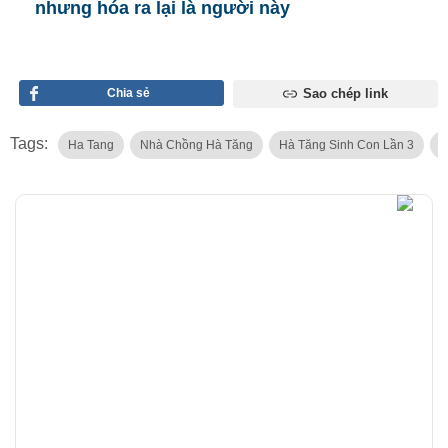
nhưng hóa ra lại là người này
Chia sẻ
Sao chép link
Tags:
Ha Tang
Nhà Chồng Hà Tăng
Hà Tăng Sinh Con Lần 3
T