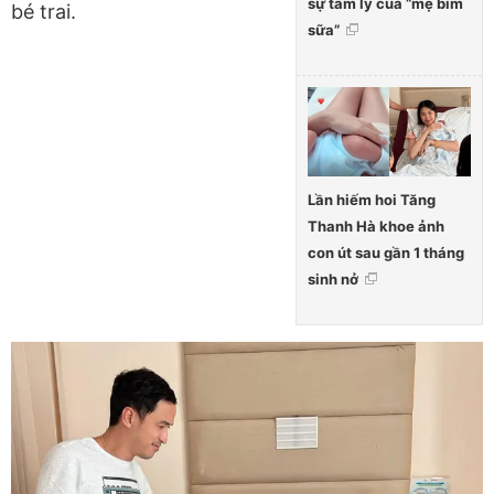
sự tâm lý của “mẹ bỉm
bé trai.
sữa”
Lần hiếm hoi Tăng
Thanh Hà khoe ảnh
con út sau gần 1 tháng
sinh nở