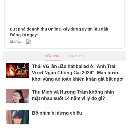
Bứt phá doanh thu Online, xây dựng uy tín lâu dài!
Đăng ký ngay!
bizfly.vn
CÙNG MỤC
ĐANG HOT
Thái VG lần đầu hát ballad ở "Anh Trai
Vượt Ngàn Chông Gai 2026": Màn bước
khỏi vùng an toàn khiến khán giả bất ngờ
Thu Minh và Hương Tràm không nhìn
mặt nhau suốt 14 năm vì lý do gì?
Bộ phim bị dừng chiếu