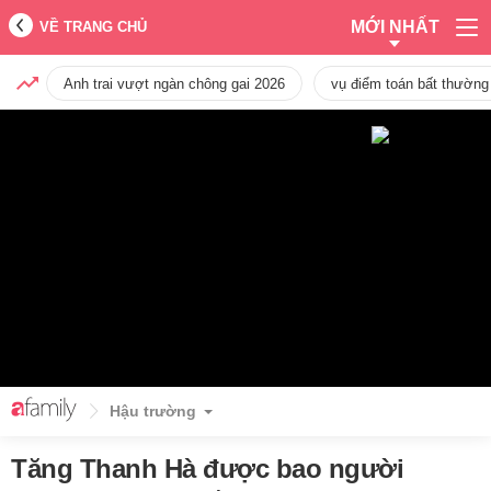
MỚI NHẤT
VỀ TRANG CHỦ
Anh trai vượt ngàn chông gai 2026
vụ điểm toán bất thường
Hậu trường
Tăng Thanh Hà được bao người