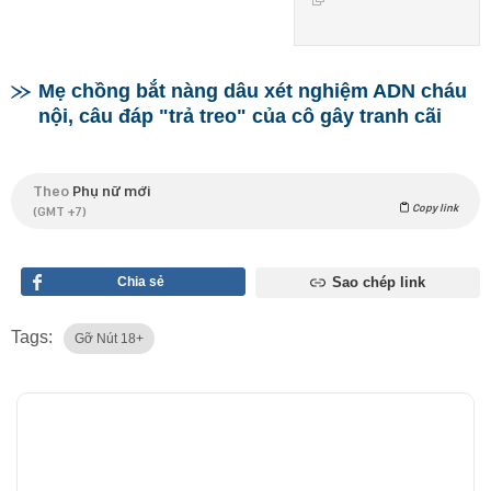
Mẹ chồng bắt nàng dâu xét nghiệm ADN cháu
nội, câu đáp "trả treo" của cô gây tranh cãi
Theo
Phụ nữ mới
Copy link
(GMT +7)
Chia sẻ
Sao chép link
Tags:
Gỡ Nút 18+