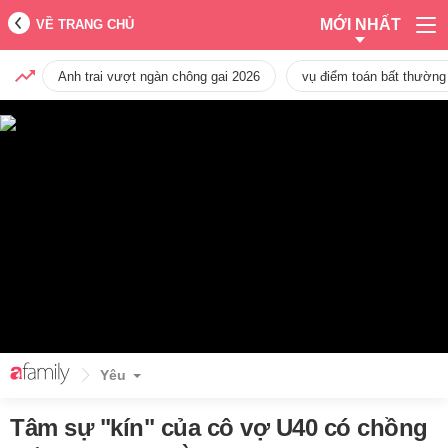
MỚI NHẤT
VỀ TRANG CHỦ
Anh trai vượt ngàn chông gai 2026
vụ điểm toán bất thường
Yêu
Tâm sự "kín" của cô vợ U40 có chồng