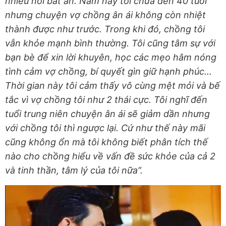
nhiều nỗi bất an. Năm nay tôi chưa đến 40 tuổi
nhưng chuyện vợ chồng ân ái không còn nhiệt
thành được như trước. Trong khi đó, chồng tôi
vẫn khỏe mạnh bình thường. Tôi cũng tâm sự với
bạn bè để xin lời khuyên, học các mẹo hâm nóng
tình cảm vợ chồng, bí quyết gìn giữ hạnh phúc…
Thời gian này tôi cảm thấy vô cùng mệt mỏi và bế
tắc vì vợ chồng tôi như 2 thái cực. Tôi nghĩ đến
tuổi trung niên chuyện ân ái sẽ giảm dần nhưng
với chồng tôi thì ngược lại. Cứ như thế này mãi
cũng không ổn mà tôi không biết phân tích thế
nào cho chồng hiểu về vấn đề sức khỏe của cả 2
và tinh thần, tâm lý của tôi nữa”.