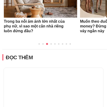
Trong ba nỗi ám ảnh lớn nhất của
Muốn theo đuổ
phụ nữ, vì sao một căn nhà riêng
money? Đừng 
luôn đứng đầu?
váy ngắn này
ĐỌC THÊM