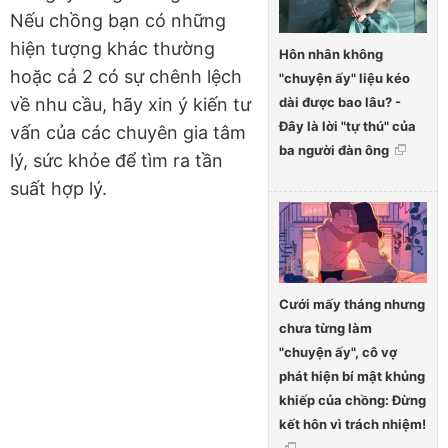
Nếu chồng bạn có những
hiện tượng khác thường
Hôn nhân không
hoặc cả 2 có sự chênh lệch
"chuyện ấy" liệu kéo
dài được bao lâu? -
về nhu cầu, hãy xin ý kiến tư
Đây là lời "tự thú" của
vấn của các chuyên gia tâm
ba người đàn ông
lý, sức khỏe để tìm ra tần
suất hợp lý.
Cưới mấy tháng nhưng
chưa từng làm
"chuyện ấy", cô vợ
phát hiện bí mật khủng
khiếp của chồng: Đừng
kết hôn vì trách nhiệm!