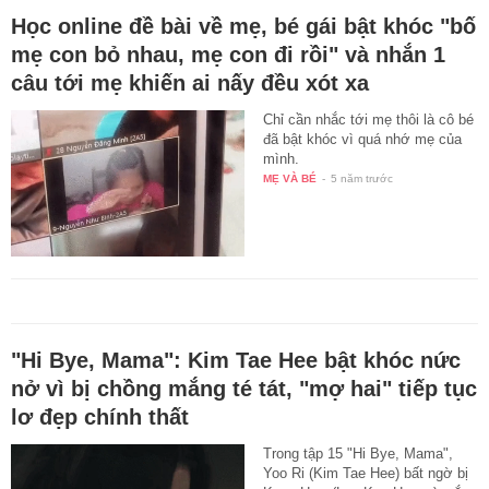
Học online đề bài về mẹ, bé gái bật khóc "bố
mẹ con bỏ nhau, mẹ con đi rồi" và nhắn 1
câu tới mẹ khiến ai nấy đều xót xa
Chỉ cần nhắc tới mẹ thôi là cô bé
đã bật khóc vì quá nhớ mẹ của
mình.
MẸ VÀ BÉ
-
5 năm trước
"Hi Bye, Mama": Kim Tae Hee bật khóc nức
nở vì bị chồng mắng té tát, "mợ hai" tiếp tục
lơ đẹp chính thất
Trong tập 15 "Hi Bye, Mama",
Yoo Ri (Kim Tae Hee) bất ngờ bị