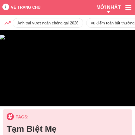
MỚI NHẤT
VỀ TRANG CHỦ
Anh trai vượt ngàn chông gai 2026
vụ điểm toán bất thường
TAGS:
Tạm Biệt Mẹ