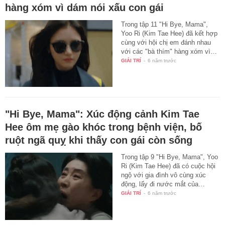
hàng xóm vì dám nói xấu con gái
Trong tập 11 "Hi Bye, Mama",
Yoo Ri (Kim Tae Hee) đã kết hợp
cùng với hội chị em đánh nhau
với các "bà thím" hàng xóm vì…
GIẢI TRÍ
-
6 năm trước
"Hi Bye, Mama": Xúc động cảnh Kim Tae
Hee ôm mẹ gào khóc trong bệnh viện, bố
ruột ngã quỵ khi thấy con gái còn sống
Trong tập 9 "Hi Bye, Mama", Yoo
Ri (Kim Tae Hee) đã có cuộc hội
ngộ với gia đình vô cùng xúc
động, lấy đi nước mắt của…
GIẢI TRÍ
-
6 năm trước