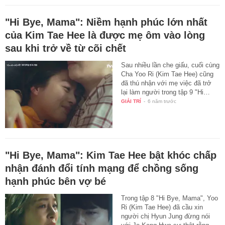
"Hi Bye, Mama": Niềm hạnh phúc lớn nhất
của Kim Tae Hee là được mẹ ôm vào lòng
sau khi trở về từ cõi chết
Sau nhiều lần che giấu, cuối cùng
Cha Yoo Ri (Kim Tae Hee) cũng
đã thú nhận với mẹ việc đã trở
lại làm người trong tập 9 "Hi…
GIẢI TRÍ
-
6 năm trước
"Hi Bye, Mama": Kim Tae Hee bật khóc chấp
nhận đánh đổi tính mạng để chồng sống
hạnh phúc bên vợ bé
Trong tập 8 "Hi Bye, Mama", Yoo
Ri (Kim Tae Hee) đã cầu xin
người chị Hyun Jung đừng nói