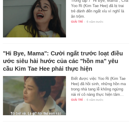
Trong tập 7 "Hi Bye, Mama", Cha
Yoo Ri (Kim Tae Hee) đã bị trai
trẻ đánh đến ngất xỉu vì nghĩ là
ăn trộm.
GIẢI TRÍ
-
6 năm trước
"Hi Bye, Mama": Cười ngất trước loạt điều
ước siêu hài hước của các "hồn ma" yêu
cầu Kim Tae Hee phải thực hiện
Biết được việc Yoo Ri (Kim Tae
Hee) đã hồi sinh, những hồn ma
trong nhà tang lễ không ngừng
nài nỉ cô nàng thực hiện tâm…
GIẢI TRÍ
-
6 năm trước