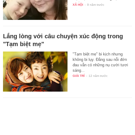
Thế…
XÃ HỘI
-
9 năm trước
Lắng lòng với câu chuyện xúc động trong
"Tạm biệt mẹ"
"Tạm biệt mẹ" bi kịch nhưng
không bi lụy. Đằng sau nỗi đớn
đau vẫn có những nụ cười tươi
sáng...
GIẢI TRÍ
-
12 năm trước