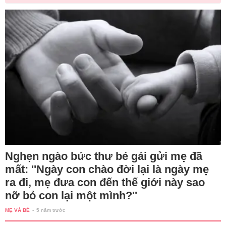
Nghẹn ngào bức thư bé gái gửi mẹ đã
mất: ''Ngày con chào đời lại là ngày mẹ
ra đi, mẹ đưa con đến thế giới này sao
nỡ bỏ con lại một mình?''
MẸ VÀ BÉ
-
5 năm trước