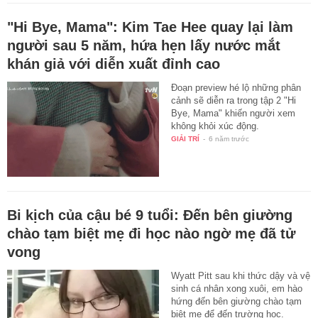
"Hi Bye, Mama": Kim Tae Hee quay lại làm
người sau 5 năm, hứa hẹn lấy nước mắt
khán giả với diễn xuất đỉnh cao
Đoạn preview hé lộ những phân
cảnh sẽ diễn ra trong tập 2 "Hi
Bye, Mama" khiến người xem
không khỏi xúc động.
GIẢI TRÍ
-
6 năm trước
Bi kịch của cậu bé 9 tuổi: Đến bên giường
chào tạm biệt mẹ đi học nào ngờ mẹ đã tử
vong
Wyatt Pitt sau khi thức dậy và vệ
sinh cá nhân xong xuôi, em hào
hứng đến bên giường chào tạm
biệt mẹ để đến trường học.