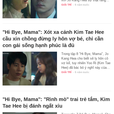
với Jo Kang Hwa sự thật rằng…
GIẢI TRÍ
-
6 năm trước
"Hi Bye, Mama": Xót xa cảnh Kim Tae Hee
cầu xin chồng đừng ly hôn vợ bé, chỉ cần
con gái sống hạnh phúc là đủ
Trong tập 8 "Hi Bye, Mama", Jo
Kang Hwa cho biết sẽ ly hôn cô
vợ kế, tuy nhiên Yoo Ri (Kim Tae
Hee) đã bác bỏ ý nghĩ này của…
GIẢI TRÍ
-
6 năm trước
"Hi Bye, Mama": "Rình mò" trai trẻ tắm, Kim
Tae Hee bị đánh ngất xỉu