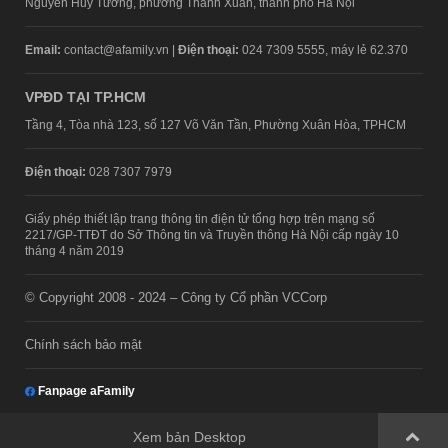
Nguyễn Huy Tưởng, phường Thanh Xuân, thành phố Hà Nội
Email:
contact@afamily.vn |
Điện thoại:
024 7309 5555, máy lẻ 62.370
VPĐD TẠI TP.HCM
Tầng 4, Tòa nhà 123, số 127 Võ Văn Tần, Phường Xuân Hòa, TPHCM
Điện thoại:
028 7307 7979
Giấy phép thiết lập trang thông tin điện tử tổng hợp trên mạng số
2217/GP-TTĐT do Sở Thông tin và Truyền thông Hà Nội cấp ngày 10
tháng 4 năm 2019
© Copyright 2008 - 2024 – Công ty Cổ phần VCCorp
Chính sách bảo mật
Fanpage aFamily
Xem bản Desktop