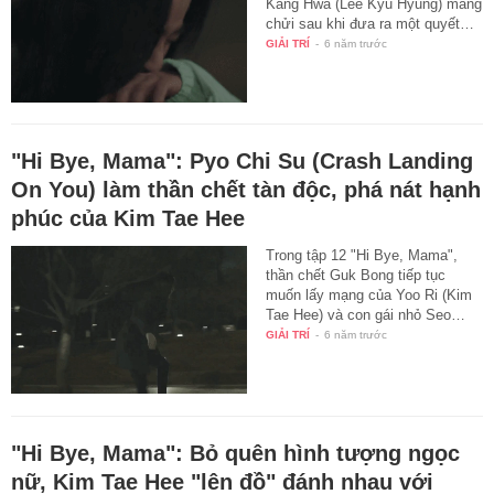
Kang Hwa (Lee Kyu Hyung) mắng
chửi sau khi đưa ra một quyết…
GIẢI TRÍ
-
6 năm trước
"Hi Bye, Mama": Pyo Chi Su (Crash Landing
On You) làm thần chết tàn độc, phá nát hạnh
phúc của Kim Tae Hee
Trong tập 12 "Hi Bye, Mama",
thần chết Guk Bong tiếp tục
muốn lấy mạng của Yoo Ri (Kim
Tae Hee) và con gái nhỏ Seo…
GIẢI TRÍ
-
6 năm trước
"Hi Bye, Mama": Bỏ quên hình tượng ngọc
nữ, Kim Tae Hee "lên đồ" đánh nhau với