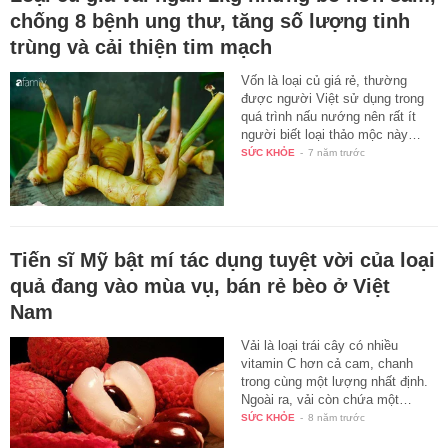
chống 8 bệnh ung thư, tăng số lượng tinh
trùng và cải thiện tim mạch
Vốn là loại củ giá rẻ, thường
được người Việt sử dụng trong
quá trình nấu nướng nên rất ít
người biết loại thảo mộc này…
SỨC KHỎE
-
7 năm trước
Tiến sĩ Mỹ bật mí tác dụng tuyệt vời của loại
quả đang vào mùa vụ, bán rẻ bèo ở Việt
Nam
Vải là loại trái cây có nhiều
vitamin C hơn cả cam, chanh
trong cùng một lượng nhất định.
Ngoài ra, vải còn chứa một…
SỨC KHỎE
-
8 năm trước