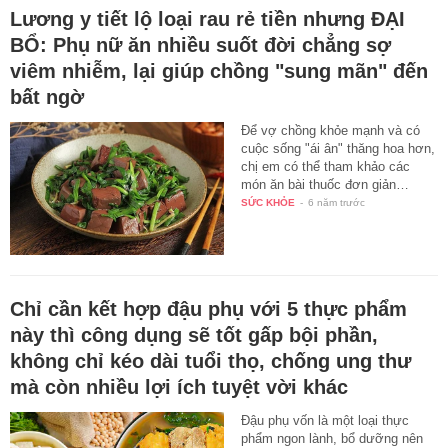
Lương y tiết lộ loại rau rẻ tiền nhưng ĐẠI
BỔ: Phụ nữ ăn nhiều suốt đời chẳng sợ
viêm nhiễm, lại giúp chồng "sung mãn" đến
bất ngờ
Để vợ chồng khỏe mạnh và có
cuộc sống "ái ân" thăng hoa hơn,
chị em có thể tham khảo các
món ăn bài thuốc đơn giản…
SỨC KHỎE
-
6 năm trước
Chỉ cần kết hợp đậu phụ với 5 thực phẩm
này thì công dụng sẽ tốt gấp bội phần,
không chỉ kéo dài tuổi thọ, chống ung thư
mà còn nhiều lợi ích tuyệt vời khác
Đậu phụ vốn là một loại thực
phẩm ngon lành, bổ dưỡng nên