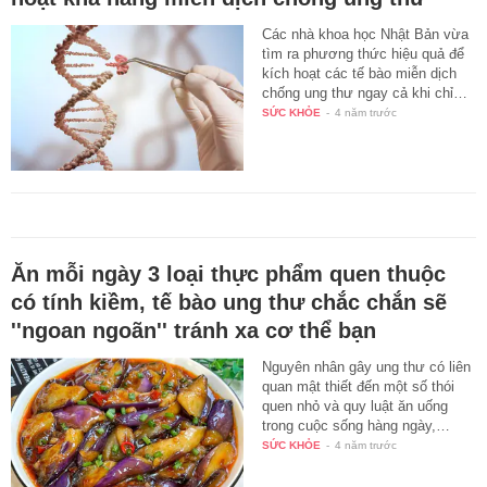
Các nhà khoa học Nhật Bản vừa
tìm ra phương thức hiệu quả để
kích hoạt các tế bào miễn dịch
chống ung thư ngay cả khi chỉ…
SỨC KHỎE
-
4 năm trước
Ăn mỗi ngày 3 loại thực phẩm quen thuộc
có tính kiềm, tế bào ung thư chắc chắn sẽ
''ngoan ngoãn'' tránh xa cơ thể bạn
Nguyên nhân gây ung thư có liên
quan mật thiết đến một số thói
quen nhỏ và quy luật ăn uống
trong cuộc sống hàng ngày,…
SỨC KHỎE
-
4 năm trước