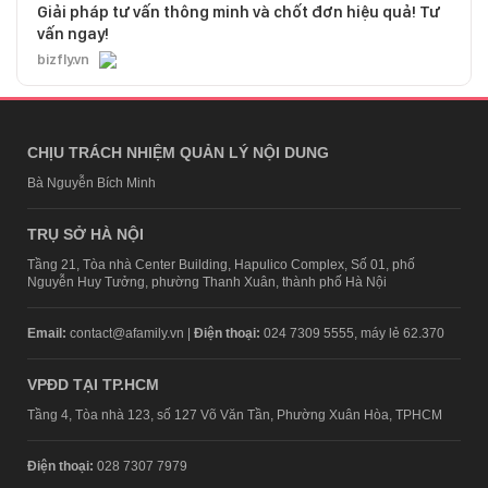
Giải pháp tư vấn thông minh và chốt đơn hiệu quả! Tư
vấn ngay!
bizfly.vn
CHỊU TRÁCH NHIỆM QUẢN LÝ NỘI DUNG
Bà Nguyễn Bích Minh
TRỤ SỞ HÀ NỘI
Tầng 21, Tòa nhà Center Building, Hapulico Complex, Số 01, phố
Nguyễn Huy Tưởng, phường Thanh Xuân, thành phố Hà Nội
Email:
contact@afamily.vn |
Điện thoại:
024 7309 5555, máy lẻ 62.370
VPĐD TẠI TP.HCM
Tầng 4, Tòa nhà 123, số 127 Võ Văn Tần, Phường Xuân Hòa, TPHCM
Điện thoại:
028 7307 7979