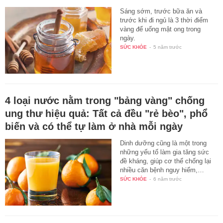
Sáng sớm, trước bữa ăn và
trước khi đi ngủ là 3 thời điểm
vàng để uống mật ong trong
ngày.
SỨC KHỎE
-
5 năm trước
4 loại nước nằm trong "bảng vàng" chống
ung thư hiệu quả: Tất cả đều "rẻ bèo", phổ
biến và có thể tự làm ở nhà mỗi ngày
Dinh dưỡng cũng là một trong
những yếu tố làm gia tăng sức
đề kháng, giúp cơ thể chống lại
nhiều căn bệnh nguy hiểm,…
SỨC KHỎE
-
6 năm trước