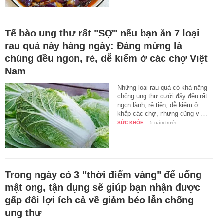
Tế bào ung thư rất "SỢ" nếu bạn ăn 7 loại
rau quả này hàng ngày: Đáng mừng là
chúng đều ngon, rẻ, dễ kiếm ở các chợ Việt
Nam
Những loại rau quả có khả năng
chống ung thư dưới đây đều rất
ngon lành, rẻ tiền, dễ kiếm ở
khắp các chợ, nhưng cũng vì…
SỨC KHỎE
-
5 năm trước
Trong ngày có 3 "thời điểm vàng" để uống
mật ong, tận dụng sẽ giúp bạn nhận được
gấp đôi lợi ích cả về giảm béo lẫn chống
ung thư