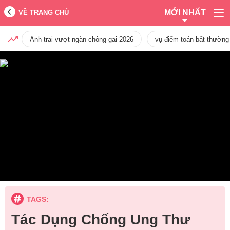
MỚI NHẤT
VỀ TRANG CHỦ
Anh trai vượt ngàn chông gai 2026
vụ điểm toán bất thường
TAGS:
Tác Dụng Chống Ung Thư