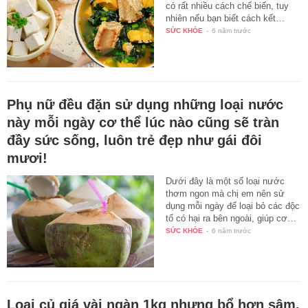
có rất nhiều cách chế biến, tuy
nhiên nếu bạn biết cách kết…
SỨC KHỎE
-
6 năm trước
Phụ nữ đều đặn sử dụng những loại nước
này mỗi ngày cơ thể lúc nào cũng sẽ tràn
đầy sức sống, luôn trẻ đẹp như gái đôi
mươi!
Dưới đây là một số loại nước
thơm ngon mà chị em nên sử
dụng mỗi ngày để loại bỏ các độc
tố có hại ra bên ngoài, giúp cơ…
SỨC KHỎE
-
6 năm trước
Loại củ giá vài ngàn 1kg nhưng bổ hơn sâm,