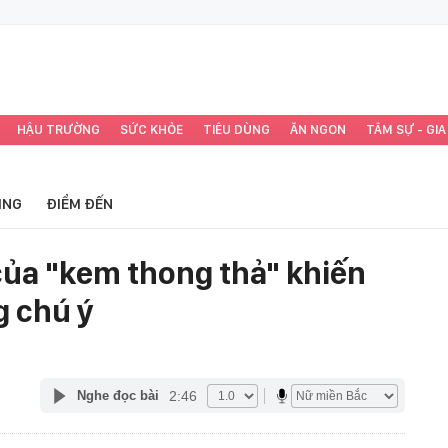
HẬU TRƯỜNG
SỨC KHỎE
TIÊU DÙNG
ĂN NGON
TÂM SỰ - GIA
ING
ĐIỂM ĐẾN
ủa "kem thong thả" khiến
g chú ý
2:46
Nghe đọc bài