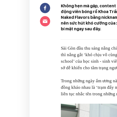
Không hẹn mà gặp, content 
động viên bóng rổ Khoa Trần
Naked Flavors bằng nickname
nên sức hút khó cưỡng của
bí mật ngay sau đây.
Sài Gòn đầu thu sáng nắng ch
thì nắng gắt ‘khó chịu vô cùn
school’ của học sinh - sinh v
sở dễ khiến cho tâm trạng ngườ
Trong những ngày ẩm ương này
đồng kháo nhau là ‘trạm đẩy 
liên tục nhắc tên trong những