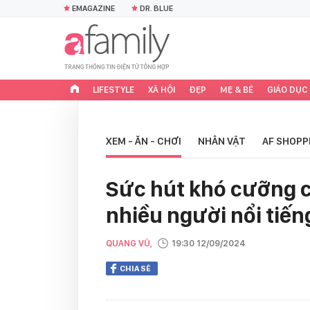
EMAGAZINE
DR. BLUE
LIFESTYLE
XÃ HỘI
ĐẸP
MẸ & BÉ
GIÁO DỤC
XEM - ĂN - CHƠI
NHÂN VẬT
AF SHOPP
Sức hút khó cưỡng c
nhiều người nổi tiến
QUANG VŨ,
19:30 12/09/2024
CHIA SẺ