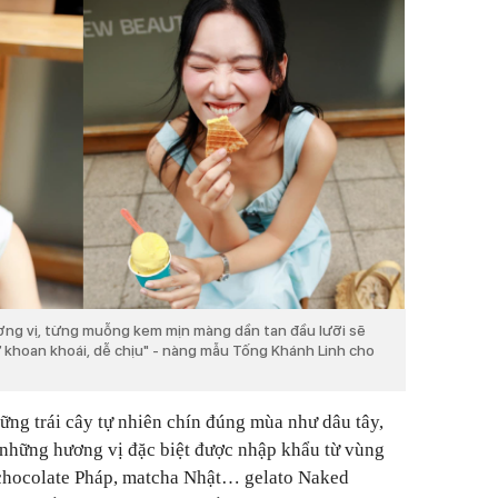
ơng vị, từng muỗng kem mịn màng dần tan đầu lưỡi sẽ
sự khoan khoái, dễ chịu" - nàng mẫu Tống Khánh Linh cho
hững trái cây tự nhiên chín đúng mùa như dâu tây,
 những hương vị đặc biệt được nhập khẩu từ vùng
: chocolate Pháp, matcha Nhật… gelato Naked