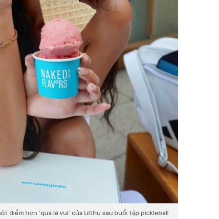
 điểm hẹn ‘quá là vui’ của Lilthu sau buổi tập pickleball