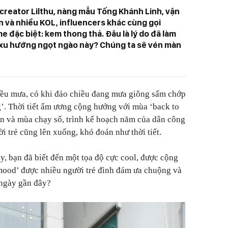
creator Lilthu, nàng mẫu Tống Khánh Linh, vận
 và nhiều KOL, influencers khác cùng gọi
 đặc biệt: kem thong thả. Đâu là lý do đã làm
 xu hướng ngọt ngào này? Chúng ta sẽ vén màn
iều mưa, có khi đảo chiều đang mưa giông sấm chớp
g’. Thời tiết ẩm ương cộng hưởng với mùa ‘back to
iên và mùa chạy số, trình kế hoạch năm của dân công
i trẻ cũng lên xuống, khó đoán như thời tiết.
, bạn đã biết đến một tọa độ cực cool, được cộng
mood’ được nhiều người trẻ đình đám ưa chuộng và
 ngày gần đây?