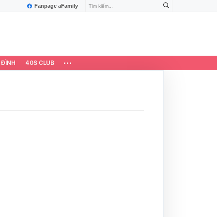
Fanpage aFamily
 ĐÌNH
40S CLUB