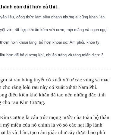
 thành còn đắt hơn cả thịt.
yên liệu, công thức làm siêu nhanh nhưng ai cũng khen "ăn
uyệt vời, rất hợp khi ăn kèm với cơm, mịn màng và ngon ngọt
thơm hơn khoai lang, bổ hơn khoai sọ: Ấm phổi, khỏe tỳ,
iều hơn để bổ dương khí, nhuận tràng và tăng miễn dịch: 3
ọi là rau bông tuyết có xuất xứ từ các vùng sa mạc
n cho rằng loài rau này có xuất xứ từ Nam Phi.
ong điều kiện khó khăn đã tạo nên những đặc tính
ng cho rau Kim Cương.
 Kim Cương là cấu trúc mọng nước của toàn bộ thân
i mỹ miều của nó chính là vô số các hạt lấp lánh
 mặt lá và thân, tạo cảm giác như cây được bao phủ