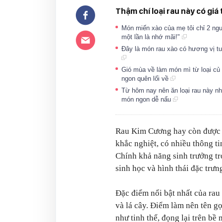
Thậm chí loại rau này có giá
Món miến xào của mẹ tôi chỉ 2 ngu
một lần là nhớ mãi!"
Đây là món rau xào có hương vị t
Gió mùa về làm món mì từ loại củ 
ngon quên lối về
Từ hôm nay nên ăn loại rau này nh
món ngon dễ nấu
Rau Kim Cương hay còn được g
khắc nghiệt, có nhiều thông ti
Chính khả năng sinh trưởng tr
sinh học và hình thái đặc trư
Đặc điểm nổi bật nhất của rau
và lá cây. Điểm làm nên tên gọ
như tinh thể, đọng lại trên bề