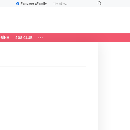
Fanpage aFamily
 ĐÌNH
40S CLUB