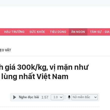
HẬU TRƯỜNG
SỨC KHỎE
TIÊU DÙNG
ĂN NGON
TÂM SỰ - GIA
ẸO VẶT
ch giá 300k/kg, vị mặn như
lùng nhất Việt Nam
1:57
Nghe đọc bài