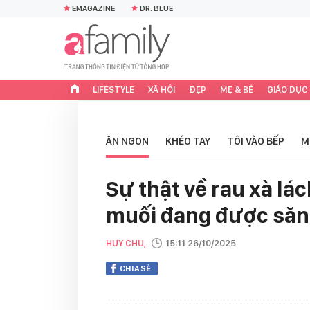
EMAGAZINE
DR. BLUE
LIFESTYLE
XÃ HỘI
ĐẸP
MẸ & BÉ
GIÁO DỤC
ĂN NGON
KHÉO TAY
TÔI VÀO BẾP
M
Sự thật về rau xà lá
muối đang được săn 
HUY CHU,
15:11 26/10/2025
CHIA SẺ