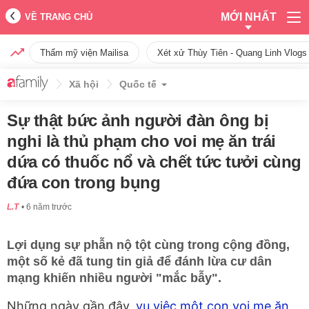
MỚI NHẤT
VỀ TRANG CHỦ
Thẩm mỹ viện Mailisa
Xét xử Thùy Tiên - Quang Linh Vlogs
Xã hội
Quốc tế
Sự thật bức ảnh người đàn ông bị
nghi là thủ phạm cho voi mẹ ăn trái
dứa có thuốc nổ và chết tức tưởi cùng
đứa con trong bụng
L.T
6 năm trước
Lợi dụng sự phẫn nộ tột cùng trong cộng đồng,
một số kẻ đã tung tin giả để đánh lừa cư dân
mạng khiến nhiều người "mắc bẫy".
Những ngày gần đây,
vụ việc một con voi mẹ ăn