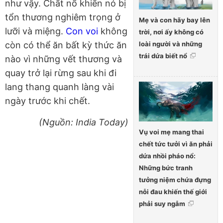
như vậy. Chất nổ khiến nó bị
tổn thương nghiêm trọng ở
Mẹ và con hãy bay lên
lưỡi và miệng.
Con voi
không
trời, nơi ấy không có
loài người và những
còn có thể ăn bất kỳ thức ăn
trái dứa biết nổ
nào vì những vết thương và
quay trở lại rừng sau khi đi
lang thang quanh làng vài
ngày trước khi chết.
(Nguồn: India Today)
Vụ voi mẹ mang thai
chết tức tưởi vì ăn phải
dứa nhồi pháo nổ:
Những bức tranh
tưởng niệm chứa đựng
nỗi đau khiến thế giới
phải suy ngẫm