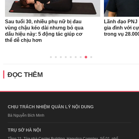
Sau tuổi 30, nhiều phụ nữ bị đau
Lãnh đạo PNJ n
vùng chậu kéo dài nhưng bỏ qua
gia đình với c
dấu hiệu này: 5 động tác giúp cơ
trong vụ 28.00
thể dễ chịu hơn
ĐỌC THÊM
CHỊU TRÁCH NHIỆM QUẢN LÝ NỘI DUNG
Bà Nguyễn Bích Minh
TRỤ SỞ HÀ NỘI
Tầng 21, Tòa nhà Center Building, Hapulico Complex, Số 01, phố