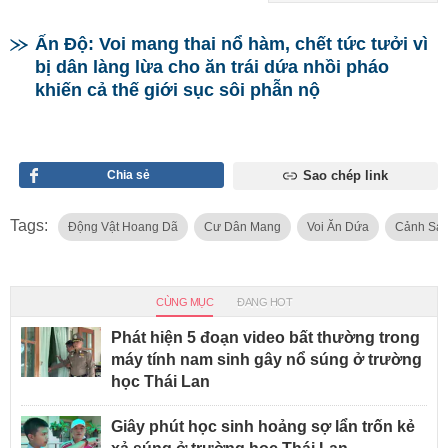
Ấn Độ: Voi mang thai nổ hàm, chết tức tưởi vì
bị dân làng lừa cho ăn trái dứa nhồi pháo
khiến cả thế giới sục sôi phẫn nộ
Chia sẻ
Sao chép link
Tags:
Động Vật Hoang Dã
Cư Dân Mang
Voi Ăn Dứa
Cảnh Sát
CÙNG MỤC
ĐANG HOT
Phát hiện 5 đoạn video bất thường trong
máy tính nam sinh gây nổ súng ở trường
học Thái Lan
Giây phút học sinh hoảng sợ lẩn trốn kẻ