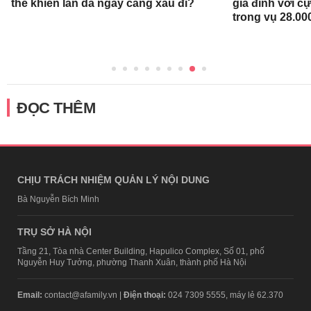
thể khiến làn da ngày càng xấu đi?
gia đình với c
trong vụ 28.00
ĐỌC THÊM
CHỊU TRÁCH NHIỆM QUẢN LÝ NỘI DUNG
Bà Nguyễn Bích Minh
TRỤ SỞ HÀ NỘI
Tầng 21, Tòa nhà Center Building, Hapulico Complex, Số 01, phố
Nguyễn Huy Tưởng, phường Thanh Xuân, thành phố Hà Nội
Email:
contact@afamily.vn |
Điện thoại:
024 7309 5555, máy lẻ 62.370