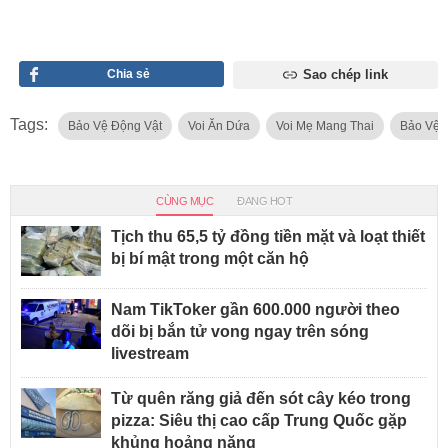
Chia sẻ
Sao chép link
Tags:
Bảo Vệ Động Vật
Voi Ăn Dứa
Voi Mẹ Mang Thai
Bảo Vệ 
CÙNG MỤC
ĐANG HOT
Tịch thu 65,5 tỷ đồng tiền mặt và loạt thiết
bị bí mật trong một căn hộ
Nam TikToker gần 600.000 người theo
dõi bị bắn tử vong ngay trên sóng
livestream
Từ quên răng giả đến sót cây kéo trong
pizza: Siêu thị cao cấp Trung Quốc gặp
khủng hoảng nặng