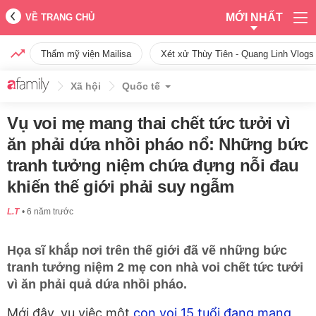
MỚI NHẤT
VỀ TRANG CHỦ
Thẩm mỹ viện Mailisa
Xét xử Thùy Tiên - Quang Linh Vlogs
Xã hội
Quốc tế
Vụ voi mẹ mang thai chết tức tưởi vì
ăn phải dứa nhồi pháo nổ: Những bức
tranh tưởng niệm chứa đựng nỗi đau
khiến thế giới phải suy ngẫm
L.T
6 năm trước
Họa sĩ khắp nơi trên thế giới đã vẽ những bức
tranh tưởng niệm 2 mẹ con nhà voi chết tức tưởi
vì ăn phải quả dứa nhồi pháo.
Mới đây, vụ việc một
con voi 15 tuổi đang mang