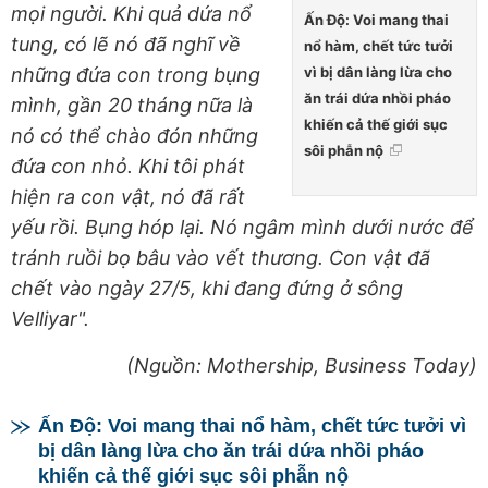
mọi người. Khi quả dứa nổ
Ấn Độ: Voi mang thai
tung, có lẽ nó đã nghĩ về
nổ hàm, chết tức tưởi
vì bị dân làng lừa cho
những đứa con trong bụng
ăn trái dứa nhồi pháo
mình, gần 20 tháng nữa là
khiến cả thế giới sục
nó có thể chào đón những
sôi phẫn nộ
đứa con nhỏ. Khi tôi phát
hiện ra con vật, nó đã rất
yếu rồi. Bụng hóp lại. Nó ngâm mình dưới nước để
tránh ruồi bọ bâu vào vết thương. Con vật đã
chết vào ngày 27/5, khi đang đứng ở sông
Velliyar".
(Nguồn: Mothership, Business Today)
Ấn Độ: Voi mang thai nổ hàm, chết tức tưởi vì
bị dân làng lừa cho ăn trái dứa nhồi pháo
khiến cả thế giới sục sôi phẫn nộ