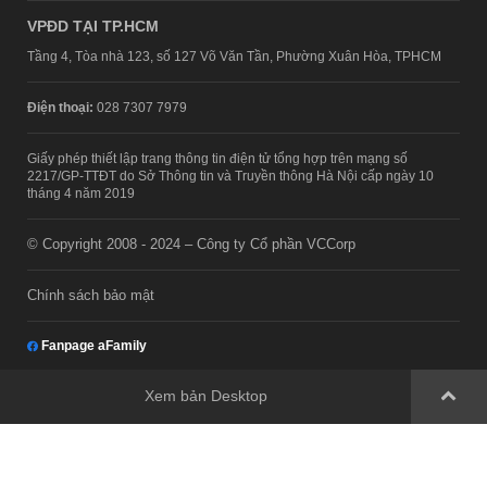
VPĐD TẠI TP.HCM
Tầng 4, Tòa nhà 123, số 127 Võ Văn Tần, Phường Xuân Hòa, TPHCM
Điện thoại:
028 7307 7979
Giấy phép thiết lập trang thông tin điện tử tổng hợp trên mạng số
2217/GP-TTĐT do Sở Thông tin và Truyền thông Hà Nội cấp ngày 10
tháng 4 năm 2019
© Copyright 2008 - 2024 – Công ty Cổ phần VCCorp
Chính sách bảo mật
Fanpage aFamily
Xem bản Desktop