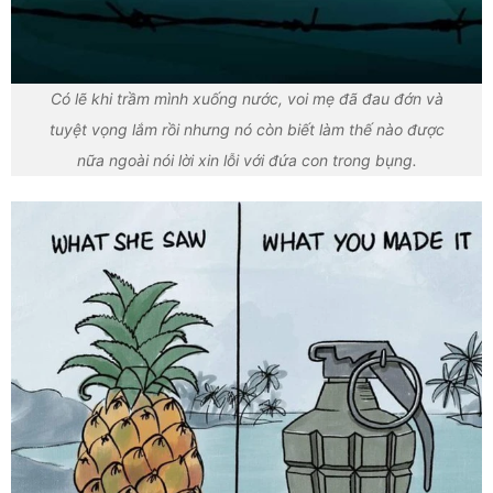
Có lẽ khi trầm mình xuống nước, voi mẹ đã đau đớn và
tuyệt vọng lắm rồi nhưng nó còn biết làm thế nào được
nữa ngoài nói lời xin lỗi với đứa con trong bụng.