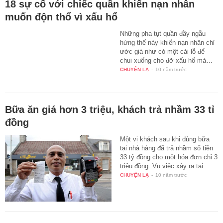
18 sự cố với chiếc quần khiến nạn nhân
muốn độn thổ vì xấu hổ
Những pha tụt quần đầy ngẫu
hứng thế này khiến nạn nhân chỉ
ước giá như có một cái lỗ để
chui xuống cho đỡ xấu hổ mà…
CHUYỆN LẠ
-
10 năm trước
Bữa ăn giá hơn 3 triệu, khách trả nhầm 33 tỉ
đồng
Một vị khách sau khi dùng bữa
tại nhà hàng đã trả nhầm số tiền
33 tỷ đồng cho một hóa đơn chỉ 3
triệu đồng. Vụ việc xảy ra tại…
CHUYỆN LẠ
-
10 năm trước