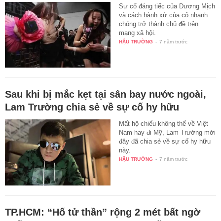
Sự cố đáng tiếc của Dương Mịch
và cách hành xử của cô nhanh
chóng trở thành chủ đề trên
mạng xã hội.
HẬU TRƯỜNG
-
7 năm trước
Sau khi bị mắc kẹt tại sân bay nước ngoài,
Lam Trường chia sẻ về sự cố hy hữu
Mất hộ chiếu không thể về Việt
Nam hay đi Mỹ, Lam Trường mới
đây đã chia sẻ về sự cố hy hữu
này.
HẬU TRƯỜNG
-
7 năm trước
TP.HCM: “Hố tử thần” rộng 2 mét bất ngờ