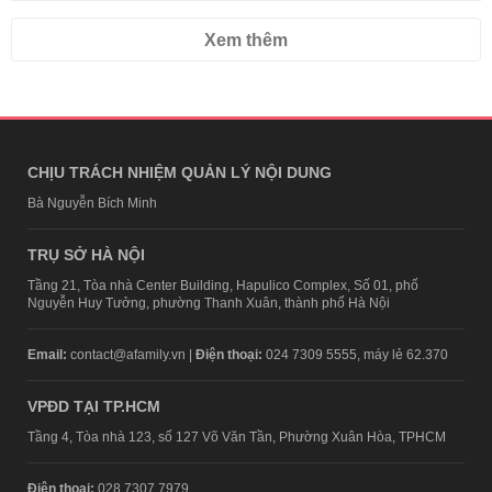
Xem thêm
CHỊU TRÁCH NHIỆM QUẢN LÝ NỘI DUNG
Bà Nguyễn Bích Minh
TRỤ SỞ HÀ NỘI
Tầng 21, Tòa nhà Center Building, Hapulico Complex, Số 01, phố
Nguyễn Huy Tưởng, phường Thanh Xuân, thành phố Hà Nội
Email:
contact@afamily.vn |
Điện thoại:
024 7309 5555, máy lẻ 62.370
VPĐD TẠI TP.HCM
Tầng 4, Tòa nhà 123, số 127 Võ Văn Tần, Phường Xuân Hòa, TPHCM
Điện thoại:
028 7307 7979