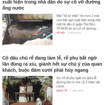
xuất hiện trong nhà dân do sự cố vỡ đường
ống nước
Một "hố tử thần" lớn hơn 2 mét
vừa bất ngờ xuất hiện trong nhà
một hộ dân ở quận Thủ Đức,
TP.HCM do sự cố vỡ đường…
XÃ HỘI
-
7 năm trước
Cô dâu chú rể đang làm lễ, rể phụ bất ngờ
lăn đùng ra xỉu, giành hết sự chú ý của quan
khách, buộc đám cưới phải hủy ngang
Sự cố rể phụ ngất xỉu giữa lễ
đường làm lu mờ cả 2 nhân vật
chính.
QUỐC TẾ
-
7 năm trước