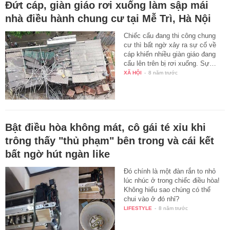
Đứt cáp, giàn giáo rơi xuống làm sập mái
nhà điều hành chung cư tại Mễ Trì, Hà Nội
Chiếc cẩu đang thi công chung
cư thì bất ngờ xảy ra sự cố về
cáp khiến nhiều giàn giáo đang
cẩu lên trên bị rơi xuống. Sự…
XÃ HỘI
-
8 năm trước
Bật điều hòa không mát, cô gái té xỉu khi
trông thấy "thủ phạm" bên trong và cái kết
bất ngờ hút ngàn like
Đó chính là một đàn rắn to nhỏ
lúc nhúc ở trong chiếc điều hòa!
Không hiểu sao chúng có thể
chui vào ở đó nhỉ?
LIFESTYLE
-
8 năm trước