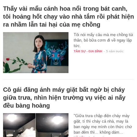
Thấy vài mẩu cánh hoa nổi trong bát canh,
tôi hoảng hốt chạy vào nhà tắm rồi phát hiện
ra nhầm lẫn tai hại của mẹ chồng
Tôi nói mấy câu mà mẹ chồng tủi
thân, bỏ bữa cơm đi về ngay lập
tức.
TÂM SỰ - GIA ĐÌNH
-
5 năm trước
Cô gái đăng ảnh máy giặt bất ngờ bị cháy
giữa trưa, nhìn hiện trường vụ việc ai nấy
đều bàng hoàng
"Giữa trưa chập điện cháy máy
giặt, tí thì cháy cả nhà, may là
ban ngày mẹ mình còn thức chứ
ban đêm thì... không dám…