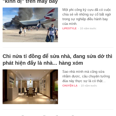
"kinh dị" trên máy bay
Một phi công kỳ cựu đã có cuộc
chia sẻ về những sự cố bất ngờ
trong sự nghiệp điều hành bay
của mình.
LIFESTYLE
-
10 năm trước
Chi nửa tỉ đồng để sửa nhà, đang sửa dở thì
phát hiện đấy là nhà... hàng xóm
Sao nhà mình mà cũng sửa
nhầm được, câu chuyện tưởng
đùa này thực sự là có thật...
CHUYỆN LẠ
-
10 năm trước