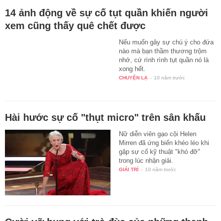
14 ảnh động về sự cố tụt quần khiến người
xem cũng thấy quê chết được
Nếu muốn gây sự chú ý cho đứa
nào mà bạn thầm thương trộm
nhớ, cứ rình rình tụt quần nó là
xong hết.
CHUYỆN LẠ
-
10 năm trước
Hài hước sự cố "thụt micro" trên sân khấu
Nữ diễn viên gạo cội Helen
Mirren đã ứng biến khéo léo khi
gặp sự cố kỹ thuật "khó đỡ"
trong lúc nhận giải.
GIẢI TRÍ
-
10 năm trước