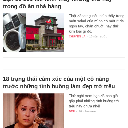
trong đồ ăn nhà hàng
Thật đáng sợ nếu nhìn thấy trong
món salad của mình có một ít da
ngón tay, chân chuột, hay thứ
kim loại gì đó.
CHUYỆN LẠ
-
10 năm trước
18 trạng thái cảm xúc của một cô nàng
trước những tình huống làm đẹp trớ trêu
Thử nghĩ xem bạn đã bao giờ
gặp phải những tình huống trớ
trêu này chưa nhé!
ĐẸP
-
10 năm trước