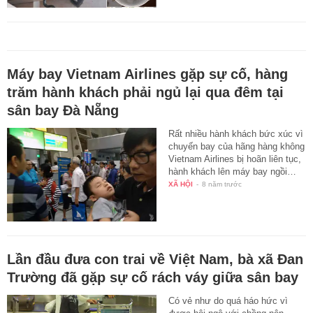
Máy bay Vietnam Airlines gặp sự cố, hàng
trăm hành khách phải ngủ lại qua đêm tại
sân bay Đà Nẵng
Rất nhiều hành khách bức xúc vì
chuyến bay của hãng hàng không
Vietnam Airlines bị hoãn liên tục,
hành khách lên máy bay ngồi…
XÃ HỘI
-
8 năm trước
Lần đầu đưa con trai về Việt Nam, bà xã Đan
Trường đã gặp sự cố rách váy giữa sân bay
Có vẻ như do quá háo hức vì