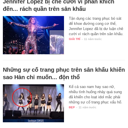
Jennifer Lopez bị chê cười vì phấn khích
đến... rách quần trên sân khấu
Tận dụng các trang phục bó sát
để khoe đường cong cơ thể,
Jennifer Lopez đã bị dư luận chê
cười vì rách quần trên sân khấu.
GIẢI TRÍ
-
11 năm trước
Những sự cố trang phục trên sân khấu khiến
sao Hàn chỉ muốn... độn thổ
Kể cả sao nam hay sao nữ,
nhiều tình huống nhảy quá sung
đã khiến cho loạt idol mắc phải
những sự cố trang phục xấu hổ.
ĐẸP
-
11 năm trước