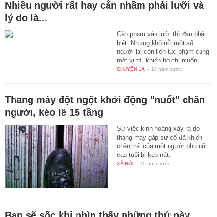
Nhiều người rất hay cắn nhầm phải lưỡi và
lý do là...
Cắn phạm vào lưỡi thì đau phải
biết. Nhưng khổ nỗi một số
người lại còn liên tục phạm cùng
một vị trí, khiến họ chỉ muốn…
CHUYỆN LẠ
-
10 năm trước
Thang máy đột ngột khởi động "nuốt" chân
người, kéo lê 15 tầng
Sự việc kinh hoàng xảy ra do
thang máy gặp sự cố đã khiến
chân trái của một người phụ nữ
cao tuổi bị kẹp nát.
XÃ HỘI
-
10 năm trước
Bạn sẽ sốc khi nhìn thấy những thứ này