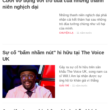
Cười vỡ bụng với trò đùa của những thanh
niên nghịch dại
Những thanh niên nghịch dại phải
nhận cái kết thảm hại sau những
trò đùa tưởng chừng như vô hại
của mình.
CHUYỆN LẠ
-
11 năm trước
Sự cố "bấm nhầm nút" hi hữu tại The Voice
UK
Gây ra sự cố hi hữu trên sân
khấu The Voice UK, song nam ca
sĩ Will.I.Am lại nhận được sự
ủng hộ từ khán giả vì thẳng
thắn…
GIẢI TRÍ
-
11 năm trước