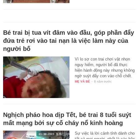
Bé trai bị tua vít đâm vào đầu, góp phần đẩy
đứa trẻ rơi vào tai nạn là việc làm này của
người bố
Vì lo sợ con trai chơi vật nhọn
nguy hiểm, người bố đã thực
hiện hành động này nhưng không
ngờ suýt đẩy con vào chỗ chết.
MẸ VÀ BÉ
-
8 năm trước
Nghịch pháo hoa dịp Tết, bé trai 8 tuổi suýt
mất mạng bởi sự cố cháy nổ kinh hoàng
Sự việc là lời cảnh tỉnh dành cho
tất cả mọi người, nhất là các bậc