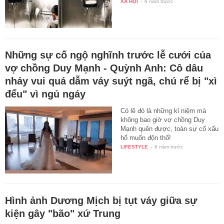
XÃ HỘI
-
6 năm trước
Những sự cố ngộ nghĩnh trước lễ cưới của
vợ chồng Duy Mạnh - Quỳnh Anh: Cô dâu
nhảy vui quá dẫm váy suýt ngã, chú rể bị "xì
đểu" vì ngủ ngáy
Có lẽ đó là những kỉ niệm mà
không bao giờ vợ chồng Duy
Mạnh quên được, toàn sự cố xấu
hổ muốn độn thổ!
LIFESTYLE
-
6 năm trước
Hình ảnh Dương Mịch bị tụt váy giữa sự
kiện gây "bão" xứ Trung