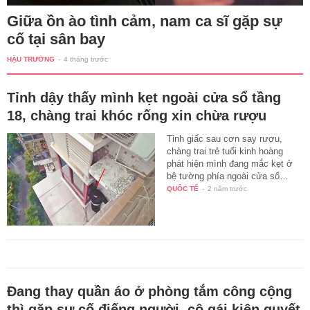
Giữa ồn ào tình cảm, nam ca sĩ gặp sự
cố tại sân bay
HẬU TRƯỜNG
-
4 tháng trước
Tỉnh dậy thấy mình kẹt ngoài cửa sổ tầng
18, chàng trai khóc rống xin chừa rượu
Tỉnh giấc sau cơn say rượu,
chàng trai trẻ tuổi kinh hoàng
phát hiện mình đang mắc kẹt ở
bệ tường phía ngoài cửa sổ…
QUỐC TẾ
-
2 năm trước
Đang thay quần áo ở phòng tắm công cộng
thì gặp sự cố điếng người, cô gái kiên quyết