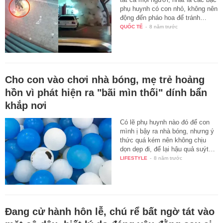
phụ huynh có con nhỏ, không nên
động đến pháo hoa để tránh…
QUỐC TẾ
-
8 năm trước
Cho con vào chơi nhà bóng, mẹ trẻ hoảng
hồn vì phát hiện ra "bãi mìn thối" dính bẩn
khắp nơi
Có lẽ phụ huynh nào đó để con
mình ị bậy ra nhà bóng, nhưng ý
thức quá kém nên không chịu
dọn dẹp đi, để lại hậu quả suýt…
LIFESTYLE
-
8 năm trước
Đang cử hành hôn lễ, chú rể bất ngờ tát vào