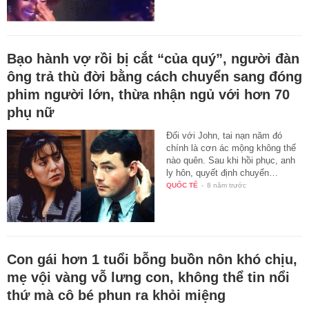
Bạo hành vợ rồi bị cắt “của quý”, người đàn
ông trả thù đời bằng cách chuyển sang đóng
phim người lớn, thừa nhận ngủ với hơn 70
phụ nữ
Đối với John, tai nạn năm đó
chính là cơn ác mộng không thể
nào quên. Sau khi hồi phục, anh
ly hôn, quyết định chuyển…
QUỐC TẾ
-
8 năm trước
Con gái hơn 1 tuổi bỗng buồn nôn khó chịu,
mẹ vội vàng vỗ lưng con, không thể tin nổi
thứ mà cô bé phun ra khỏi miệng