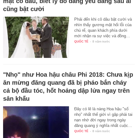
mặt cô dâu, biết lý do đáng yêu đằng sau ai
cũng bật cười
Phải đến khi cô dâu bật cười và
nhìn thấy gương mặt hối lỗi của
chú rể, quan khách phía dưới
mới nhận ra sự việc và đồng…
QUỐC TẾ
-
8 năm trước
"Nhọ" như Hoa hậu châu Phi 2018: Chưa kịp
ăn mừng đăng quang đã bị pháo bắn cháy
cả bộ đầu tóc, hốt hoảng dập lửa ngay trên
sân khấu
Đây có lẽ là nàng Hoa hậu "số
nhọ" nhất thế giới vì gặp phải tai
nạn nhớ đời ngay trong ngày
đăng quang ý nghĩa nhất cuộc…
QUỐC TẾ
-
8 năm trước