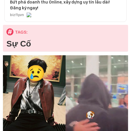
Bứt phá doanh thu Online, xây dựng uy tín lâu dài!
Đăng ký ngay!
bizfly.vn
TAGS:
Sự Cố