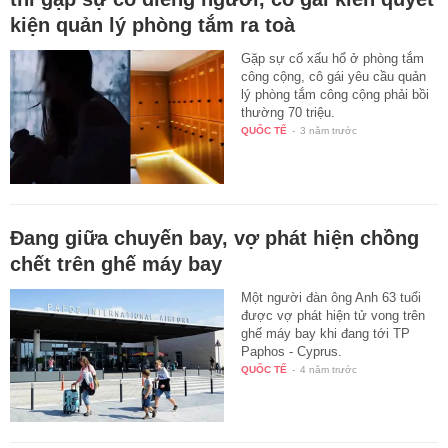
kiện quản lý phòng tắm ra toà
Gặp sự cố xấu hổ ở phòng tắm
công cộng, cô gái yêu cầu quản
lý phòng tắm công cộng phải bồi
thường 70 triệu.
QUỐC TẾ
-
3 năm trước
Đang giữa chuyến bay, vợ phát hiện chồng
chết trên ghế máy bay
Một người đàn ông Anh 63 tuổi
được vợ phát hiện tử vong trên
ghế máy bay khi đang tới TP
Paphos - Cyprus.
QUỐC TẾ
-
4 năm trước