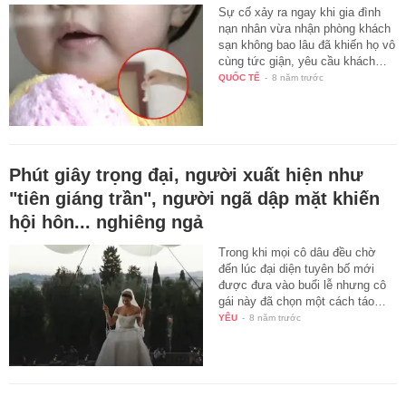
Sự cố xảy ra ngay khi gia đình
nạn nhân vừa nhận phòng khách
sạn không bao lâu đã khiến họ vô
cùng tức giận, yêu cầu khách…
QUỐC TẾ
-
8 năm trước
Phút giây trọng đại, người xuất hiện như
"tiên giáng trần", người ngã dập mặt khiến
hội hôn... nghiêng ngả
Trong khi mọi cô dâu đều chờ
đến lúc đại diện tuyên bố mới
được đưa vào buổi lễ nhưng cô
gái này đã chọn một cách táo…
YÊU
-
8 năm trước