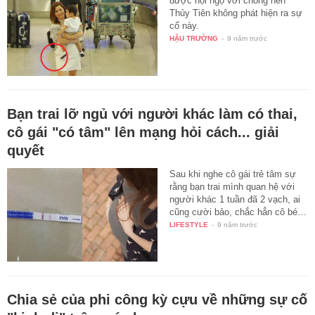
được hội ngộ với chồng nên
Thủy Tiên không phát hiện ra sự
cố này.
HẬU TRƯỜNG
-
9 năm trước
Bạn trai lỡ ngủ với người khác làm có thai,
cô gái "có tâm" lên mạng hỏi cách... giải
quyết
Sau khi nghe cô gái trẻ tâm sự
rằng bạn trai mình quan hệ với
người khác 1 tuần đã 2 vạch, ai
cũng cười bảo, chắc hẳn cô bé…
LIFESTYLE
-
9 năm trước
Chia sẻ của phi công kỳ cựu về những sự cố