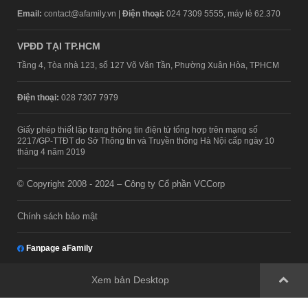
Email:
contact@afamily.vn |
Điện thoại:
024 7309 5555, máy lẻ 62.370
VPĐD TẠI TP.HCM
Tầng 4, Tòa nhà 123, số 127 Võ Văn Tần, Phường Xuân Hòa, TPHCM
Điện thoại:
028 7307 7979
Giấy phép thiết lập trang thông tin điện tử tổng hợp trên mạng số
2217/GP-TTĐT do Sở Thông tin và Truyền thông Hà Nội cấp ngày 10
tháng 4 năm 2019
© Copyright 2008 - 2024 – Công ty Cổ phần VCCorp
Chính sách bảo mật
Fanpage aFamily
Xem bản Desktop