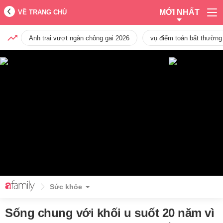
MỚI NHẤT
VỀ TRANG CHỦ
Anh trai vượt ngàn chông gai 2026
vụ điểm toán bất thường
Sức khỏe
Sống chung với khối u suốt 20 năm vì