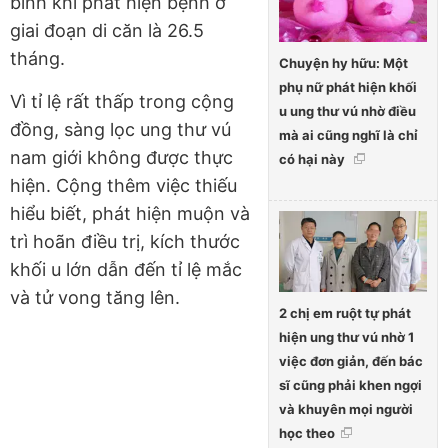
bình khi phát hiện bệnh ở
giai đoạn di căn là 26.5
tháng.
Chuyện hy hữu: Một
phụ nữ phát hiện khối
Vì tỉ lệ rất thấp trong cộng
u ung thư vú nhờ điều
đồng, sàng lọc ung thư vú
mà ai cũng nghĩ là chỉ
nam giới không được thực
có hại này
hiện. Cộng thêm việc thiếu
hiểu biết, phát hiện muộn và
trì hoãn điều trị, kích thước
khối u lớn dẫn đến tỉ lệ mắc
và tử vong tăng lên.
2 chị em ruột tự phát
hiện ung thư vú nhờ 1
việc đơn giản, đến bác
sĩ cũng phải khen ngợi
và khuyên mọi người
học theo