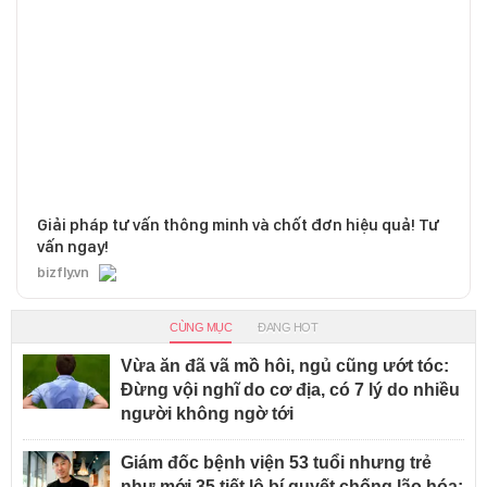
Giải pháp tư vấn thông minh và chốt đơn hiệu quả! Tư
vấn ngay!
bizfly.vn
CÙNG MỤC
ĐANG HOT
Vừa ăn đã vã mồ hôi, ngủ cũng ướt tóc:
Đừng vội nghĩ do cơ địa, có 7 lý do nhiều
người không ngờ tới
Giám đốc bệnh viện 53 tuổi nhưng trẻ
như mới 35 tiết lộ bí quyết chống lão hóa: