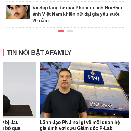
Vẻ đẹp lãng tử của Phó chủ tịch Hội Điện
ảnh Việt Nam khiến nữ đại gia yêu suốt
20 năm
TIN NỔI BẬT AFAMILY
nữ bị đau
Lãnh đạo PNJ nói gì về mối quan hệ
ng bỏ qua
gia đình với cựu Giám đốc P-Lab