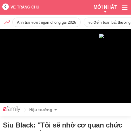
MỚI NHẤT
VỀ TRANG CHỦ
Anh trai vượt ngàn chông gai 2026
vụ điểm toán bất thường
Hậu trường
Siu Black: "Tôi sẽ nhờ cơ quan chức