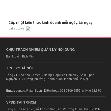
Cập nhật kiến thức kinh doanh mỗi ngày, tải ngay!
cafebiz.vn
CHỊU TRÁCH NHIỆM QUẢN LÝ NỘI DUNG
Bà Nguyễn Bích Minh
TRỤ SỞ HÀ NỘI
Tầng 21, Tòa nhà Center Building, Hapulico Complex, Số 01, phố
Nguyễn Huy Tưởng, phường Thanh Xuân, thành phố Hà Nội
Email:
contact@afamily.vn |
Điện thoại:
024 7309 5555, máy lẻ 62.370
VPĐD TẠI TP.HCM
Tầng 4, Tòa nhà 123, số 127 Võ Văn Tần, Phường Xuân Hòa, TPHCM