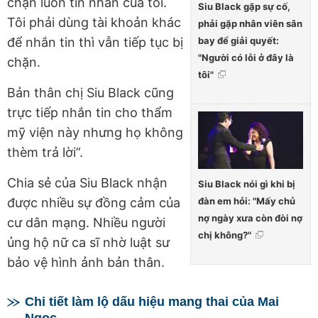
chặn luôn tin nhắn của tôi.
Siu Black gặp sự cố,
Tôi phải dùng tài khoản khác
phải gặp nhân viên sân
bay để giải quyết:
để nhắn tin thì vẫn tiếp tục bị
"Người có lỗi ở đây là
chặn.
tôi"
Bản thân chị Siu Black cũng
trực tiếp nhắn tin cho thẩm
mỹ viện này nhưng họ không
thèm trả lời”.
Chia sẻ của Siu Black nhận
Siu Black nói gì khi bị
đàn em hỏi: "Mấy chủ
được nhiều sự đồng cảm của
nợ ngày xưa còn đòi nợ
cư dân mạng. Nhiều người
chị không?"
ủng hộ nữ ca sĩ nhờ luật sư
bảo vệ hình ảnh bản thân.
Chi tiết làm lộ dấu hiệu mang thai của Mai