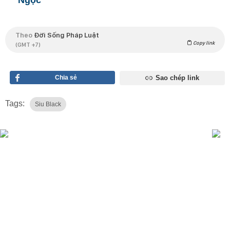
Ngọc
Theo
Đời Sống Pháp Luật
Copy link
(GMT +7)
Chia sẻ
Sao chép link
Tags:
Siu Black