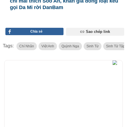
chỉ mãi thích Soo Ah, khán giả đồng loạt kêu
gọi Da Mi rời DanBam
Chia sẻ
Sao chép link
Tags:
Chí Nhân
Việt Anh
Quỳnh Nga
Sinh Từ
Sinh Tử Tập 