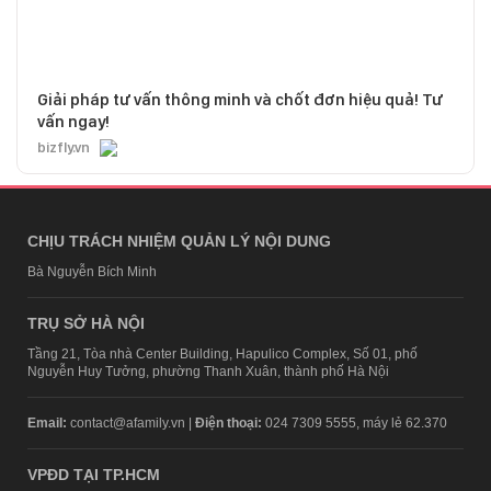
Giải pháp tư vấn thông minh và chốt đơn hiệu quả! Tư
vấn ngay!
bizfly.vn
CHỊU TRÁCH NHIỆM QUẢN LÝ NỘI DUNG
Bà Nguyễn Bích Minh
TRỤ SỞ HÀ NỘI
Tầng 21, Tòa nhà Center Building, Hapulico Complex, Số 01, phố
Nguyễn Huy Tưởng, phường Thanh Xuân, thành phố Hà Nội
Email:
contact@afamily.vn |
Điện thoại:
024 7309 5555, máy lẻ 62.370
VPĐD TẠI TP.HCM