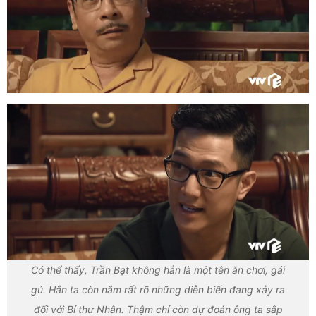
Có thể thấy, Trần Bạt không hẳn là một tên ăn chơi, gái
gú. Hắn ta còn nắm rất rõ những diễn biến đang xảy ra
đối với Bí thư Nhân. Thậm chí còn dự đoán ông ta sắp