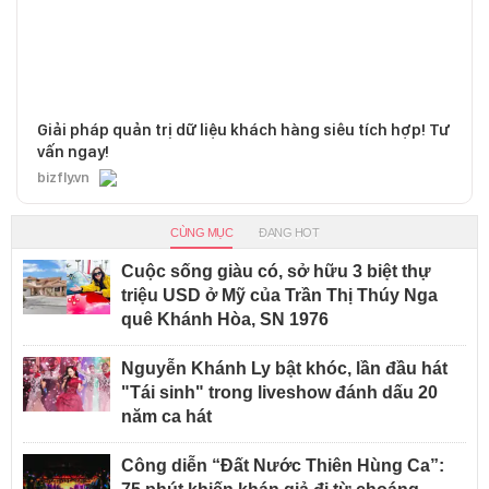
Giải pháp quản trị dữ liệu khách hàng siêu tích hợp! Tư
vấn ngay!
bizfly.vn
CÙNG MỤC
ĐANG HOT
Cuộc sống giàu có, sở hữu 3 biệt thự
triệu USD ở Mỹ của Trần Thị Thúy Nga
quê Khánh Hòa, SN 1976
Nguyễn Khánh Ly bật khóc, lần đầu hát
"Tái sinh" trong liveshow đánh dấu 20
năm ca hát
Công diễn “Đất Nước Thiên Hùng Ca”: