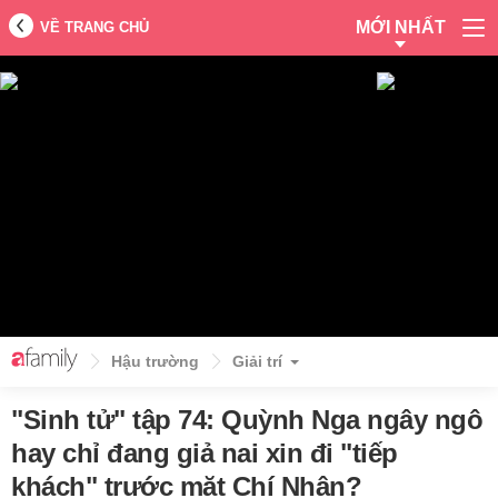
MỚI NHẤT
VỀ TRANG CHỦ
Hậu trường
Giải trí
"Sinh tử" tập 74: Quỳnh Nga ngây ngô
hay chỉ đang giả nai xin đi "tiếp
khách" trước mặt Chí Nhân?