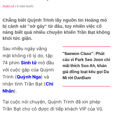
Xuân Lê
6 năm trước
Chẳng biết Quỳnh Trinh lấy nguồn tin Hoàng mỏ
bị cảnh sát "sờ gáy" từ đâu, tuy nhiên việc cô
nàng biết quá nhiều chuyện khiến Trần Bạt không
khỏi tức giận.
Sau nhiều ngày vắng
"Itaewon Class": Phát
mặt không rõ lý do, tập
cáu vì Park Seo Joon chỉ
74 phim
Sinh tử
mở đầu
mãi thích Soo Ah, khán
với cuộc gặp của Quỳnh
giả đồng loạt kêu gọi Da
Trinh (
Quỳnh Nga
) và
Mi rời DanBam
nhân tình Trần Bạt (
Chí
Nhân
).
Tại cuộc nói chuyện, Quỳnh Trinh đã xin phép
Trần Bạt cho cô được đi tiếp khách VIP của Vũ.