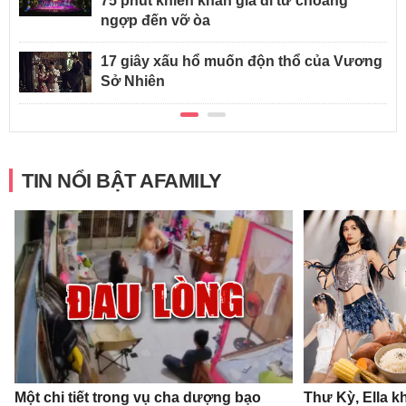
75 phút khiến khán giả đi từ choáng
ngợp đến vỡ òa
17 giây xấu hổ muốn độn thổ của Vương
Sở Nhiên
TIN NỔI BẬT AFAMILY
Một chi tiết trong vụ cha dượng bạo
Thư Kỳ, Ella k