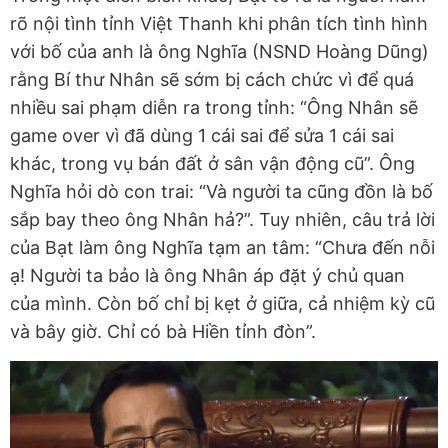
rõ nội tình tỉnh Việt Thanh khi phân tích tình hình
với bố của anh là ông Nghĩa (NSND Hoàng Dũng)
rằng Bí thư Nhân sẽ sớm bị cách chức vì để quá
nhiều sai phạm diễn ra trong tỉnh: “Ông Nhân sẽ
game over vì đã dùng 1 cái sai để sửa 1 cái sai
khác, trong vụ bán đất ở sân vận động cũ”. Ông
Nghĩa hỏi dò con trai: “Và người ta cũng đồn là bố
sắp bay theo ông Nhân hả?”. Tuy nhiên, câu trả lời
của Bạt làm ông Nghĩa tạm an tâm: “Chưa đến nỗi
ạ! Người ta bảo là ông Nhân áp đặt ý chủ quan
của mình. Còn bố chỉ bị kẹt ở giữa, cả nhiệm kỳ cũ
và bây giờ. Chỉ có bà Hiền tỉnh đòn”.