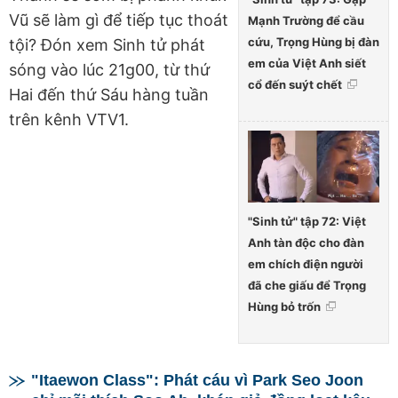
Vũ sẽ làm gì để tiếp tục thoát
Mạnh Trường để cầu
cứu, Trọng Hùng bị đàn
tội? Đón xem Sinh tử phát
em của Việt Anh siết
sóng vào lúc 21g00, từ thứ
cổ đến suýt chết
Hai đến thứ Sáu hàng tuần
trên kênh VTV1.
"Sinh tử" tập 72: Việt
Anh tàn độc cho đàn
em chích điện người
đã che giấu để Trọng
Hùng bỏ trốn
"Itaewon Class": Phát cáu vì Park Seo Joon