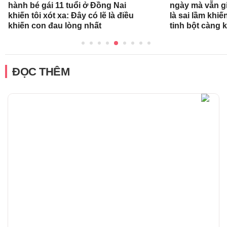
hành bé gái 11 tuổi ở Đồng Nai
ngày mà vẫn g
khiến tôi xót xa: Đây có lẽ là điều
là sai lầm khi
khiến con đau lòng nhất
tinh bột càng 
ĐỌC THÊM