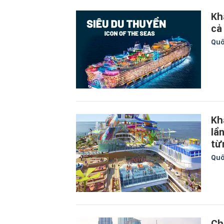
Kh
cả
Quố
Kh
lầ
từ
Quố
Ch