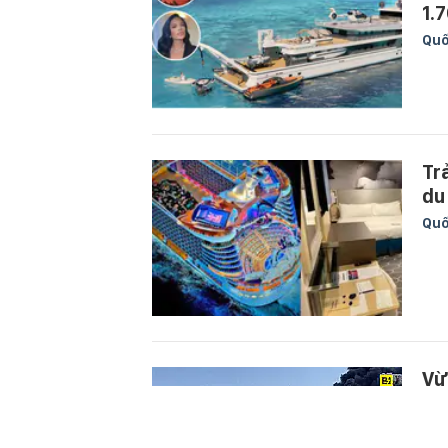
1.
Quố
Tr
du
Quố
Vừ
th
Quố