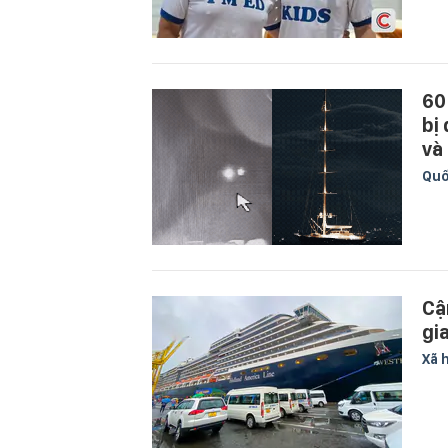
60
bị
và
Quố
Cậ
gi
Xã 