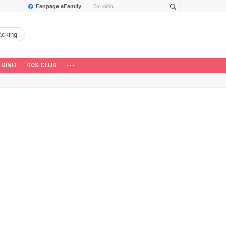
Fanpage aFamily
hacking
 ĐÌNH
40S CLUB