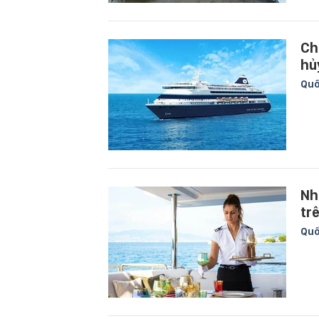
Ch
hủ
Quố
Nh
tr
Quố