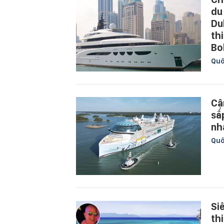
du
Du
th
Bo
Quố
Cậ
sắ
nh
Quố
Si
th