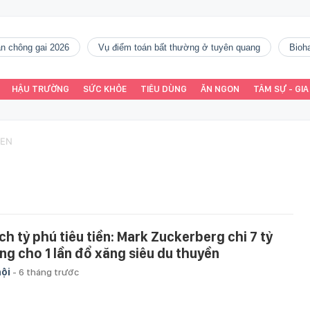
gàn chông gai 2026
vụ điểm toán bất thường ở tuyên quang
Bio
HẬU TRƯỜNG
SỨC KHỎE
TIÊU DÙNG
ĂN NGON
TÂM SỰ - GIA
YEN
ch tỷ phú tiêu tiền: Mark Zuckerberg chi 7 tỷ
ng cho 1 lần đổ xăng siêu du thuyền
hội
-
6 tháng trước