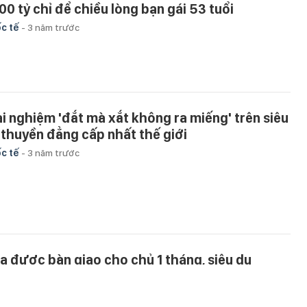
700 tỷ chỉ để chiều lòng bạn gái 53 tuổi
c tế
-
3 năm trước
ải nghiệm 'đắt mà xắt không ra miếng' trên siêu
 thuyền đẳng cấp nhất thế giới
c tế
-
3 năm trước
a được bàn giao cho chủ 1 tháng, siêu du
uyền cháy rụi
c tế
-
4 năm trước