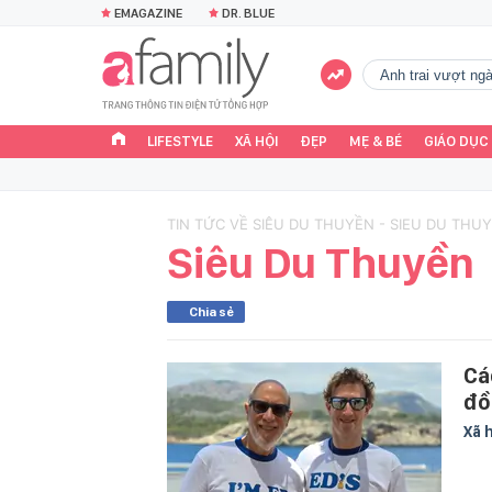
EMAGAZINE
DR. BLUE
Anh trai vượt n
LIFESTYLE
XÃ HỘI
ĐẸP
MẸ & BÉ
GIÁO DỤC
TIN TỨC VỀ SIÊU DU THUYỀN - SIEU DU THU
Siêu Du Thuyền
Chia sẻ
Cá
đồ
Xã 