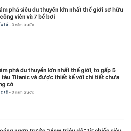
ám phá siêu du thuyền lớn nhất thế giới sở hữu
 công viên và 7 bể bơi
c tế
-
3 năm trước
ám phá du thuyền lớn nhất thế giới, to gấp 5
n tàu Titanic và được thiết kế với chi tiết chưa
ng có
c tế
-
3 năm trước
oáng ngợp trước "view triệu đô" từ chiếc siêu