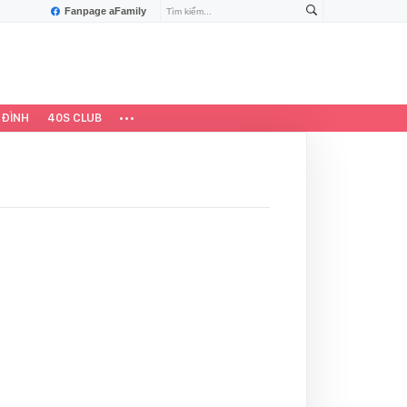
Fanpage aFamily
 ĐÌNH
40S CLUB