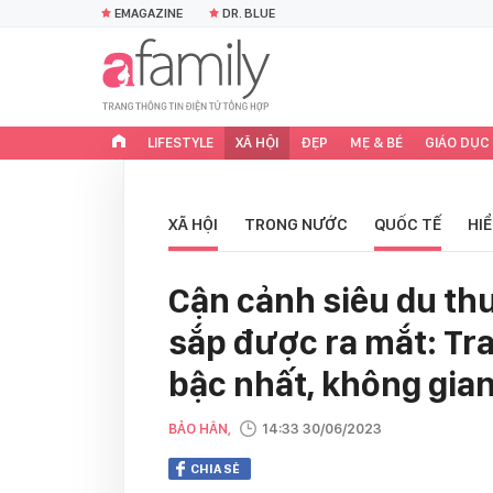
EMAGAZINE
DR. BLUE
LIFESTYLE
XÃ HỘI
ĐẸP
MẸ & BÉ
GIÁO DỤC
XÃ HỘI
TRONG NƯỚC
QUỐC TẾ
HI
Cận cảnh siêu du thu
sắp được ra mắt: Tra
bậc nhất, không gia
BẢO HÂN,
14:33 30/06/2023
CHIA SẺ