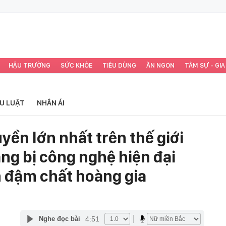
HẬU TRƯỜNG
SỨC KHỎE
TIÊU DÙNG
ĂN NGON
TÂM SỰ - GIA
ỂU LUẬT
NHÂN ÁI
yền lớn nhất trên thế giới
ng bị công nghệ hiện đại
n đậm chất hoàng gia
4:51
Nghe đọc bài