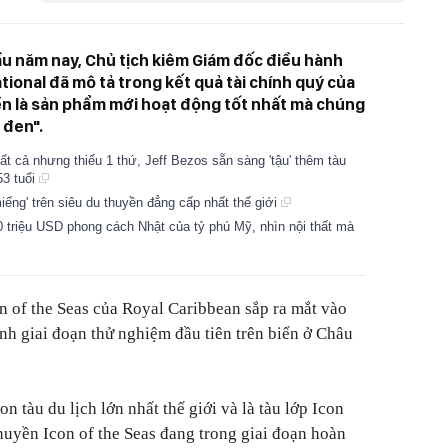
ầu năm nay, Chủ tịch kiêm Giám đốc điều hành
tional đã mô tả trong kết quả tài chính quý của
ền là sản phẩm mới hoạt động tốt nhất mà chúng
 đen".
ất cả nhưng thiếu 1 thứ, Jeff Bezos sẵn sàng 'tậu' thêm tàu
53 tuổi
iếng' trên siêu du thuyền đẳng cấp nhất thế giới
60 triệu USD phong cách Nhật của tỷ phú Mỹ, nhìn nội thất mà
 of the Seas của Royal Caribbean sắp ra mắt vào
nh giai đoạn thử nghiệm đầu tiên trên biển ở Châu
n tàu du lịch lớn nhất thế giới và là tàu lớp Icon
thuyền Icon of the Seas đang trong giai đoạn hoàn