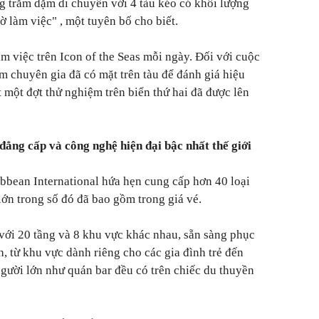
ng trăm dặm di chuyển với 4 tàu kéo có khối lượng
iờ làm việc"
, một tuyên bố cho biết.
 việc trên Icon of the Seas mỗi ngày. Đối với cuộc
m chuyên gia đã có mặt trên tàu để đánh giá hiệu
 một đợt thử nghiệm trên biển thứ hai đã được lên
 đẳng cấp và công nghệ hiện đại bậc nhất thế giới
bbean International hứa hẹn cung cấp hơn 40 loại
 lớn trong số đó đã bao gồm trong giá vé.
 với 20 tầng và 8 khu vực khác nhau, sẵn sàng phục
, từ khu vực dành riêng cho các gia đình trẻ đến
gười lớn như quán bar đều có trên chiếc du thuyền