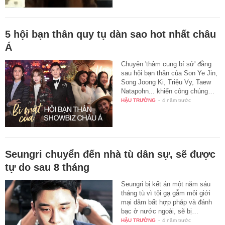
5 hội bạn thân quy tụ dàn sao hot nhất châu
Á
Chuyện 'thâm cung bí sử' đằng
sau hội bạn thân của Son Ye Jin,
Song Joong Ki, Triệu Vy, Taew
Natapohn... khiến công chúng…
HẬU TRƯỜNG
-
4 năm trước
Seungri chuyển đến nhà tù dân sự, sẽ được
tự do sau 8 tháng
Seungri bị kết án một năm sáu
tháng tù vì tội gạ gẫm môi giới
mại dâm bất hợp pháp và đánh
bạc ở nước ngoài, sẽ bị…
HẬU TRƯỜNG
-
4 năm trước