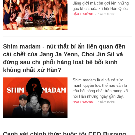
đẳng giới mà còn gợi lên những
góc khuất của xã hội Hàn Quốc.
HẬU TRƯỜNG
-
7 năm trước
Shim madam - nút thắt bí ẩn liên quan đến
cái chết của Jang Ja Yeon, Choi Jin Sil và
đứng sau chi phối hàng loạt bê bối kinh
khủng nhất xứ Hàn?
Shim madam là ai và có sức
mạnh quyền lực thế nào vẫn là
câu hỏi nóng nhất trên mạng xã
hội Hàn những ngày gần đây.
HẬU TRƯỜNG
-
7 năm trước
Cảnh sát chính thức buộc tội CEO Burning