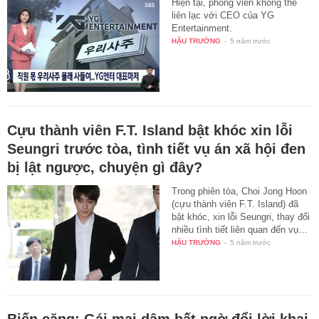
Hiện tại, phóng viên không thể
liên lạc với CEO của YG
Entertainment.
HẬU TRƯỜNG
-
5 năm trước
Cựu thành viên F.T. Island bật khóc xin lỗi
Seungri trước tòa, tình tiết vụ án xã hội đen
bị lật ngược, chuyện gì đây?
Trong phiên tòa, Choi Jong Hoon
(cựu thành viên F.T. Island) đã
bật khóc, xin lỗi Seungri, thay đổi
nhiều tình tiết liên quan đến vụ…
HẬU TRƯỜNG
-
5 năm trước
Biến căng: Gái mại dâm bất ngờ đổi lời khai