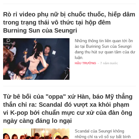
Rò rỉ video phụ nữ bị chuốc thuốc, hiếp dâm
trong trạng thái vô thức tại hộp đêm
Burning Sun của Seungri
Những thông tin liên quan tới ồn
ào tại Burining Sun của Seungri
đang thu hút sự quan tâm của dư
luận.
HẬU TRƯỜNG
-
7 năm trước
Từ bê bối của "oppa" xứ Hàn, báo Mỹ thẳng
thắn chỉ ra: Scandal đó vượt xa khỏi phạm
vi K-pop bởi chuẩn mực cư xử của đàn ông
ngày càng đáng lo ngại
Scandal của Seungri không
những chỉ ra vô số sự bất bình