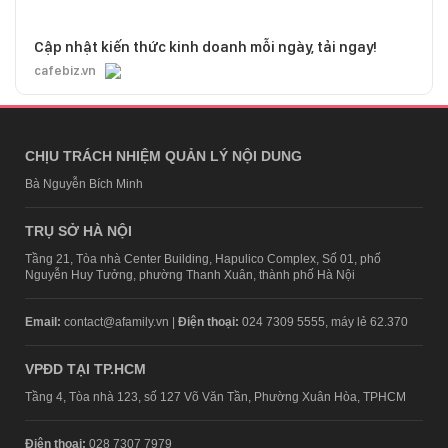
Cập nhật kiến thức kinh doanh mỗi ngày, tải ngay!
cafebiz.vn
CHỊU TRÁCH NHIỆM QUẢN LÝ NỘI DUNG
Bà Nguyễn Bích Minh
TRỤ SỞ HÀ NỘI
Tầng 21, Tòa nhà Center Building, Hapulico Complex, Số 01, phố
Nguyễn Huy Tưởng, phường Thanh Xuân, thành phố Hà Nội
Email:
contact@afamily.vn |
Điện thoại:
024 7309 5555, máy lẻ 62.370
VPĐD TẠI TP.HCM
Tầng 4, Tòa nhà 123, số 127 Võ Văn Tần, Phường Xuân Hòa, TPHCM
Điện thoại:
028 7307 7979