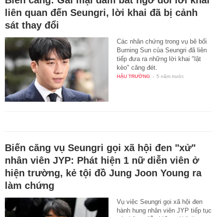
liên quan đến Seungri, lời khai đã bị cảnh
sát thay đổi
Các nhân chứng trong vụ bê bối
Burning Sun của Seungri đã liên
tiếp đưa ra những lời khai "lật
kèo" căng đét.
HẬU TRƯỜNG
-
5 năm trước
Biến căng vụ Seungri gọi xã hội đen "xử"
nhân viên JYP: Phát hiện 1 nữ diễn viên ở
hiện trường, kẻ tội đồ Jung Joon Young ra
làm chứng
Vụ việc Seungri gọi xã hội đen
hành hung nhân viên JYP tiếp tục