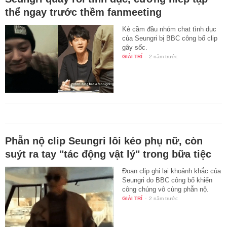
thể ngay trước thềm fanmeeting
Kẻ cầm đầu nhóm chat tình dục
của Seungri bị BBC công bố clip
gây sốc.
GIẢI TRÍ
-
2 năm trước
Phẫn nộ clip Seungri lôi kéo phụ nữ, còn
suýt ra tay "tác động vật lý" trong bữa tiệc
Đoạn clip ghi lại khoảnh khắc của
Seungri do BBC công bố khiến
công chúng vô cùng phẫn nộ.
GIẢI TRÍ
-
2 năm trước