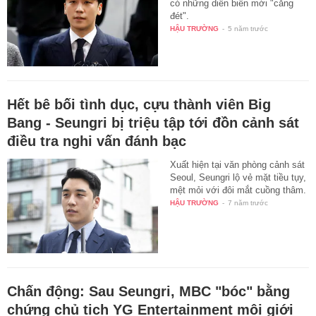
có những diễn biến mới "căng
đét".
HẬU TRƯỜNG
-
5 năm trước
Hết bê bối tình dục, cựu thành viên Big
Bang - Seungri bị triệu tập tới đồn cảnh sát
điều tra nghi vấn đánh bạc
Xuất hiện tại văn phòng cảnh sát
Seoul, Seungri lộ vẻ mặt tiều tụy,
mệt mỏi với đôi mắt cuồng thâm.
HẬU TRƯỜNG
-
7 năm trước
Chấn động: Sau Seungri, MBC "bóc" bằng
chứng chủ tịch YG Entertainment môi giới