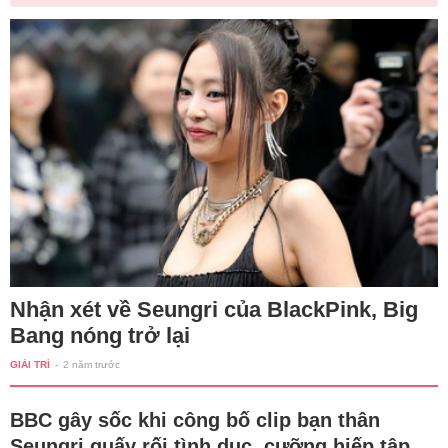
Nhận xét về Seungri của BlackPink, Big
Bang nóng trở lại
GIẢI TRÍ
-
2 năm trước
BBC gây sốc khi công bố clip bạn thân
Seungri quấy rối tình dục, cưỡng hiếp tập