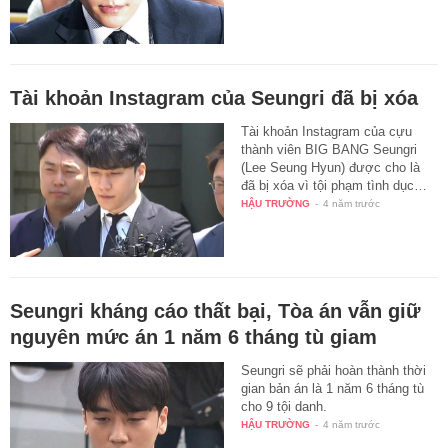
Tài khoản Instagram của Seungri đã bị xóa
Tài khoản Instagram của cựu
thành viên BIG BANG Seungri
(Lee Seung Hyun) được cho là
đã bị xóa vì tội phạm tình dục…
HẬU TRƯỜNG
-
4 năm trước
Seungri kháng cáo thất bại, Tòa án vẫn giữ
nguyên mức án 1 năm 6 tháng tù giam
Seungri sẽ phải hoàn thành thời
gian bản án là 1 năm 6 tháng tù
cho 9 tội danh.
HẬU TRƯỜNG
-
4 năm trước