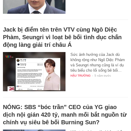
Jack bị điểm tên trên VTV cùng Ngô Diệc
Phàm, Seungri vì loạt bê bối tình dục chấn
động làng giải trí châu Á
Sức ảnh hưởng của Jack dù
không rộng như Ngô Diệc Phàm
và Seungri nhưng cũng là ví dụ
tiêu biểu cho lối sống bê bối…
HẬU TRƯỜNG
-
5 năm trước
NÓNG: SBS “bóc trần” CEO của YG giao
dịch nội gián 420 tỷ, manh mối bắt nguồn từ
chính vụ siêu bê bối Burning Sun?