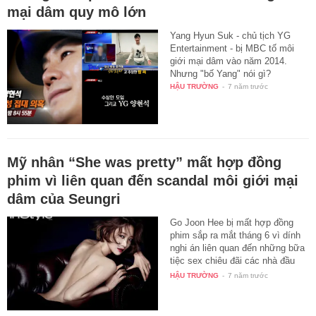
mại dâm quy mô lớn
Yang Hyun Suk - chủ tịch YG
Entertainment - bị MBC tố môi
giới mại dâm vào năm 2014.
Nhưng "bố Yang" nói gì?
HẬU TRƯỜNG
-
7 năm trước
Mỹ nhân “She was pretty” mất hợp đồng
phim vì liên quan đến scandal môi giới mại
dâm của Seungri
Go Joon Hee bị mất hợp đồng
phim sắp ra mắt tháng 6 vì dính
nghi án liên quan đến những bữa
tiệc sex chiêu đãi các nhà đầu
tư…
HẬU TRƯỜNG
-
7 năm trước