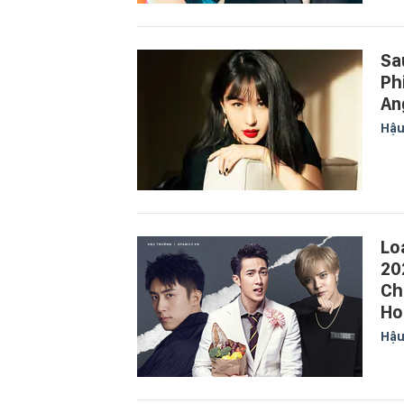
Sa
Ph
An
Hậu
Lo
20
Ch
Ho
Hậu