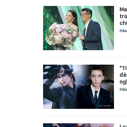
Ma
tr
ch
Hậu
"T
đê
ng
Hậu
Lo