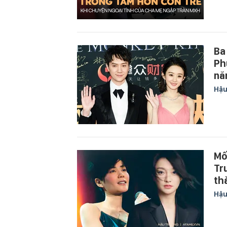
Ba
Ph
nă
Hậu
Mố
Tr
th
Hậu