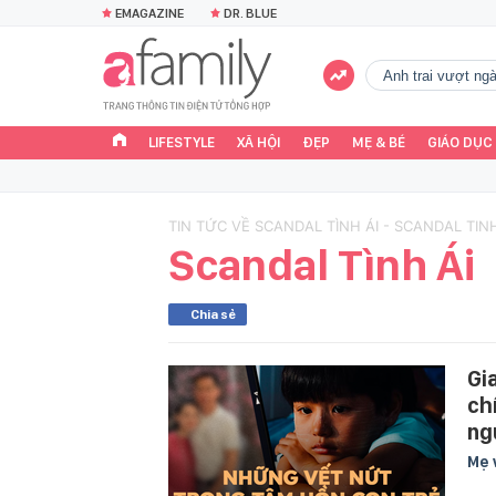
EMAGAZINE
DR. BLUE
Anh trai vượt n
LIFESTYLE
XÃ HỘI
ĐẸP
MẸ & BÉ
GIÁO DỤC
TIN TỨC VỀ SCANDAL TÌNH ÁI - SCANDAL TINH
Scandal Tình Ái
Chia sẻ
Gi
ch
ng
Mẹ 