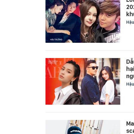
20
kh
Hậu
Dẫ
hạ
ng
Hậu
Ma
sc