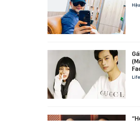
Hậu
Gá
(M
Fa
Lif
“H
tr
ồn