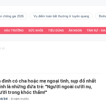
gàn chông gai 2026
vụ điểm toán bất thường ở tuyên quang
Bio
HẬU TRƯỜNG
SỨC KHỎE
TIÊU DÙNG
ĂN NGON
TÂM SỰ - GIA
 AI
a đình có cha hoặc mẹ ngoại tình, sụp đổ nhất
ính là những đứa trẻ: "Người ngoài cười nụ,
ười trong khóc thầm!"
và bé
-
4 năm trước