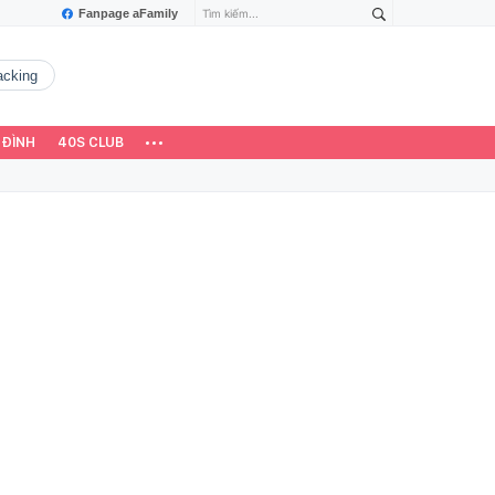
Fanpage aFamily
hacking
 ĐÌNH
40S CLUB