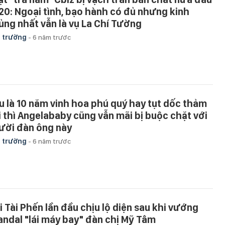
20: Ngoại tình, bạo hành có đủ nhưng kinh
ủng nhất vẫn là vụ La Chí Tường
 trường
-
6 năm trước
u là 10 năm vinh hoa phú quý hay tụt dốc thảm
i thì Angelababy cũng vẫn mãi bị buộc chặt với
ười đàn ông này
 trường
-
6 năm trước
i Tài Phến lần đầu chịu lộ diện sau khi vướng
andal "lái máy bay" đàn chị Mỹ Tâm