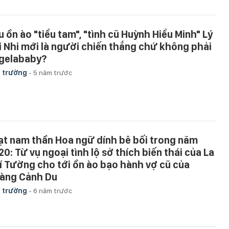
u ồn ào "tiểu tam", "tình cũ Huỳnh Hiểu Minh" Lý
i Nhi mới là người chiến thắng chứ không phải
gelababy?
 trường
-
5 năm trước
ạt nam thần Hoa ngữ dính bê bối trong năm
20: Từ vụ ngoại tình lộ sở thích biến thái của La
í Tường cho tới ồn ào bạo hành vợ cũ của
àng Cảnh Du
 trường
-
6 năm trước