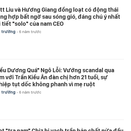
tt Liu và Hương Giang đồng loạt có động thái
ùng hợp bất ngờ sau sóng gió, đáng chú ý nhất
i tiết "solo" của nam CEO
 trường
-
6 năm trước
iểu Dương Quá" Ngô Lỗi: Vướng scandal qua
m với Trần Kiều Ân đàn chị hơn 21 tuổi, sự
hiệp tụt dốc không phanh vì mẹ ruột
 trường
-
6 năm trước
ạt "tra nam" Cbiz bị vạch trần bản chất nửa đầu