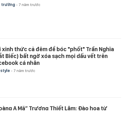
 trường
-
7 năm trước
i xinh thức cả đêm để bóc "phốt" Trần Nghĩa
ắt Biếc) bất ngờ xóa sạch mọi dấu vết trên
cebook cá nhân
estyle
-
7 năm trước
oàng A Mã” Trương Thiết Lâm: Đào hoa từ
ong phim ra ngoài đời và những scandal tình ái
 ào khiến công chúng ngán ngẩm