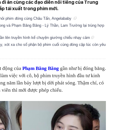
đi ăn cùng các đạo diễn nổi tiếng của Trung
p tái xuất trong phim mới.
hỏi phim đóng cùng Châu Tấn, Angelababy
 Song và Phạm Băng Băng - Lý Thần, Lam Trường lại trùng hợp
ần lên truyền hình kể chuyện giường chiếu nhạy cảm
y, xót xa cho số phận bộ phim cuối cùng đóng cặp lúc còn yêu
ạt động của
Phạm Băng Băng
gần như bị đóng băng.
 làm việc với cô, bộ phim truyền hình đầu tư kinh
ng năm lần bảy lượt bị dời phát sóng. Thậm chí, có
n viên thì mới được phép chiếu.