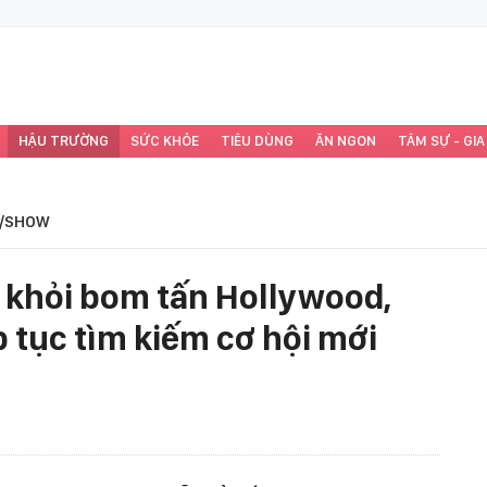
HẬU TRƯỜNG
SỨC KHỎE
TIÊU DÙNG
ĂN NGON
TÂM SỰ - GIA
/SHOW
ai khỏi bom tấn Hollywood,
 tục tìm kiếm cơ hội mới