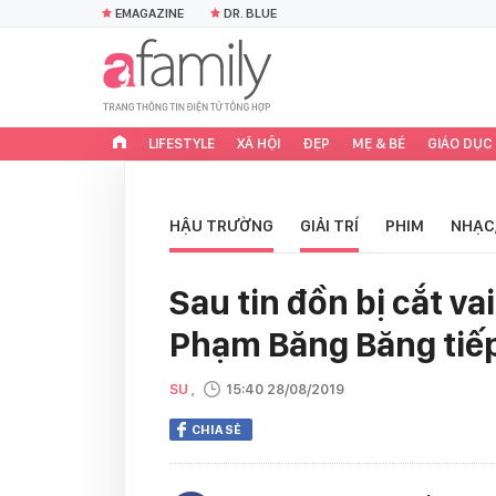
EMAGAZINE
DR. BLUE
LIFESTYLE
XÃ HỘI
ĐẸP
MẸ & BÉ
GIÁO DỤC
HẬU TRƯỜNG
GIẢI TRÍ
PHIM
NHẠC
Sau tin đồn bị cắt v
Phạm Băng Băng tiếp
SU ,
15:40 28/08/2019
CHIA SẺ