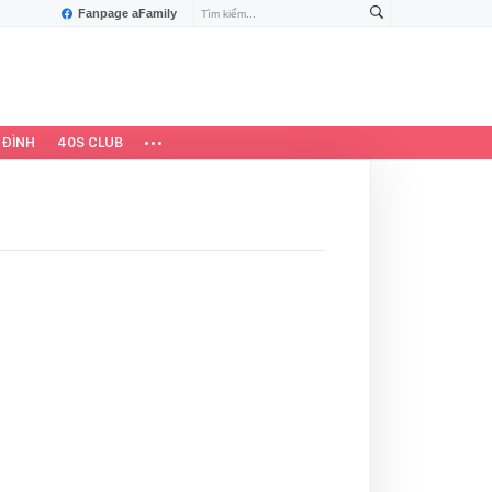
Fanpage aFamily
 ĐÌNH
40S CLUB