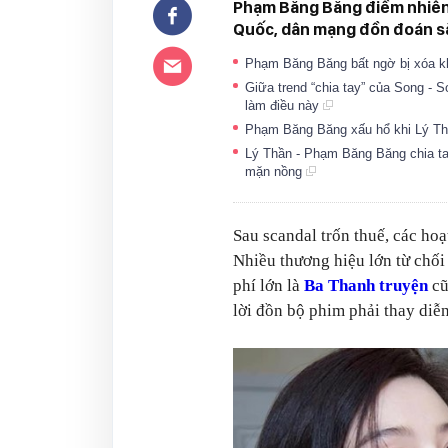
Phạm Băng Băng điềm nhiên 
Quốc, dân mạng đồn đoán sắ
Phạm Băng Băng bất ngờ bị xóa k
Giữa trend “chia tay” của Song -
làm điều này
Phạm Băng Băng xấu hổ khi Lý Th
Lý Thần - Phạm Băng Băng chia ta
mặn nồng
Sau scandal trốn thuế, các ho
Nhiều thương hiệu lớn từ chối
phí lớn là
Ba Thanh truyện
cũ
lời đồn bộ phim phải thay diễ