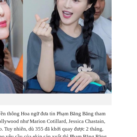
uyền thông Hoa ngữ đưa tin Phạm Băng Băng tham
ollywood như Marion Cotillard, Jessica Chastain,
. Tuy nhiên, dù 355 đã khởi quay được 2 tháng,
heo yêu cầu của ekip sản xuất thì Phạm Băng Băng