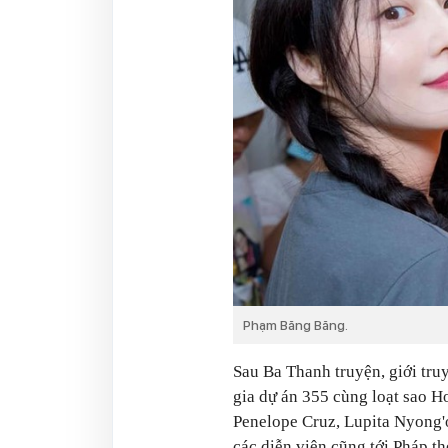
Phạm Băng Băng.
Sau Ba Thanh truyện, giới tr
gia dự án 355 cùng loạt sao H
Penelope Cruz, Lupita Nyong'o
các diễn viên cũng tới Pháp t