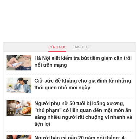
CÙNG MỤC
ĐANG HOT
Hà Nội siết kiểm tra bút tiêm giảm cân trôi
nổi trên mạng
Giữ sức đề kháng cho gia đình từ những
thói quen nhỏ mỗi ngày
Người phụ nữ 50 tuổi bị loãng xương,
"thủ phạm" có liên quan đến một món ăn
sáng nhiều người rất chuộng vì nhanh và
tiện lợi
Người bán cá gần 20 năm nói thẳng: 4