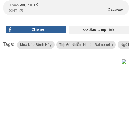
Theo
Phụ nữ số
Copy link
(GMT +7)
Chia sẻ
Sao chép link
Tags:
Mùa Nào Bệnh Nấy
Thịt Gà Nhiễm Khuẩn Salmonella
Ngộ Đ