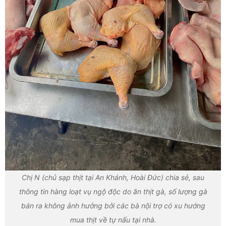
Chị N (chủ sạp thịt tại An Khánh, Hoài Đức) chia sẻ, sau
thông tin hàng loạt vụ ngộ độc do ăn thịt gà, số lượng gà
bán ra không ảnh hưởng bởi các bà nội trợ có xu hướng
mua thịt về tự nấu tại nhà.