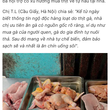
bà nội trợ có xu hướng mua thịt về tự nấu tại nhà.
Chị T.L (Cầu Giấy, Hà Nội) chia sẻ:
"Kể từ ngày
biết thông tin ngộ độc hàng loạt do thịt gà, nhà
chị ưu tiên ăn gà có nguồn gốc rõ ràng, ví dụ như
mua gà của người quen, gà do gia đình tự nuôi
thả. Sau đó mang về nhà tự chế biến, đảm bảo
sạch sẽ và nhất là ăn chín uống sôi"
.