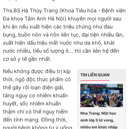
Ths.BS Hà Thùy Trang (Khoa Tiêu hóa - Bệnh viện
Đa khoa Tâm Anh Hà Nội) khuyên mọi người sau
khi ăn nếu xuất hiện các triệu chứng như đau
bụng, buồn nôn và nôn liên tục, đại tiện nhiều lần,
xuất hiện dấu hiệu mất nước như da khô, khát
nước nhiều, tiểu số lượng ít… thì cần liên hệ đến
cơ sở y tế gần nhất.
Nếu không được điều trị kịp
TIN LIÊN QUAN
thời, ngộ độc thực phẩm có
thể gây rối loạn điện giải,
tăng nguy cơ nhiễm khuẩn
huyết, sốc nhiễm khuẩn
thậm chí có thể nguy hiểm
Nha Trang: Một học
đến tính mạng. Đồng thời,
sinh lớp 5 tử vong,
nhiều em khác nhập
người bệnh không tự ý uống