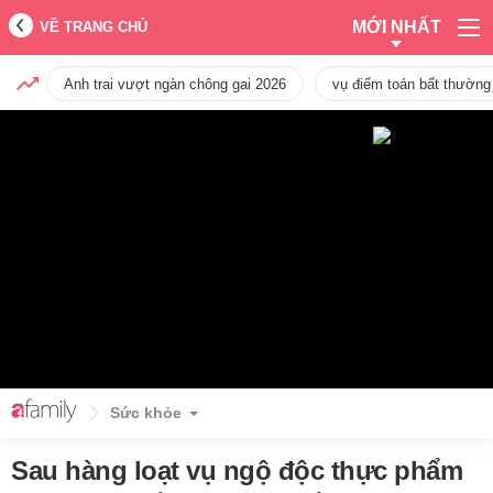
MỚI NHẤT
VỀ TRANG CHỦ
Anh trai vượt ngàn chông gai 2026
vụ điểm toán bất thường
Sức khỏe
Sau hàng loạt vụ ngộ độc thực phẩm